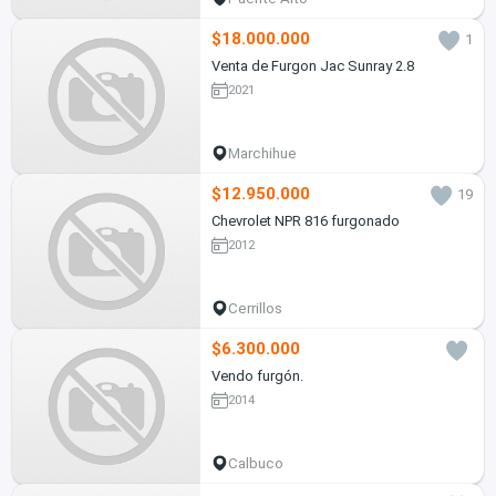
$18.000.000
1
Venta de Furgon Jac Sunray 2.8
2021
Marchihue
$12.950.000
19
Chevrolet NPR 816 furgonado
2012
Cerrillos
$6.300.000
Vendo furgón.
2014
Calbuco