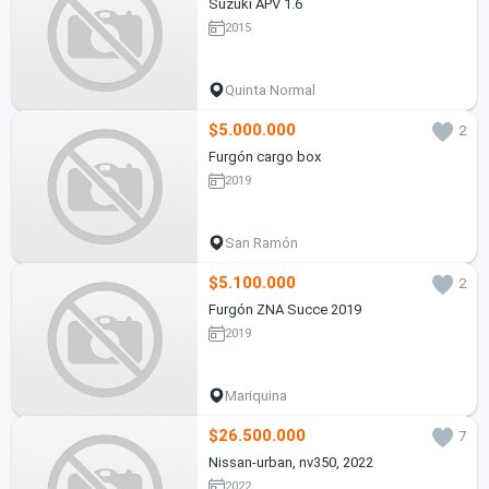
Suzuki APV 1.6
2015
Quinta Normal
$5.000.000
2
Furgón cargo box
2019
San Ramón
$5.100.000
2
Furgón ZNA Succe 2019
2019
Mariquina
$26.500.000
7
Nissan-urban, nv350, 2022
2022