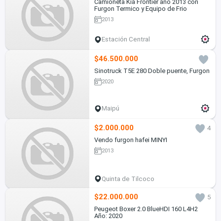
Camioneta Kia Frontier año 2013 con
Furgon Termico y Equipo de Frio
2013
Estación Central
$46.500.000
Sinotruck T5E 280 Doble puente, Furgon
2020
Maipú
$2.000.000
4
Vendo furgon hafei MINYI
2013
Quinta de Tilcoco
$22.000.000
5
Peugeot Boxer 2.0 BlueHDI 160 L4H2
Año: 2020