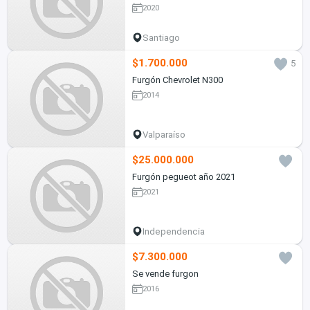
2020
Santiago
$1.700.000
5
Furgón Chevrolet N300
2014
Valparaíso
$25.000.000
Furgón pegueot año 2021
2021
Independencia
$7.300.000
Se vende furgon
2016