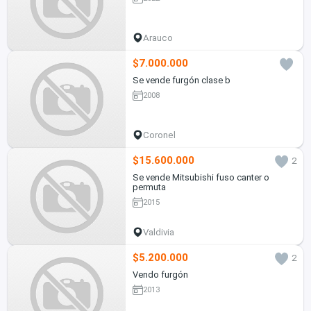
Arauco
$7.000.000
Se vende furgón clase b
2008
Coronel
$15.600.000
2
Se vende Mitsubishi fuso canter o
permuta
2015
Valdivia
$5.200.000
2
Vendo furgón
2013