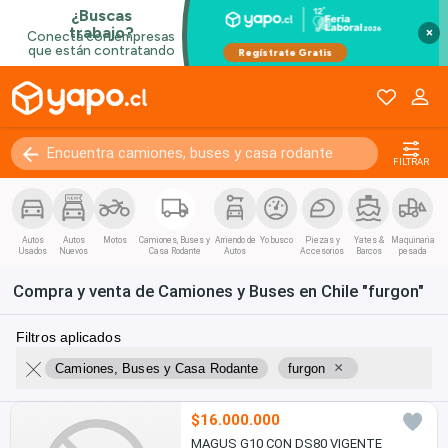
×
FILTRAR
Autos
Autos
Motos
Camiones, Buses y
Arriendo de
Yo busco
Piezas y
Yates &
Maquinaria
Usados
Nuevos
Casa Rodante
Autos
Accesorios
Barcos
pesada
Compra y venta de Camiones y Buses en Chile "furgon"
Filtros aplicados
×
Camiones, Buses y Casa Rodante
furgon
$16.000.000
MAGUS G10 CON DS80 VIGENTE