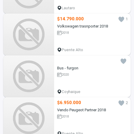
Lautaro
$14.790.000
1
Volkswagen trasnporter 2018
2018
Puente Alto
Bus - furgon
2020
Coyhaique
$6.950.000
2
Vendo Peugeot Partner 2018
2018
Puente Alto