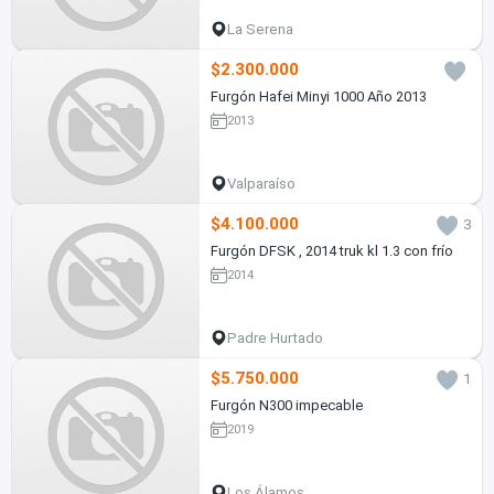
La Serena
$2.300.000
Furgón Hafei Minyi 1000 Año 2013
2013
Valparaíso
$4.100.000
3
Furgón DFSK , 2014 truk kl 1.3 con frío
2014
Padre Hurtado
$5.750.000
1
Furgón N300 impecable
2019
Los Álamos