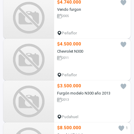
$4.740.000
Vendo furgon
2005
Peñaflor
$4.500.000
Chevrolet N300
2011
Peñaflor
$3.500.000
Furgón modelo N300 año 2013
2013
Pudahuel
$8.500.000
1