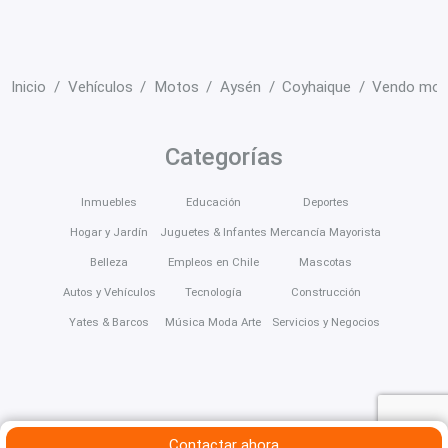
Inicio
Vehículos
Motos
Aysén
Coyhaique
Vendo mot
Categorías
Inmuebles
Educación
Deportes
Hogar y Jardín
Juguetes & Infantes
Mercancía Mayorista
Belleza
Empleos en Chile
Mascotas
Autos y Vehículos
Tecnología
Construcción
Yates & Barcos
Música Moda Arte
Servicios y Negocios
Contactar ahora