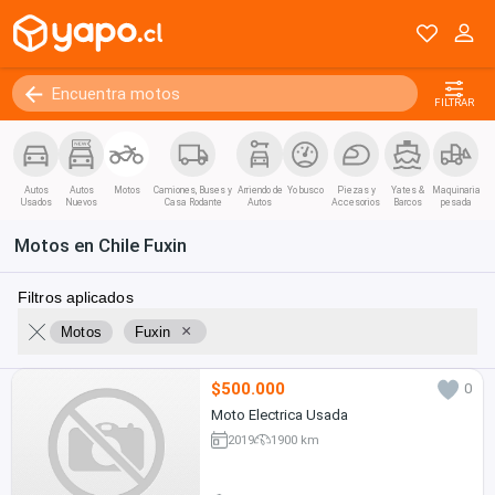
FILTRAR
Autos
Autos
Motos
Camiones, Buses y
Arriendo de
Yo busco
Piezas y
Yates &
Maquinaria
Usados
Nuevos
Casa Rodante
Autos
Accesorios
Barcos
pesada
Motos en Chile Fuxin
Filtros aplicados
×
Motos
Fuxin
$500.000
0
Moto Electrica Usada
2019
1900 km