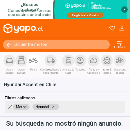
×
FILTRAR
Autos
Autos
Motos
Camiones, Buses y
Arriendo de
Yo busco
Piezas y
Yates &
Maquinaria
Usados
Nuevos
Casa Rodante
Autos
Accesorios
Barcos
pesada
Hyundai Accent en Chile
Filtros aplicados
×
Motos
Hyundai
Su búsqueda no mostró ningún anuncio.