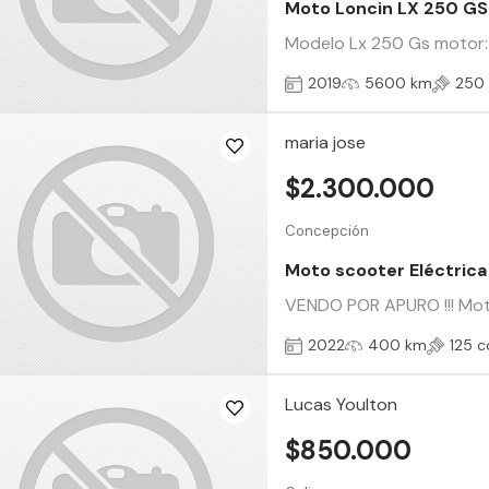
Moto Loncin LX 250 GS
Modelo Lx 250 Gs motor: 4
2019
5600 km
250
maria jose
$2.300.000
Concepción
Moto scooter Eléctrica
VENDO POR APURO !!! Moto
2022
400 km
125 c
Lucas Youlton
$850.000