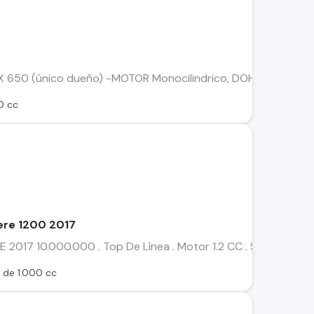
50 (único dueño) -MOTOR Monocilindrico, DOHC, 4 tiempo, 4 v
0 cc
ere 1200 2017
17 10.000.000 . Top De Línea . Motor 1.2 CC . Suspensión Elé
 de 1.000 cc