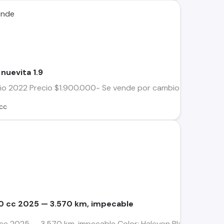
ende
 nuevita 1.9
año 2022 Precio $1.900.000- Se vende por cambio de cilindrad
cc
350 cc 2025 — 3.570 km, impecable
 cc 2025 — 3.570 km, impecable Color: Halcyon Black Vendo Ro