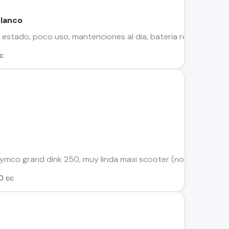
blanco
estado, poco uso, mantenciones al dia, bateria recargable en
c
i kymco grand dink 250, muy linda maxi scooter (no es tan gra
0 cc