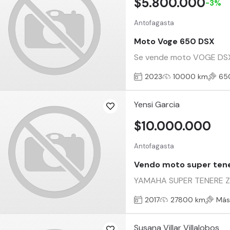
$5.800.000
-3%
Antofagasta
Moto Voge 650 DSX
Se vende moto VOGE DSX 6
2023
10000 km
65
Yensi Garcia
$10.000.000
Antofagasta
Vendo moto super ten
YAMAHA SUPER TENERE ZE 20
2017
27800 km
Más
Susana Villar Villalobos