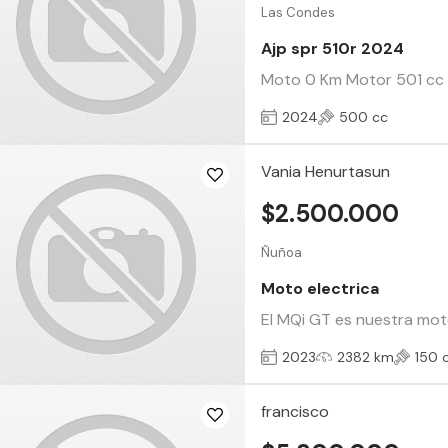
Las Condes
Ajp spr 510r 2024
Moto 0 Km Motor 501 cc mo
2024
500 cc
Vania Henurtasun
$2.500.000
Ñuñoa
Moto electrica
El MQi GT es nuestra mot
2023
2382 km
150 
francisco