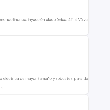
nocilíndrico, inyección electrónica, 4T, 4 Válvulas - DOHC, e
o eléctrica de mayor tamaño y robustez, para darte la máxima
cc