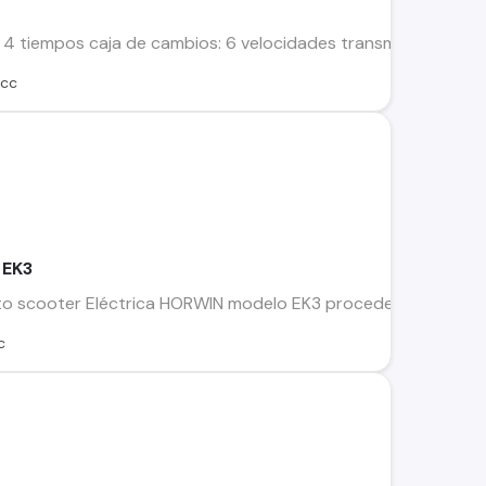
 tiempos caja de cambios: 6 velocidades transmision final: ca
 cc
 EK3
 scooter Eléctrica HORWIN modelo EK3 procedencia Austriaca. 
c