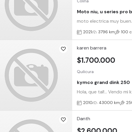
Colina
Moto niu, u series pro 
moto electrica muy buen. 
2021
3796 km
100 c
karen barrera
$1.700.000
Quilicura
kymco grand dink 250
Hola, que tal!... Vendo m
2010
43000 km
25
Danth
$2.600.000