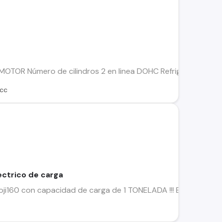
OTOR Número de cilindros 2 en linea DOHC Refrigeración Líqu
cc
lectrico de carga
Boji160 con capacidad de carga de 1 TONELADA !!! El mas GRAN