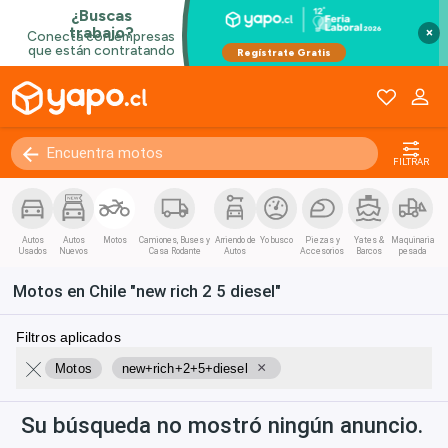
×
FILTRAR
Autos
Autos
Motos
Camiones, Buses y
Arriendo de
Yo busco
Piezas y
Yates &
Maquinaria
Usados
Nuevos
Casa Rodante
Autos
Accesorios
Barcos
pesada
Motos en Chile "new rich 2 5 diesel"
Filtros aplicados
×
Motos
new+rich+2+5+diesel
Su búsqueda no mostró ningún anuncio.