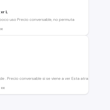
xr L
poco uso Precio conversable, no permuta
cc
 . Precio conversable si se viene a ver Esta atrasada del añ
 cc