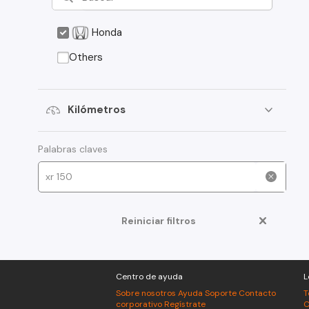
Honda
Others
Kilómetros
Palabras claves
Reiniciar filtros
Centro de ayuda
L
Sobre nosotros
Ayuda
Soporte
Contacto
T
corporativo
Regístrate
C