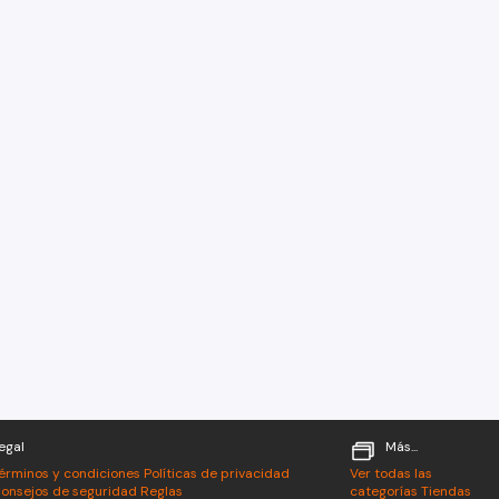
egal
Más...
érminos y condiciones
Políticas de privacidad
Ver todas las
onsejos de seguridad
Reglas
categorías
Tiendas