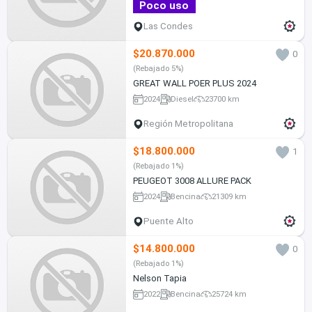
Poco uso
Las Condes
$20.870.000
0
(Rebajado 5%)
GREAT WALL POER PLUS 2024
2024
Diesel
23700 km
Región Metropolitana
$18.800.000
1
(Rebajado 1%)
PEUGEOT 3008 ALLURE PACK
2024
Bencina
21309 km
Puente Alto
$14.800.000
0
(Rebajado 1%)
Nelson Tapia
2022
Bencina
25724 km