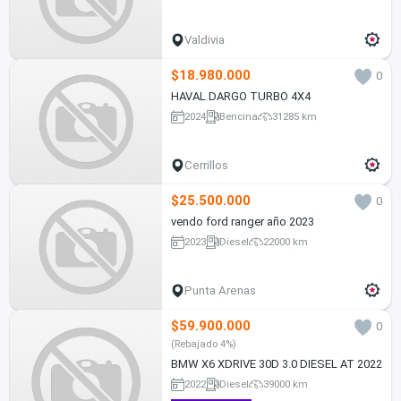
Valdivia
$18.980.000
0
HAVAL DARGO TURBO 4X4
2024
Bencina
31285 km
Cerrillos
$25.500.000
0
vendo ford ranger año 2023
2023
Diesel
22000 km
Punta Arenas
$59.900.000
0
(Rebajado 4%)
BMW X6 XDRIVE 30D 3.0 DIESEL AT 2022
2022
Diesel
39000 km