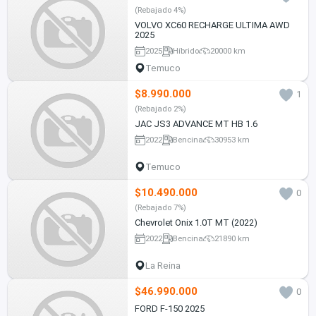
(Rebajado 4%)
VOLVO XC60 RECHARGE ULTIMA AWD
2025
2025
Híbrido
20000 km
Temuco
$8.990.000
1
(Rebajado 2%)
JAC JS3 ADVANCE MT HB 1.6
2022
Bencina
30953 km
Temuco
$10.490.000
0
(Rebajado 7%)
Chevrolet Onix 1.0T MT (2022)
2022
Bencina
21890 km
La Reina
$46.990.000
0
FORD F-150 2025