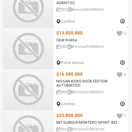
ASIENTOS
2022
Bencina
23992 km
Cerrillos
$13.850.000
2
Opel mokka
2023
Bencina
33000 km
Punta Arenas
$16.980.000
0
NISSAN KICKS ROCK EDITION
AUTOMATICO
2023
Bencina
40000 km
Cerrillos
$25.800.000
1
MITSUBISHI MONTERO SPORT 4X2
2024
Bencina
20536 km