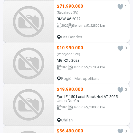
$71.990.000
1
(Rebajado 3%)
BMW X6 2022
2022
Bencina
22800 km
Las Condes
$10.990.000
3
(Rebajado 12%)
MG RX5 2023
2023
Bencina
27004 km
Región Metropolitana
$49.990.000
0
Ford F-150 Lariat Black 4x4 AT 2025 -
Único Dueño
2025
Bencina
30000 km
Chillán
$56.490.000
0