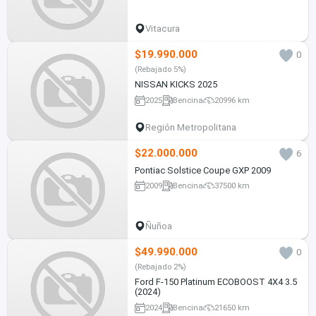
Vitacura
$19.990.000
0
(Rebajado 5%)
NISSAN KICKS 2025
2025
Bencina
20996 km
Región Metropolitana
$22.000.000
6
Pontiac Solstice Coupe GXP 2009
2009
Bencina
37500 km
Ñuñoa
$49.990.000
0
(Rebajado 2%)
Ford F-150 Platinum ECOBOOST 4X4 3.5
(2024)
2024
Bencina
21650 km