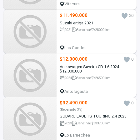
Vitacura
$11.490.000
20
Suzuki ertiga 2021
2021
Bencina
28000 km
Las Condes
$12.000.000
0
Volkswagen Saveiro CD 1.6 2024 -
$12.000.000
2024
Bencina
26500 km
Antofagasta
$32.490.000
0
(Rebajado 3%)
SUBARU EVOLTIS TOURING 2.4 2023
2023
Bencina
33700 km
Lo Barnechea