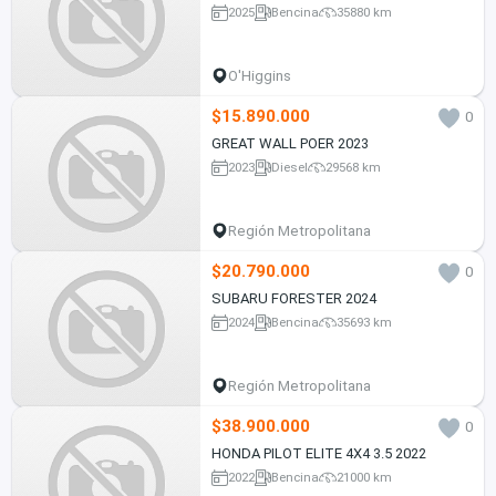
2025
Bencina
35880 km
O'Higgins
$15.890.000
0
GREAT WALL POER 2023
2023
Diesel
29568 km
Región Metropolitana
$20.790.000
0
SUBARU FORESTER 2024
2024
Bencina
35693 km
Región Metropolitana
$38.900.000
0
HONDA PILOT ELITE 4X4 3.5 2022
2022
Bencina
21000 km