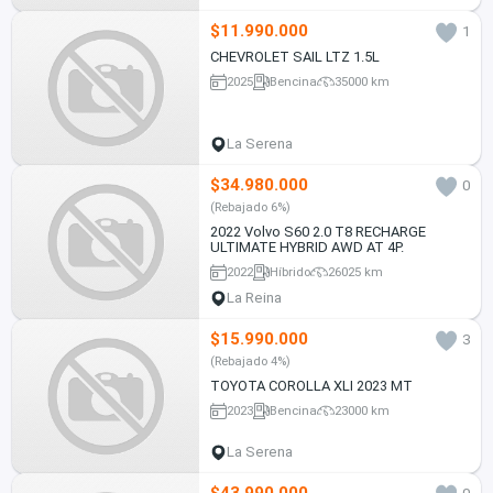
$11.990.000
1
CHEVROLET SAIL LTZ 1.5L
2025
Bencina
35000 km
La Serena
$34.980.000
0
(Rebajado 6%)
2022 Volvo S60 2.0 T8 RECHARGE
ULTIMATE HYBRID AWD AT 4P.
2022
Híbrido
26025 km
La Reina
$15.990.000
3
(Rebajado 4%)
TOYOTA COROLLA XLI 2023 MT
2023
Bencina
23000 km
La Serena