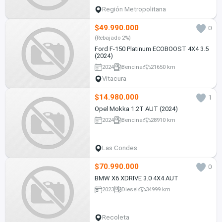
Región Metropolitana
$49.990.000
0
(Rebajado 2%)
Ford F-150 Platinum ECOBOOST 4X4 3.5
(2024)
2024
Bencina
21650 km
Vitacura
$14.980.000
1
Opel Mokka 1.2T AUT (2024)
2024
Bencina
28910 km
Las Condes
$70.990.000
0
BMW X6 XDRIVE 3.0 4X4 AUT
2023
Diesel
34999 km
Recoleta