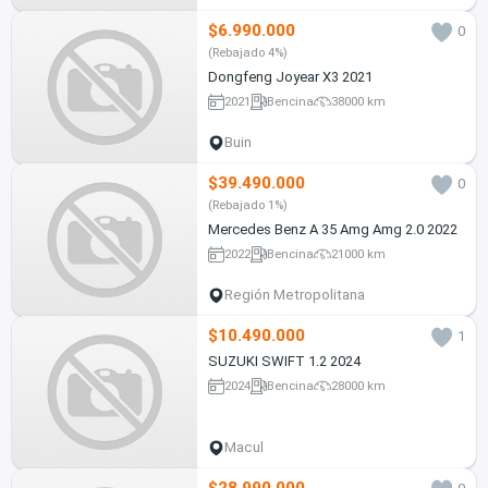
$6.990.000
0
(Rebajado 4%)
Dongfeng Joyear X3 2021
2021
Bencina
38000 km
Buin
$39.490.000
0
(Rebajado 1%)
Mercedes Benz A 35 Amg Amg 2.0 2022
2022
Bencina
21000 km
Región Metropolitana
$10.490.000
1
SUZUKI SWIFT 1.2 2024
2024
Bencina
28000 km
Macul