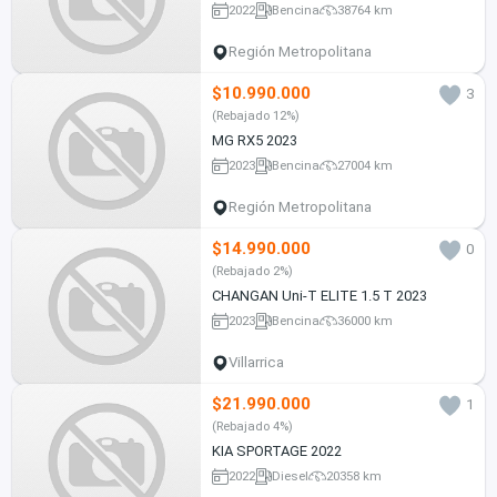
2022
Bencina
38764 km
Región Metropolitana
$10.990.000
3
(Rebajado 12%)
MG RX5 2023
2023
Bencina
27004 km
Región Metropolitana
$14.990.000
0
(Rebajado 2%)
CHANGAN Uni-T ELITE 1.5 T 2023
2023
Bencina
36000 km
Villarrica
$21.990.000
1
(Rebajado 4%)
KIA SPORTAGE 2022
2022
Diesel
20358 km