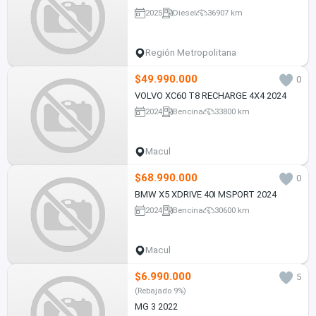
2025
Diesel
36907 km
Región Metropolitana
$49.990.000
0
VOLVO XC60 T8 RECHARGE 4X4 2024
2024
Bencina
33800 km
Macul
$68.990.000
0
BMW X5 XDRIVE 40I MSPORT 2024
2024
Bencina
30600 km
Macul
$6.990.000
5
(Rebajado 9%)
MG 3 2022