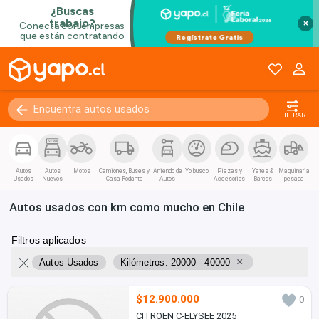
×
FILTRAR
Autos
Autos
Motos
Camiones, Buses y
Arriendo de
Yo busco
Piezas y
Yates &
Maquinaria
Usados
Nuevos
Casa Rodante
Autos
Accesorios
Barcos
pesada
Autos usados con km como mucho en Chile
Filtros aplicados
×
Autos Usados
Kilómetros: 20000 - 40000
$12.900.000
0
CITROEN C-ELYSEE 2025