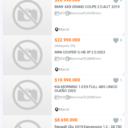
$28.990.000
0
BMW 430I GRAND COUPE 2.0 AUT 2019
2019
Bencina
31000 km
Macul
$22.990.000
0
(Rebajado 3%)
MINI COOPER S HB 3P 2.0 2023
2023
Bencina
28000 km
Macul
$10.990.000
1
KIA MORNING 1.0 EX FULL ABS UNICO
DUEÑO 2025
2025
Bencina
25000 km
Macul
$8.690.000
1
Renault Clio 2019 Expression 1.2 - 38.750