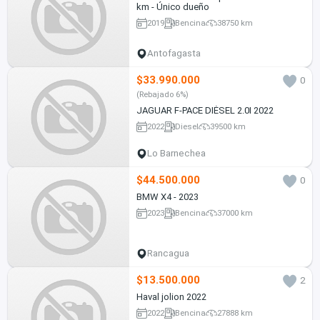
km - Único dueño
2019
Bencina
38750 km
Antofagasta
$33.990.000
0
(Rebajado 6%)
JAGUAR F-PACE DIÉSEL 2.0I 2022
2022
Diesel
39500 km
Lo Barnechea
$44.500.000
0
BMW X4 - 2023
2023
Bencina
37000 km
Rancagua
$13.500.000
2
Haval jolion 2022
2022
Bencina
27888 km