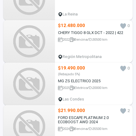
La Reina
$12.480.000
0
CHERY TIGGO 8 GLX DCT - 2022 | 422
2022
Bencina
30500 km
Región Metropolitana
$19.490.000
0
(Rebajado 5%)
MG ZS ELECTRICO 2025
2025
Eléctrico
20000 km
Las Condes
$21.990.000
2
FORD ESCAPE PLATINUM 2.0
ECOBOOST AWD 2024
2024
Bencina
35500 km