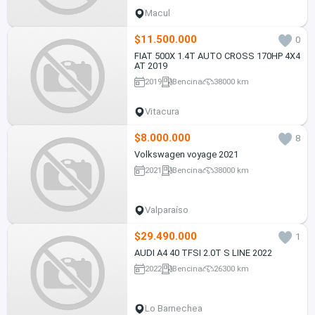
Macul
$11.500.000
0
FIAT 500X 1.4T AUTO CROSS 170HP 4X4
AT 2019
2019
Bencina
38000 km
Vitacura
$8.000.000
8
Volkswagen voyage 2021
2021
Bencina
38000 km
Valparaíso
$29.490.000
1
AUDI A4 40 TFSI 2.0T S LINE 2022
2022
Bencina
26300 km
Lo Barnechea