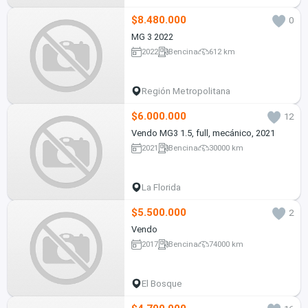
$8.480.000
0
MG 3 2022
2022
Bencina
612 km
Región Metropolitana
$6.000.000
12
Vendo MG3 1.5, full, mecánico, 2021
2021
Bencina
30000 km
La Florida
$5.500.000
2
Vendo
2017
Bencina
74000 km
El Bosque