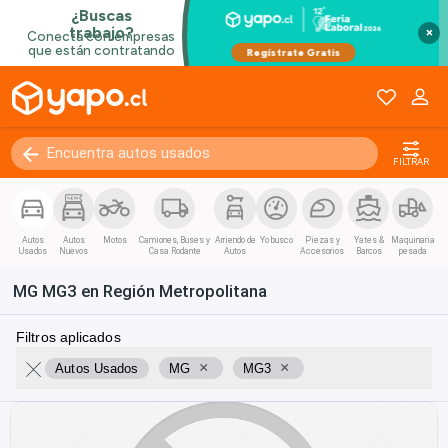
×
FILTRAR
Autos
Autos
Motos
Camiones, Buses y
Arriendo de
Yo busco
Piezas y
Yates &
Maquinaria
Usados
Nuevos
Casa Rodante
Autos
Accesorios
Barcos
pesada
MG MG3 en Región Metropolitana
Filtros aplicados
×
×
Autos Usados
MG
MG3