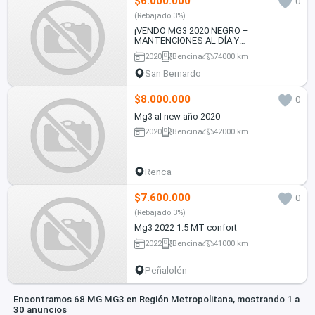
$6.000.000
0
(Rebajado 3%)
¡VENDO MG3 2020 NEGRO –
MANTENCIONES AL DÍA Y
TRANSFERIBLE!
2020
Bencina
74000 km
San Bernardo
$8.000.000
0
Mg3 al new año 2020
2020
Bencina
42000 km
Renca
$7.600.000
0
(Rebajado 3%)
Mg3 2022 1.5 MT confort
2022
Bencina
41000 km
Peñalolén
Encontramos 68 MG MG3 en Región Metropolitana, mostrando 1 a
30 anuncios