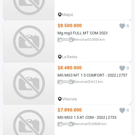
Maipú
$8.500.000
0
Mg mg3 FULL MT COM 2023
2023
Bencina
3500 km
La Reina
$8.480.000
0
MG MG3 MT 1.5 COMFORT - 2022 | 2757
2022
Bencina
612 km
Vitacura
$7.890.000
0
MG MG3 1.5 AT COM - 2022 | 2735
2022
Bencina
29600 km