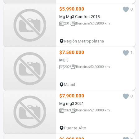
$5.990.000
0
Mg Mg3 Comfort 2018
2018
Bencina
62000 km
Región Metropolitana
$7.580.000
1
MG 3
2023
Bencina
20000 km
Macul
$7.900.000
0
Mg mg3 2021
2021
Bencina
58000 km
Puente Alto