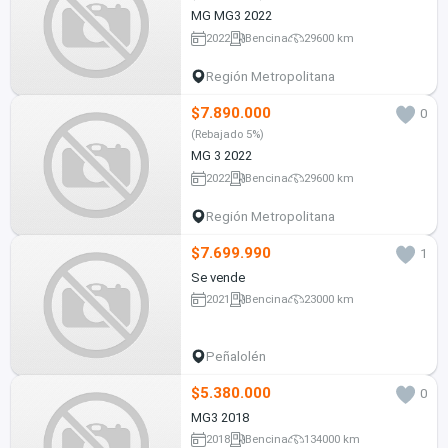
MG MG3 2022
2022
Bencina
29600 km
Región Metropolitana
$7.890.000
0
(Rebajado 5%)
MG 3 2022
2022
Bencina
29600 km
Región Metropolitana
$7.699.990
1
Se vende
2021
Bencina
23000 km
Peñalolén
$5.380.000
0
MG3 2018
2018
Bencina
134000 km