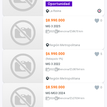
Oportunidad
La Reina
$8.990.000
0
MG 3 2025
2025
Bencina
8670 km
Región Metropolitana
$6.990.000
5
(Rebajado 9%)
MG 3 2022
2022
Bencina
38764 km
Región Metropolitana
$8.590.000
0
MG MG3 2024
2024
Bencina
27034 km