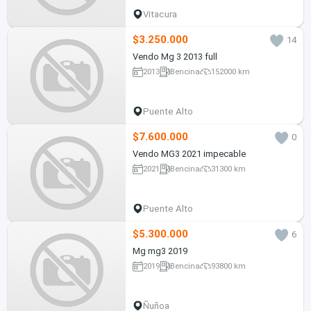
Vitacura
$3.250.000
14
Vendo Mg 3 2013 full
2013
Bencina
152000 km
Puente Alto
$7.600.000
0
Vendo MG3 2021 impecable
2021
Bencina
31300 km
Puente Alto
$5.300.000
6
Mg mg3 2019
2019
Bencina
93800 km
Ñuñoa