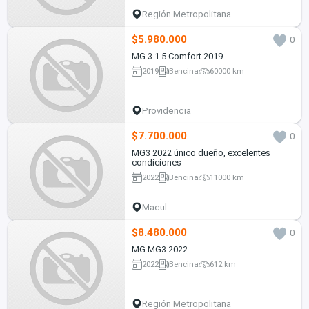
Región Metropolitana
$5.980.000
0
MG 3 1.5 Comfort 2019
2019
Bencina
60000 km
Providencia
$7.700.000
0
MG3 2022 único dueño, excelentes
condiciones
2022
Bencina
11000 km
Macul
$8.480.000
0
MG MG3 2022
2022
Bencina
612 km
Región Metropolitana