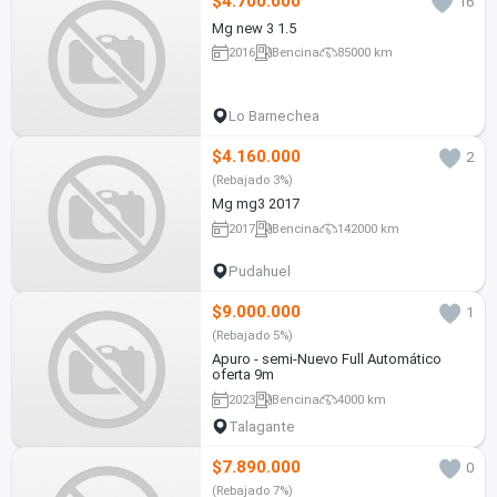
$4.700.000
16
Mg new 3 1.5
2016
Bencina
85000 km
Lo Barnechea
$4.160.000
2
(Rebajado 3%)
Mg mg3 2017
2017
Bencina
142000 km
Pudahuel
$9.000.000
1
(Rebajado 5%)
Apuro - semi-Nuevo Full Automático
oferta 9m
2023
Bencina
4000 km
Talagante
$7.890.000
0
(Rebajado 7%)