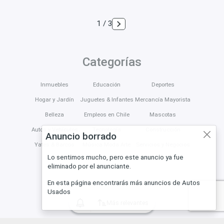
1 / 3
Categorías
Inmuebles
Educación
Deportes
Hogar y Jardín
Juguetes & Infantes
Mercancía Mayorista
Belleza
Empleos en Chile
Mascotas
Autos y Vehículos
Tecnología
Construcción
Anuncio borrado
Yates & Barcos
Música Moda Arte
Servicios y Negocios
Lo sentimos mucho, pero este anuncio ya fue
eliminado por el anunciante.
En esta página encontrarás más anuncios de Autos
Usados
Más relevantes