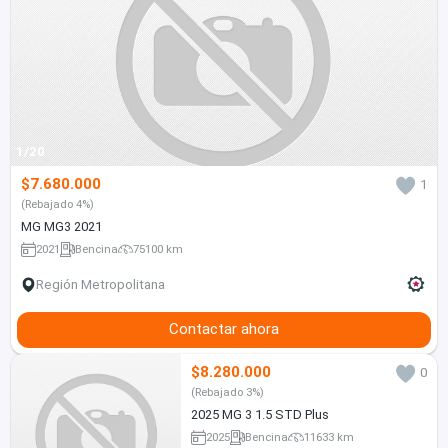
1/20
$7.680.000
1
(Rebajado 4%)
MG MG3 2021
2021
Bencina
75100 km
Región Metropolitana
Contactar ahora
$8.280.000
0
(Rebajado 3%)
2025 MG 3 1.5 STD Plus
2025
Bencina
11633 km