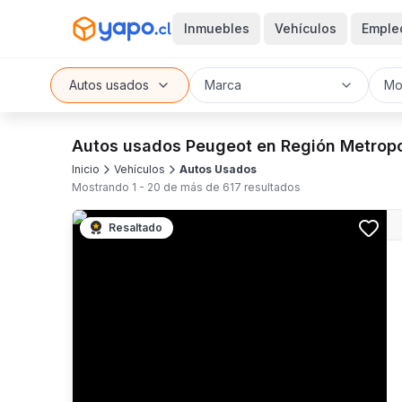
Inmuebles
Vehículos
Empleo
Autos usados
Marca
Mo
Autos usados Peugeot en Región Metropo
Inicio
Vehículos
Autos Usados
Mostrando
1
-
20
de más de
617
resultados
Resaltado