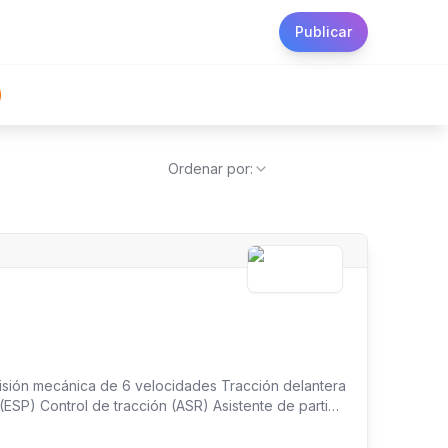
Publicar
Ordenar por:
misión mecánica de 6 velocidades Tracción delantera
 (ESP) Control de tracción (ASR) Asistente de partida
eso Llantas de aleación Espejos eléctricos Barras
ctil de 7" Apple CarPlay y Android Auto Bluetooth