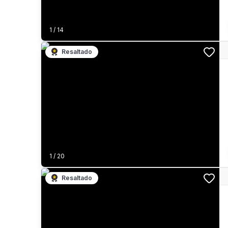
1
/
14
Resaltado
1
/
20
Resaltado