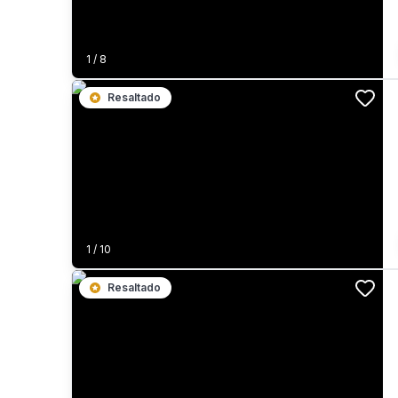
1
/
8
Resaltado
1
/
10
Resaltado