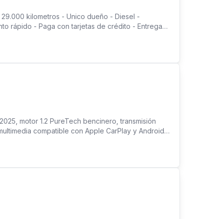
 29.000 kilometros - Unico dueño - Diesel -
to rápido - Paga con tarjetas de crédito - Entrega
025, motor 1.2 PureTech bencinero, transmisión
multimedia compatible con Apple CarPlay y Android
ire acondicionado, vidrios eléctricos y sistema de
le, con un rendimiento aproximado de 18 km/l en
tiene garantía vigente. Vehículo con