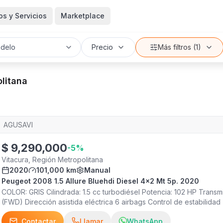
s y Servicios
Marketplace
delo
Precio
Más filtros (1)
litana
AGUSAVI
$
9,290,000
-
5
%
Vitacura, Región Metropolitana
2020
101,000 km
Manual
Peugeot 2008 1.5 Allure Bluehdi Diesel 4x2 Mt 5p. 2020
COLOR: GRIS Cilindrada: 1.5 cc turbodiésel Potencia: 102 HP Trans
(FWD) Dirección asistida eléctrica 6 airbags Control de estabilidad
en pendiente Frenos ABS con EBD Anclajes ISOFIX Sensor de retroc
Contactar
Llamar
WhatsApp
de techo Neblineros delanteros Sensor de lluvia y luces Pantalla tá