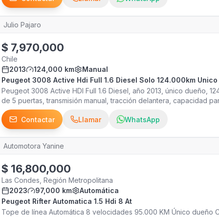
manos libres Control crucero Climatizador Alzavidrios eléctricos -
auto en parte de pago - Gestionamos tu crédito automotriz de form
Julio Pajaro
Vitacura - Más info en: IG: autos_agusavi
$
7,970,000
Chile
2013
124,000 km
Manual
Peugeot 3008 Active Hdi Full 1.6 Diesel Solo 124.000km Unic
Peugeot 3008 Active HDI Full 1.6 Diesel, año 2013, único dueño, 12
de 5 puertas, transmisión manual, tracción delantera, capacidad par
hidráulica. Equipado con llantas de aleación, aire acondicionado d
Contactar
Llamar
WhatsApp
MP3, entrada USB, controles de radio y audio al volante, alzavidrio
eléctrico, cierre centralizado, sensor de estacionamiento, frenos 
crucero, luces de neblina, tercera luz de freno LED, limpiaparabri
Automotora Yanine
La venta se realiza en nuestra automotora con más de 27 años de 
que ofrece gestión de seguro, TAG, transferencias por CAVEM o A
$
16,800,000
automotriz. Horario de atención lunes a viernes 10:0018:00 y sábad
Las Condes, Región Metropolitana
2023
97,000 km
Automática
Peugeot Rifter Automatica 1.5 Hdi 8 At
Tope de línea Automática 8 velocidades 95.000 KM Único dueño 