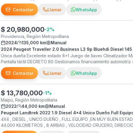
Contactar
Llamar
WhatsApp
$
20,980,000
-
2
%
Providencia, Región Metropolitana
2024
135,000 km
Manual
2024 Peugeot Traveller 2.0 Business L3 9p Bluehdi Diesel 14
Única dueña Excelente estado 8+1 Juego de llaves Climatizador Ma
Pantalla táctil DECRETO 80 Gestionamos financiamiento automotriz
forma de pago cancela con tarjeta de crédito Estamos Ubicados e
Contactar
Llamar
WhatsApp
$
13,780,000
-
1
%
Maipú, Región Metropolitana
2022
44,000 km
Manual
Peugeot Landtrek 2022 1.9 Diesel 4x4 Unico Dueño Full Equip
4X4 , DIESEL , UNICO DUEÑO , FULL EQUIPO ,EN MUY BUEN ESTA
44.000 KILOMETROS , 8 AIRBAG , VELOCIDAD CRUCERO, DIRECCI
ALZAVIDRIOS ELECTRICOS , ESPEJOS ELECTRICOS AUTOMATICOS 