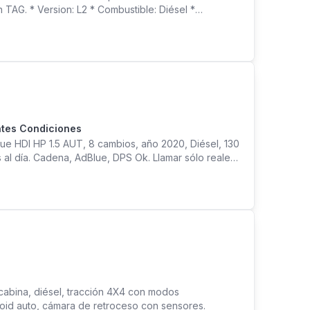
n TAG. * Version: L2 * Combustible: Diésel *
UISE * Transmisión: Mecánica * Tracción: 4X2 *
ag piloto, Asistencia al frenado de urgencia (Afu-
 en 180º, Cámara de retroceso en 360º, Cámara
a, Sensores de proximidad delanteros y/o traseros,
ntes Condiciones
e HDI HP 1.5 AUT, 8 cambios, año 2020, Diésel, 130
l día. Cadena, AdBlue, DPS Ok. Llamar sólo reales
cabina, diésel, tracción 4X4 con modos
droid auto, cámara de retroceso con sensores.