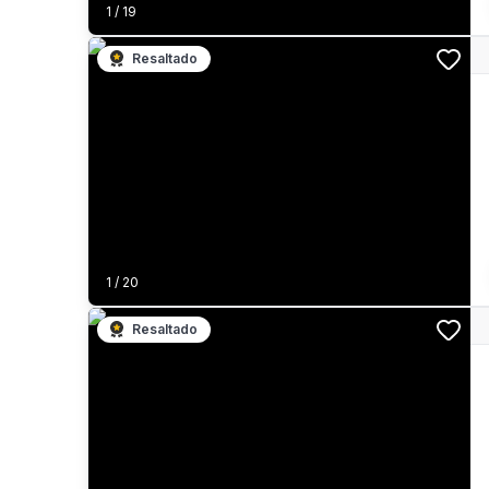
1
/
19
Resaltado
1
/
20
Resaltado