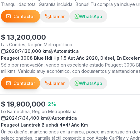
Tranquilidad total: Garantía incluida. ¡Bonus! Tu compra ya incluye u
Kilometraje: 120000 * Carrocería: Camioneta * Color: BLANCO BANQ
Contactar
Llamar
WhatsApp
Cilindrada: 1600 * Potencia: 90 * Equipamiento seguridad: ABS, Airb
Ebs-Hba-Bas), Control de estabilidad (Esp), Cámara de retroceso
retroceso, Freno de mano electrónico, Neblineros, Sensor de lluvi
Sensores de retroceso, Velocidad crucero adaptativa / Eyesigth
$
13,200,000
Las Condes, Región Metropolitana
2020
130,000 km
Automática
Peugeot 3008 Blue Hdi Hp 1.5 Aut Año 2020, Diésel, En Excele
Sólo por renovación, vendo en excelente estado Peugeot 3008 Blu
mil kms. Vehículo muy económico, con documentos y mantenciones a
interesados.
Contactar
Llamar
WhatsApp
$
19,900,000
-
2
%
Lo Barnechea, Región Metropolitana
2024
34,400 km
Automática
Peugeot Landtrek Bluehdi 4x4/ Año Km
Único dueño, mantenciones en la marca, posee insonorización de 
seleccionables, pantalla táctil compatible con Apple CarPlay y An