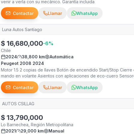
venir a verla con su mecánico. Garantía incluida
Contactar
Llamar
WhatsApp
Luna Autos Santiago
$
16,680,000
-
6
%
Chile
2024
38,800 km
Automática
Peugeot 2008 2024
Motor 1.5 2 copias de llaves Botón de encendido Start/Stop Cierre
mando en volante Asientos con aplicaciones de eco-cuero Senso
de retroceso Mantenciones en concesionario de la marca Espejos e
Contactar
Llamar
WhatsApp
EXCELENTE ESTADO
AUTOS CSILLAG
$
13,790,000
Lo Barnechea, Región Metropolitana
2021
29,000 km
Manual