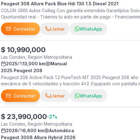
Peugeot 308 Allure Pack Blue Hdi 130 1.5 Diesel 2021
COLOR: GRIS Autos Csillag Con garantía extendida Garantiplus Solo
Oportunidad real - Tráenos tu auto en parte de pago - Financiamien
inmediata.- Autos Csillag mas de 25 años de calidad y confianza.-
Contactar
Llamar
WhatsApp
$
10,990,000
Las Condes, Región Metropolitana
2025
13,000 km
Manual
2025 Peugeot 208
Peugeot 208 Active Pack 1.2 PureTech MT 2025 Peugeot 208 año 2
mecánica de 5 velocidades y tracción 4x2. Equipado con pantalla 
Auto, cámara de retroceso, control crucero, volante multifunción, a
Contactar
Llamar
WhatsApp
iluminación LED. Destaca por su excelente eficiencia de combustib
ciudad, además de un manejo ágil y cómodo para el uso diario. Man
documentación al día, listo para transferir a su próximo dueño.
$
23,990,000
-
2
%
Las Condes, Región Metropolitana
2026
6,600 km
Automática
Peugeot 3008 Allure Hybrid 2026