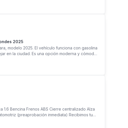
ENSORES DELANTEROS LATERALES Y TRASEROS CON
ITO CON EL 30% DE PIE SOLO CON SU RUT *
 : * EFECTIVO * TRANSFERENCIA BANCARIA * VALE
 DE LUNES A SABADO DE 11 A 19 : 00 HRS. * F :
Condes 2025
ara, modelo 2025. El vehículo funciona con gasolina
nejar en la ciudad. Es una opción moderna y cómoda
idad. Se encuentra en Las Condes, Santiago,
ca 1.6 Bencina Frenos ABS Cierre centralizado Alza
tomotriz (preaprobación inmediata) Recibimos tu
 Ubicados en Av. Manuel Montt 1704, Providencia.