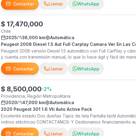
Contactar
Llamar
WhatsApp
DE ECO CUERO, ALARMA , CIERRE CENTRALIZADO, LLANTAS , S
CAMARA, CONTROL TRACCION, LLANTAS. CONSULTE POR SU CRED
RECIBIMOS SU VEHÍCULO EN PARTE DE PAGO * * FORMAS DE PAGO
VISTA * CAMINO A MELIPILLA 15600 MAIPU * PARQUE AUTOMOTRIZ *
$
17,470,000
AGUSTIN
Chile
2025
38,000 km
Automática
Peugeot 2008 Diesel 1.5 Aut Full Carplay Camara Ver En Las 
Peugeot 2008 versión Diesel 1.5 automático con Full CarPlay y cám
y cuenta con transmisión manual, lo que lo hace ágil y fácil de ma
para quienes buscan un auto compacto con tecnología de conectiv
Contactar
Llamar
WhatsApp
Región Metropolitana, y su precio es de $17.470.000.
$
8,500,000
-
2
%
Providencia, Región Metropolitana
2020
47,000 km
Automática
2020 Peugeot 301 1.6 Vti Auto Active Pack
Excelente estado Dos dueñas Tapiz de tela Pantalla táctil Automáti
vidrios eléctricos CONTACTANOS: Y Gestionamos financiamiento au
vehículo en forma de pago cancela con tarjeta de crédito Estamos
Contactar
Llamar
WhatsApp