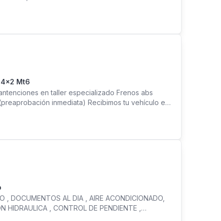
5 4x2 Mt6
ntenciones en taller especializado Frenos abs
 (preaprobación inmediata) Recibimos tu vehículo en
n Manuel Montt 1704, Providencia
o
DO , DOCUMENTOS AL DIA , AIRE ACONDICIONADO,
ON HIDRAULICA , CONTROL DE PENDIENTE ,
, MOTOR 1.9 , MECANICO, FRENOS ABS , ASIENTOS