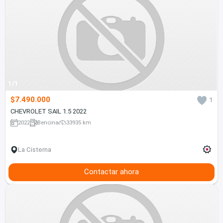
1/1
$7.490.000
1
CHEVROLET SAIL 1.5 2022
2022
Bencina
33935 km
La Cisterna
Contactar ahora