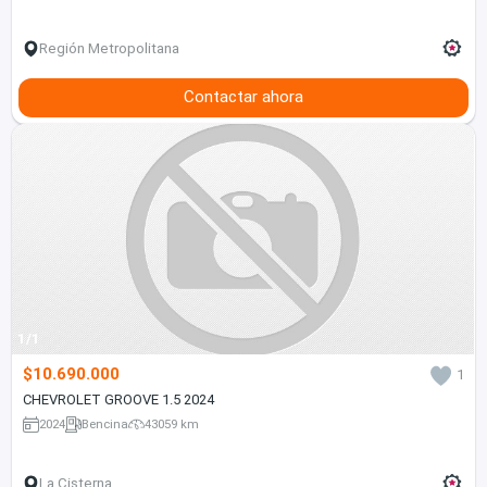
Región Metropolitana
Contactar ahora
1/1
$10.690.000
1
CHEVROLET GROOVE 1.5 2024
2024
Bencina
43059 km
La Cisterna