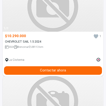
1/1
$10.290.000
1
CHEVROLET SAIL 1.5 2024
2024
Bencina
38113 km
La Cisterna
Contactar ahora