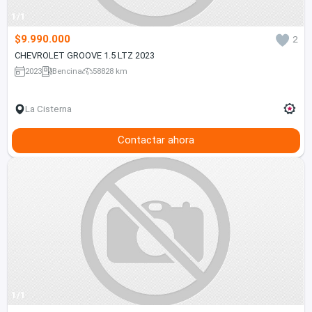
1/1
$9.990.000
2
CHEVROLET GROOVE 1.5 LTZ 2023
2023
Bencina
58828 km
La Cisterna
Contactar ahora
1/1