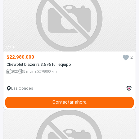
1/10
$22.980.000
2
Chevrolet blazer rs 3.6 v6 full equipo
2020
Bencina
78000 km
Las Condes
Contactar ahora