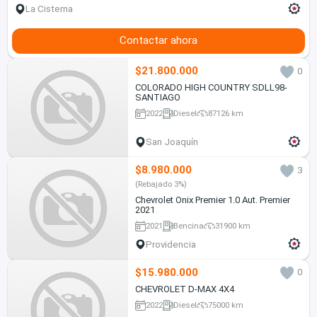
La Cisterna
Contactar ahora
$21.800.000
0
COLORADO HIGH COUNTRY SDLL98-
SANTIAGO
2022
Diesel
87126 km
San Joaquín
$8.980.000
3
(Rebajado 3%)
Chevrolet Onix Premier 1.0 Aut. Premier
2021
2021
Bencina
31900 km
Providencia
$15.980.000
0
CHEVROLET D-MAX 4X4
2022
Diesel
75000 km