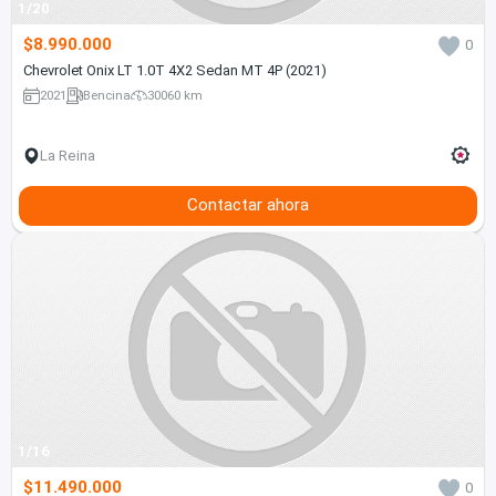
1/20
$8.990.000
0
Chevrolet Onix LT 1.0T 4X2 Sedan MT 4P (2021)
2021
Bencina
30060 km
La Reina
Contactar ahora
1/16
$11.490.000
0