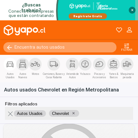
×
FILTRAR
Autos
Autos
Motos
Camiones, Buses y
Arriendo de
Yo busco
Piezas y
Yates &
Maquinaria
Usados
Nuevos
Casa Rodante
Autos
Accesorios
Barcos
pesada
Autos usados Chevrolet en Región Metropolitana
Filtros aplicados
×
Autos Usados
Chevrolet