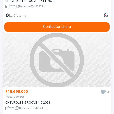
CHEVROLET GROOVE 1.5 LT 2022
2022
Bencina
49323 km
La Cisterna
Contactar ahora
1/1
$10.690.000
3
(Rebajado 6%)
CHEVROLET GROOVE 1.5 2023
2023
Bencina
34264 km