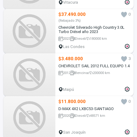
Vitacura
$37.490.000
0
(Rebajado 3%)
Chevrolet Silverado High Country 3.0L
Turbo Diésel año 2023
2023
Diesel
180000 km
Las Condes
$3.480.000
3
CHEVROLET SAIL 2012 FULL EQUIPO 1.4
2012
Bencina
200000 km
Maipú
$11.800.000
0
D-MAX 4X2 LXBC53-SANTIAGO
2020
Diesel
48571 km
San Joaquín