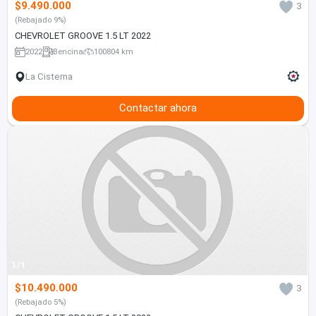
$9.490.000
3
(Rebajado 9%)
CHEVROLET GROOVE 1.5 LT 2022
2022
Bencina
100804 km
La Cisterna
Contactar ahora
1/1
$10.490.000
3
(Rebajado 5%)