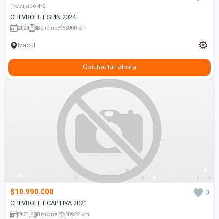
(Rebajado 4%)
CHEVROLET SPIN 2024
2024
Bencina
3000 km
Macul
Contactar ahora
1/13
$10.990.000
0
CHEVROLET CAPTIVA 2021
2021
Bencina
50922 km