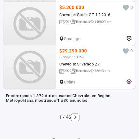
$5.300.000
0
Chevrolet Spark GT 1.2 2016
2016
Bencina
140000 km
Santiago
$29.290.000
0
(Rebajado 11%)
Chevrolet Silverado Z71
2022
Bencina
58643 km
Colina
Encontramos 1.372 Autos usados Chevrolet en Región
Metropolitana, mostrando 1 a 30 anuncios
1 / 46