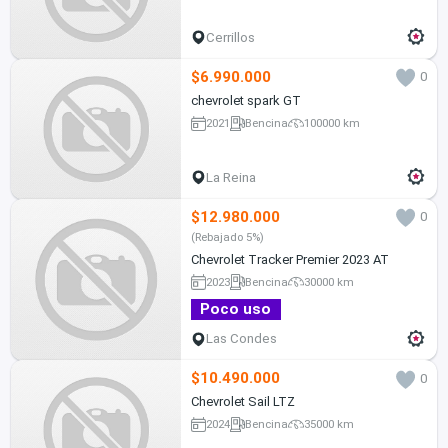
Cerrillos
$6.990.000
0
chevrolet spark GT
2021
Bencina
100000 km
La Reina
$12.980.000
0
(Rebajado 5%)
Chevrolet Tracker Premier 2023 AT
2023
Bencina
30000 km
Poco uso
Las Condes
$10.490.000
0
Chevrolet Sail LTZ
2024
Bencina
35000 km