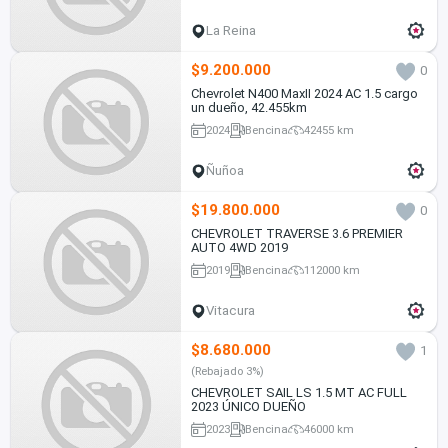
La Reina
$9.200.000
0
Chevrolet N400 MaxII 2024 AC 1.5 cargo
un dueño, 42.455km
2024
Bencina
42455 km
Ñuñoa
$19.800.000
0
CHEVROLET TRAVERSE 3.6 PREMIER
AUTO 4WD 2019
2019
Bencina
112000 km
Vitacura
$8.680.000
1
(Rebajado 3%)
CHEVROLET SAIL LS 1.5 MT AC FULL
2023 ÚNICO DUEÑO
2023
Bencina
46000 km