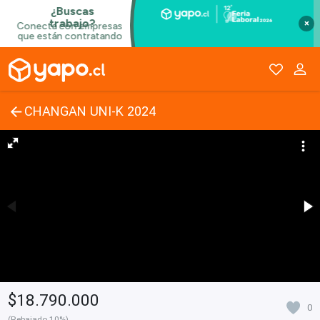
×
CHANGAN UNI-K 2024
$18.790.000
0
(Rebajado 10%)