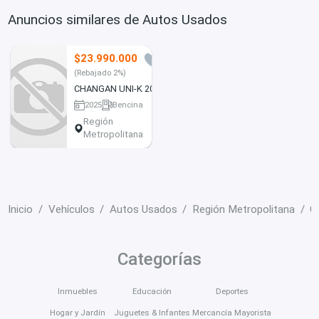
Anuncios similares de Autos Usados
$23.990.000
0
(Rebajado 2%)
CHANGAN UNI-K 2025
2025
Bencina
8343 km
Región
Metropolitana
Inicio
Vehículos
Autos Usados
Región Metropolitana
C
Categorías
Inmuebles
Educación
Deportes
Hogar y Jardín
Juguetes & Infantes
Mercancía Mayorista