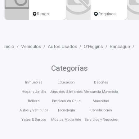
177000 km
210800 km
Rengo
Requínoa
Inicio
Vehículos
Autos Usados
O'Higgins
Rancagua
C
Categorías
Inmuebles
Educación
Deportes
Hogar y Jardín
Juguetes & Infantes
Mercancía Mayorista
Belleza
Empleos en Chile
Mascotas
Autos y Vehículos
Tecnología
Construcción
Yates & Barcos
Música Moda Arte
Servicios y Negocios