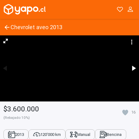
Chevrolet aveo 2013
$3.600.000
16
(Rebajado 10%)
2013
120'000 km
Manual
Bencina