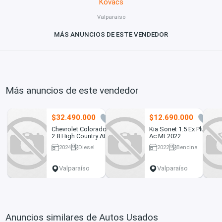
Kovacs
Valparaiso
MÁS ANUNCIOS DE ESTE VENDEDOR
Más anuncios de este vendedor
$32.490.000
$12.690.000
0
0
Chevrolet Colorado
Kia Sonet 1.5 Ex Plus
2.8 High Country At
Ac Mt 2022
4x4 Diesel...
2024
Diesel
2022
Bencina
53000 km
70500 km
Valparaíso
Valparaíso
Anuncios similares de Autos Usados