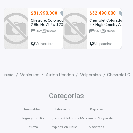
$31.990.000
$32.490.000
0
0
Chevrolet Colorado
Chevrolet Colorado
2.8td Hc At 4wd 2024
2.8 High Country At
4x4 Diesel...
2024
Diesel
2024
Diesel
69382 km
53000 km
Valparaíso
Valparaíso
Inicio
Vehículos
Autos Usados
Valparaíso
Chevrolet Co
Categorías
Inmuebles
Educación
Deportes
Hogar y Jardín
Juguetes & Infantes
Mercancía Mayorista
Belleza
Empleos en Chile
Mascotas