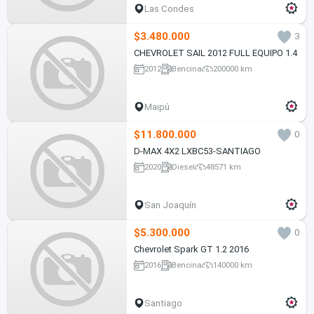
Las Condes
$3.480.000
3
CHEVROLET SAIL 2012 FULL EQUIPO 1.4
2012
Bencina
200000 km
Maipú
$11.800.000
0
D-MAX 4X2 LXBC53-SANTIAGO
2020
Diesel
48571 km
San Joaquín
$5.300.000
0
Chevrolet Spark GT 1.2 2016
2016
Bencina
140000 km
Santiago