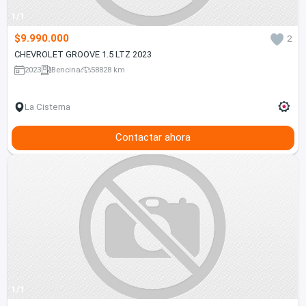
1/1
$9.990.000
2
CHEVROLET GROOVE 1.5 LTZ 2023
2023
Bencina
58828 km
La Cisterna
Contactar ahora
1/1