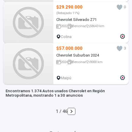
$29.290.000
0
(Rebajado 11%)
Chevrolet Silverado Z71
2022
Bencina
58643 km
Colina
$57.000.000
3
Chevrolet Suburban 2024
2024
Bencina
9000 km
Maipú
Encontramos 1.374 Autos usados Chevrolet en Región
Metropolitana, mostrando 1 a 30 anuncios
1 / 46