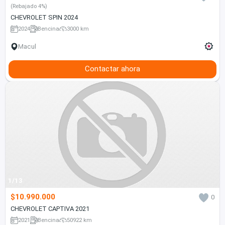
(Rebajado 4%)
CHEVROLET SPIN 2024
2024
Bencina
3000 km
Macul
Contactar ahora
1/13
$10.990.000
0
CHEVROLET CAPTIVA 2021
2021
Bencina
50922 km