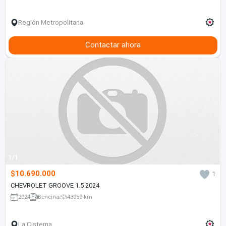
Región Metropolitana
Contactar ahora
1/1
$10.690.000
1
CHEVROLET GROOVE 1.5 2024
2024
Bencina
43059 km
La Cisterna