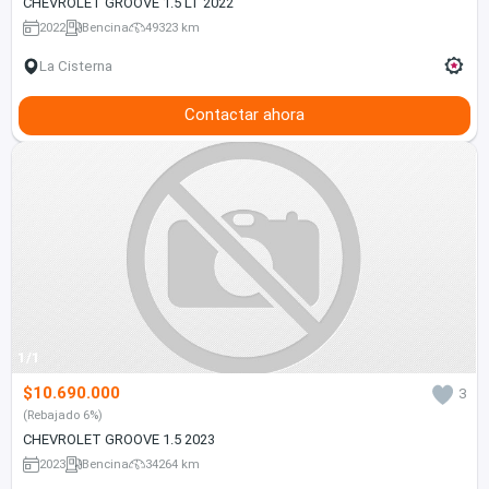
CHEVROLET GROOVE 1.5 LT 2022
2022
Bencina
49323 km
La Cisterna
Contactar ahora
1/1
$10.690.000
3
(Rebajado 6%)
CHEVROLET GROOVE 1.5 2023
2023
Bencina
34264 km