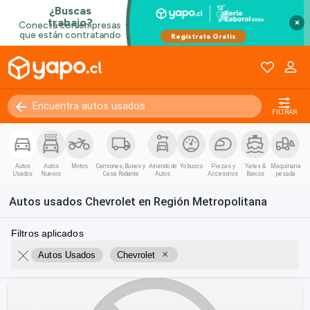
×
FILTRAR
Autos
Autos
Motos
Camiones, Buses y
Arriendo de
Yo busco
Piezas y
Yates &
Maquinaria
Usados
Nuevos
Casa Rodante
Autos
Accesorios
Barcos
pesada
Autos usados Chevrolet en Región Metropolitana
Filtros aplicados
×
Autos Usados
Chevrolet