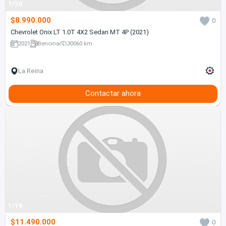
1/20
$8.990.000
0
Chevrolet Onix LT 1.0T 4X2 Sedan MT 4P (2021)
2021
Bencina
30060 km
La Reina
Contactar ahora
1/16
$11.490.000
0