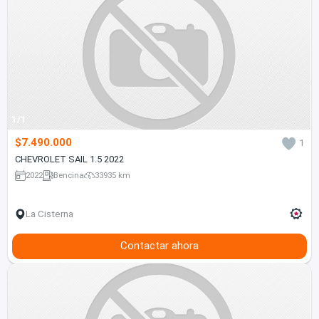
1/1
$7.490.000
1
CHEVROLET SAIL 1.5 2022
2022
Bencina
33935 km
La Cisterna
Contactar ahora