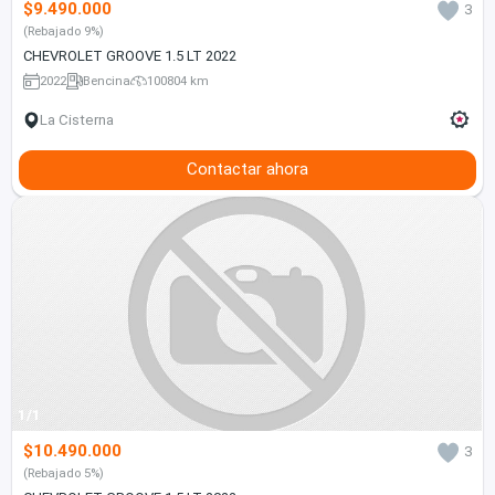
$9.490.000
3
(Rebajado 9%)
CHEVROLET GROOVE 1.5 LT 2022
2022
Bencina
100804 km
La Cisterna
Contactar ahora
1/1
$10.490.000
3
(Rebajado 5%)