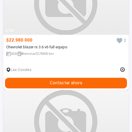
1/10
$22.980.000
2
Chevrolet blazer rs 3.6 v6 full equipo
2020
Bencina
78000 km
Las Condes
Contactar ahora