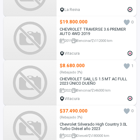
La Reina
$19.800.000
0
CHEVROLET TRAVERSE 3.6 PREMIER
AUTO 4WD 2019
2019
Bencina
112000 km
Vitacura
$8.680.000
1
(Rebajado 3%)
CHEVROLET SAIL LS 1.5 MT AC FULL
2023 ÚNICO DUEÑO
2023
Bencina
46000 km
Vitacura
$37.490.000
0
(Rebajado 3%)
Chevrolet Silverado High Country 3.0L
Turbo Diésel año 2023
2023
Diesel
180000 km