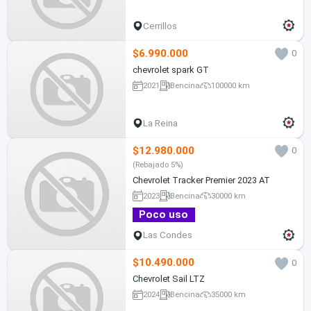
Cerrillos
$6.990.000
0
chevrolet spark GT
2021
Bencina
100000 km
La Reina
$12.980.000
0
(Rebajado 5%)
Chevrolet Tracker Premier 2023 AT
2023
Bencina
30000 km
Poco uso
Las Condes
$10.490.000
0
Chevrolet Sail LTZ
2024
Bencina
35000 km