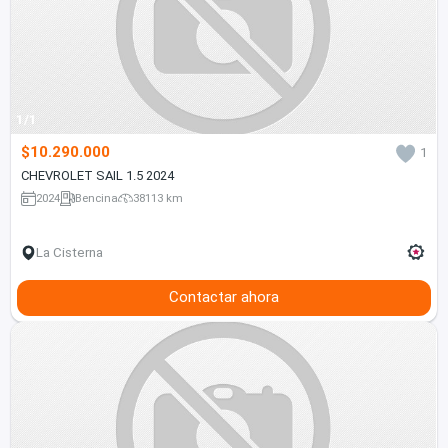
1/1
$10.290.000
1
CHEVROLET SAIL 1.5 2024
2024
Bencina
38113 km
La Cisterna
Contactar ahora