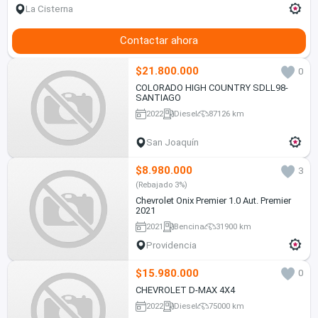
La Cisterna
Contactar ahora
$21.800.000
0
COLORADO HIGH COUNTRY SDLL98-
SANTIAGO
2022
Diesel
87126 km
San Joaquín
$8.980.000
3
(Rebajado 3%)
Chevrolet Onix Premier 1.0 Aut. Premier
2021
2021
Bencina
31900 km
Providencia
$15.980.000
0
CHEVROLET D-MAX 4X4
2022
Diesel
75000 km