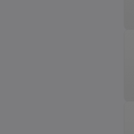
Nova
Prizm
Trailblazer
Uplander
Vivant