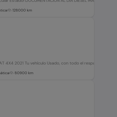
ular Estado! DOCUMENTACIÓN AL DÍA DIESEL MANTENCIONES 
tica
128000 km
T 4X4 2021 Tu vehículo Usado, con todo el respaldo de Kovacs
ática
80900 km