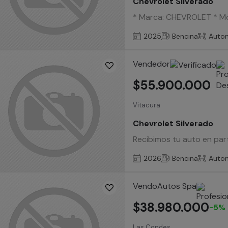
Chevrolet Silverado
* Marca: CHEVROLET * Mod
2025
Bencina
Auto
Vendedor
$55.900.000
Vitacura
Chevrolet Silverado
Recibimos tu auto en par
2026
Bencina
Auto
VendoAutos Spa
$38.980.000
-5%
Las Condes