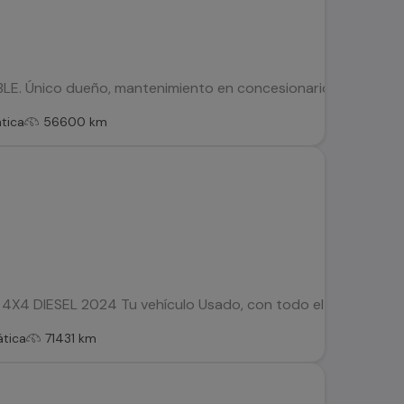
Único dueño, mantenimiento en concesionario oficial de la ma
tica
56600 km
X4 DIESEL 2024 Tu vehículo Usado, con todo el respaldo de Ko
tica
71431 km