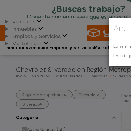
Vehículos
Anun
Inmuebles
Empleos y Servicios
Marketplace
Lo senti
Inmuebles
Vehículos
Empleos y Servicios
Marketplace
En esta 
Chevrolet Silverado en Región Metrop
Inicio
Vehículos
Autos Usados
Chevrolet
Silverado
Región Metropolitana
Chevrolet
Enco
anun
Silverado
Categoría
Autos Usados (55)