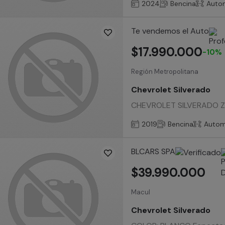
2024
Bencina
Auto
Te vendemos el Auto
$17.990.000
-10%
Región Metropolitana
Chevrolet Silverado
CHEVROLET SILVERADO Z71 
2019
Bencina
Autom
BLCARS SPA
$39.990.000
Macul
Chevrolet Silverado