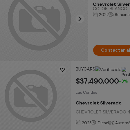
Chevrolet Silve
COLOR: BLANCO
2022
Bencina
Contactar a
BUYCARS
$37.490.000
-3%
Las Condes
Chevrolet Silverado
CHEVROLET SILVERADO 4X4
2023
Diesel
Automá