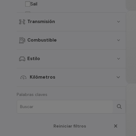
Sail
Groove
Transmisión
Traverse
Spark
Combustible
Montana
Suburban
Estilo
Tahoe
Aveo
Kilómetros
S-10
Palabras claves
Blazer
N400
Cruze
Reiniciar filtros
D-Max