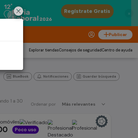
×
Publicar
Explorar tiendas
Consejos de seguridad
Centro de ayuda
BlueBook
Notificaciones
Guardar búsqueda
ando 1 a 30
Ordenar por
Más relevantes
tomóviles
00
Poco uso