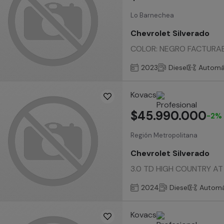
Lo Barnechea
Chevrolet Silverado
COLOR: NEGRO FACTURABLE. 
2023
Diesel
Automá
Kovacs
$45.990.000
-2%
Región Metropolitana
Chevrolet Silverado
3.0 TD HIGH COUNTRY AT 4
2024
Diesel
Automá
Kovacs