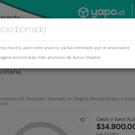
cio borrado
mos mucho, pero este anuncio ya fue eliminado por el anunciante.
página encontrarás más anuncios de Autos Usados
olitana
ntramos 55 Chevrolet Silverado en Región Metropolitana, mostr
cios
Caldo y Santi Au
$34.900.0
Las Condes