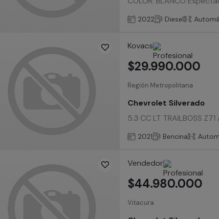
COLOR: BLANCO Espectac
2022
Diesel
Automá
Kovacs
$29.990.000
Región Metropolitana
Chevrolet Silverado
5.3 CC LT TRAILBOSS Z71 A
2021
Bencina
Autom
Vendedor
$44.980.000
Vitacura