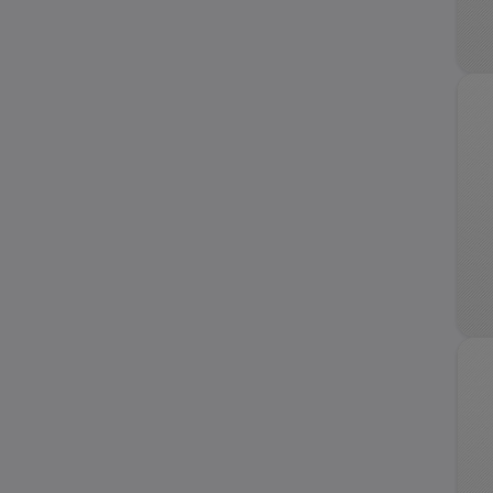
Equinox
Optra
C-10
Camaro
Corsa
TrailBlazer
Prisma
Spin
Corvette
Onix Turbo
Orlando
Sonic
Classic