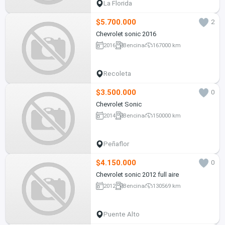
La Florida
$5.700.000
2
Chevrolet sonic 2016
2016
Bencina
167000 km
Recoleta
$3.500.000
0
Chevrolet Sonic
2014
Bencina
150000 km
Peñaflor
$4.150.000
0
Chevrolet sonic 2012 full aire
2012
Bencina
130569 km
Puente Alto