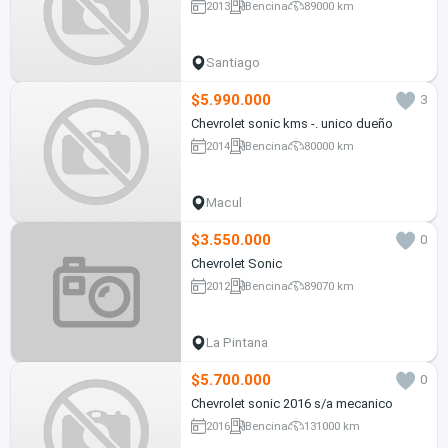
2013
Bencina
89000 km
Santiago
$5.990.000
3
Chevrolet sonic kms -. unico dueño
2014
Bencina
80000 km
Macul
$3.550.000
0
Chevrolet Sonic
2012
Bencina
89070 km
La Pintana
$5.700.000
0
Chevrolet sonic 2016 s/a mecanico
2016
Bencina
131000 km