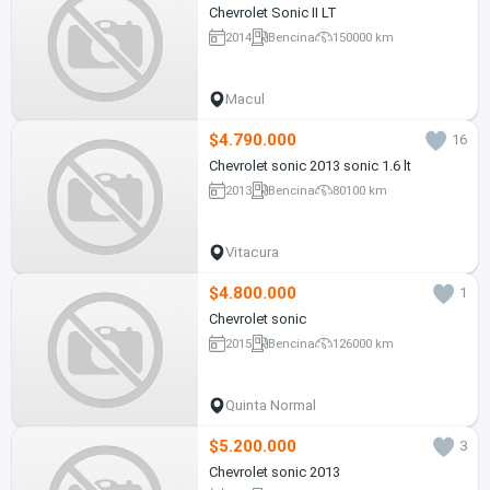
Chevrolet Sonic II LT
2014
Bencina
150000 km
Macul
$4.790.000
16
Chevrolet sonic 2013 sonic 1.6 lt
2013
Bencina
80100 km
Vitacura
$4.800.000
1
Chevrolet sonic
2015
Bencina
126000 km
Quinta Normal
$5.200.000
3
Chevrolet sonic 2013