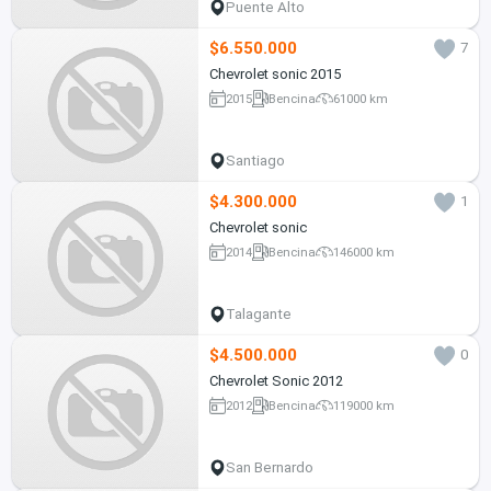
Puente Alto
$6.550.000
7
Chevrolet sonic 2015
2015
Bencina
61000 km
Santiago
$4.300.000
1
Chevrolet sonic
2014
Bencina
146000 km
Talagante
$4.500.000
0
Chevrolet Sonic 2012
2012
Bencina
119000 km
San Bernardo