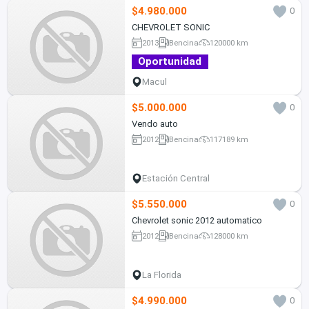
$4.980.000
0
CHEVROLET SONIC
2013
Bencina
120000 km
Oportunidad
Macul
$5.000.000
0
Vendo auto
2012
Bencina
117189 km
Estación Central
$5.550.000
0
Chevrolet sonic 2012 automatico
2012
Bencina
128000 km
La Florida
$4.990.000
0