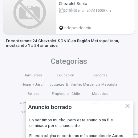
Chevrolet Sonic
2015
Bencina
112000 km
Independencia
Encontramos 24 Chevrolet SONIC en Región Metropolitana,
mostrando 1 a 24 anuncios
Categorías
Inmuebles
Educación
Deportes
Hogar y Jardín
Juguetes & Infantes
Mercancía Mayorista
Belleza
Empleos en Chile
Mascotas
Autos y Vehículos
Tecnología
Construcción
Anuncio borrado
Yates & Barcos
Música Moda Arte
Servicios y Negocios
Lo sentimos mucho, pero este anuncio ya fue
eliminado por el anunciante.
En esta página encontrarás más anuncios de Autos