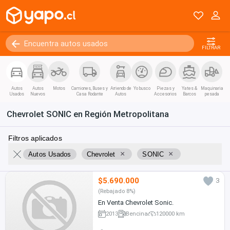
FILTRAR
Autos
Autos
Motos
Camiones, Buses y
Arriendo de
Yo busco
Piezas y
Yates &
Maquinaria
Usados
Nuevos
Casa Rodante
Autos
Accesorios
Barcos
pesada
Chevrolet SONIC en Región Metropolitana
Filtros aplicados
×
×
Autos Usados
Chevrolet
SONIC
$5.690.000
3
(Rebajado 8%)
En Venta Chevrolet Sonic.
2013
Bencina
120000 km