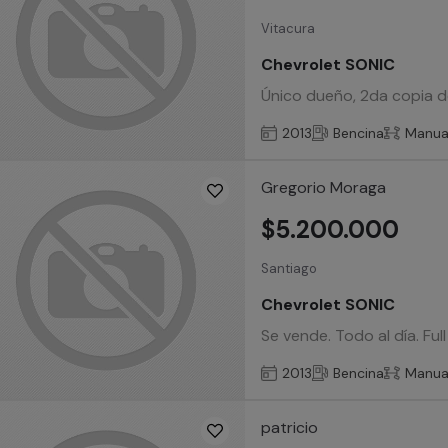
Vitacura
Chevrolet SONIC
Único dueño, 2da copia de
2013
Bencina
Manua
Gregorio Moraga
$5.200.000
Santiago
Chevrolet SONIC
Se vende. Todo al día. Fu
2013
Bencina
Manua
patricio