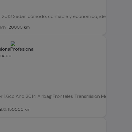
13 Sedán cómodo, confiable y económico, ideal para el uso 
l
120000 km
or 1.6cc Año 2014 Airbag Frontales Transmisión Mecanica SIN A
l
150000 km