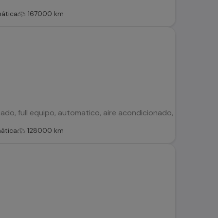
ática
167000 km
o, full equipo, automatico, aire acondicionado, sunroof(techo 
ática
128000 km