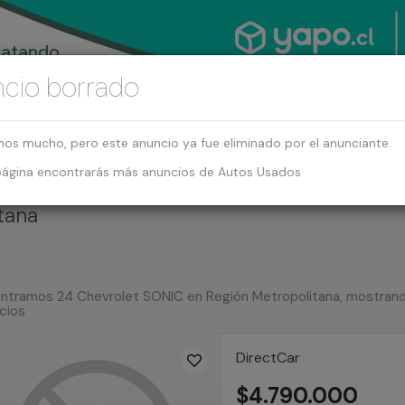
cio borrado
mos mucho, pero este anuncio ya fue eliminado por el anunciante.
página encontrarás más anuncios de Autos Usados
tana
ntramos 24 Chevrolet SONIC en Región Metropolitana, mostrand
cios
DirectCar
$4.790.000