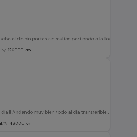
eba al día sin partes sin multas partiendo a la llave vendo po
l
126000 km
dia !! Andando muy bien todo al dia transferible , con aire aco
l
146000 km