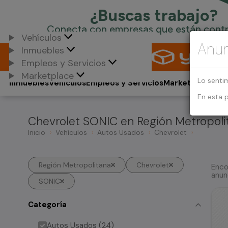
Vehículos
Anun
Inmuebles
Empleos y Servicios
Marketplace
Lo senti
Inmuebles
Vehículos
Empleos y Servicios
Marketplace
En esta 
Chevrolet SONIC en Región Metropoli
Inicio
Vehículos
Autos Usados
Chevrolet
Región Metropolitana
Chevrolet
Enco
anun
SONIC
Categoría
Autos Usados (24)