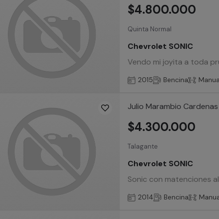
$4.800.000
Quinta Normal
Chevrolet SONIC
Vendo mi joyita a toda pru
2015
Bencina
Manua
Julio Marambio Cardenas
$4.300.000
Talagante
Chevrolet SONIC
Sonic con matenciones al 
2014
Bencina
Manua