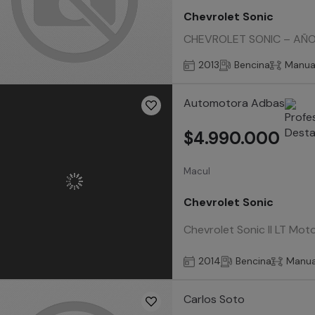
Chevrolet Sonic
CHEVROLET SONIC – AÑO 20
2013
Bencina
Manua
Automotora Adbas
$4.990.000
Macul
Chevrolet Sonic
Chevrolet Sonic II LT Mot
2014
Bencina
Manua
Carlos Soto