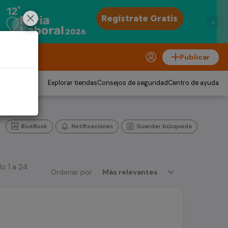
×
Publicar
Explorar tiendas
Consejos de seguridad
Centro de ayuda
BlueBook
Notificaciones
Guardar búsqueda
o 1 a 24
Ordenar por
Más relevantes