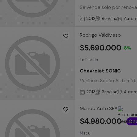
Se vende solo por renovac
2012
Bencina
Autom
Rodrigo Valdivieso
$5.690.000
-8%
La Florida
Chevrolet SONIC
Vehículo Sedán Automátic
2013
Bencina
Autom
Mundo Auto SPA
$4.980.000
Opo
Macul