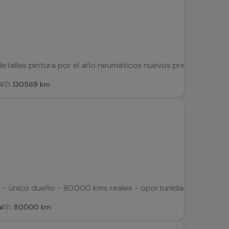
o detalles pintura por el año neumáticos nuevos precio convers
l
130569 km
- único dueño - 80.000 kms reales - oportunidad !! - Doble Airb
l
80000 km