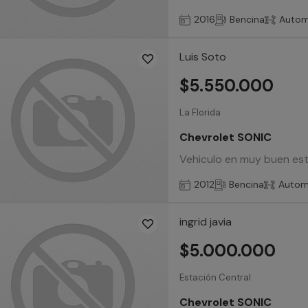
2016
Bencina
Autom
Luis Soto
$5.550.000
La Florida
Chevrolet SONIC
Vehiculo en muy buen estad
2012
Bencina
Autom
ingrid javia
$5.000.000
Estación Central
Chevrolet SONIC