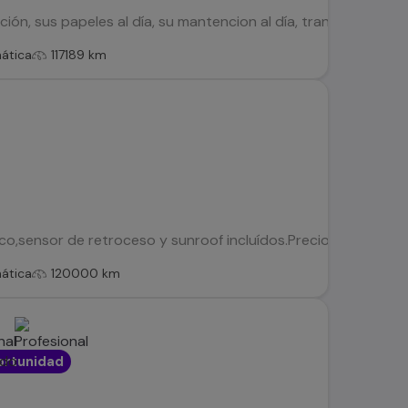
ión, sus papeles al día, su mantencion al día, transferible 10
ática
117189 km
o,sensor de retroceso y sunroof incluídos.Precio conversabl
ática
120000 km
rtunidad