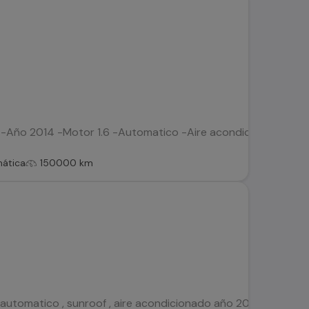
 -Año 2014 -Motor 1.6 -Automatico -Aire acondicionado -Vehíc
ática
150000 km
automatico , sunroof , aire acondicionado año 2016 , document