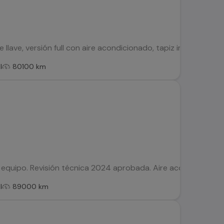
 llave, versión full con aire acondicionado, tapiz impecable, 
l
80100 km
ll equipo. Revisión técnica 2024 aprobada. Aire acondicionado
l
89000 km