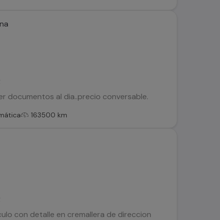
ina
R
er documentos al dia..precio conversable.
mática
163500 km
R
culo con detalle en cremallera de direccion