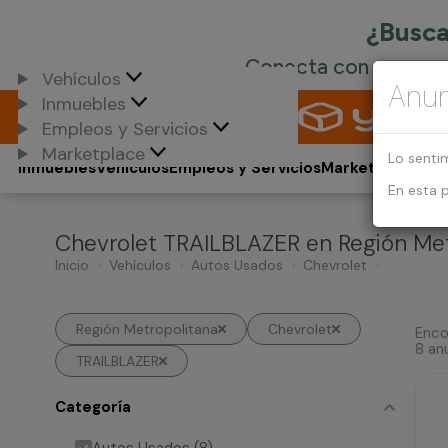
Vehículos
Anun
Inmuebles
Empleos y Servicios
Marketplace
Lo senti
Inmuebles
Vehículos
Empleos y Servicios
Marketplace
En esta 
Chevrolet TRAILBLAZER en Región Met
Inicio
Vehículos
Autos Usados
Chevrolet
Región Metropolitana
Chevrolet
Enco
8 an
TRAILBLAZER
Categoría