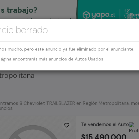
cio borrado
mos mucho, pero este anuncio ya fue eliminado por el anunciante.
página encontrarás más anuncios de Autos Usados
ropolitana
ntramos 8 Chevrolet TRAILBLAZER en Región Metropolitana, mos
uncios
Te vendemos el Auto
$15.490.000