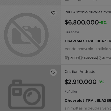
Raul Antonio olivares mol
$6.800.000
-9%
Curacaví
Chevrolet TRAILBLAZE
Vendo chevrolet trailblez
2008
Bencina
Auto
Cristian Andrade
$2.910.000
-3%
Peñaflor
Chevrolet TRAILBLAZE
sin multas ni deudas vehi