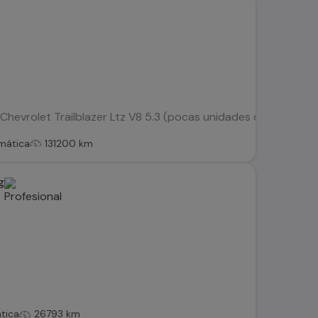
R
hevrolet Trailblazer Ltz V8 5.3 (pocas unidades de esta versi
mática
131200 km
g
tica
26793 km