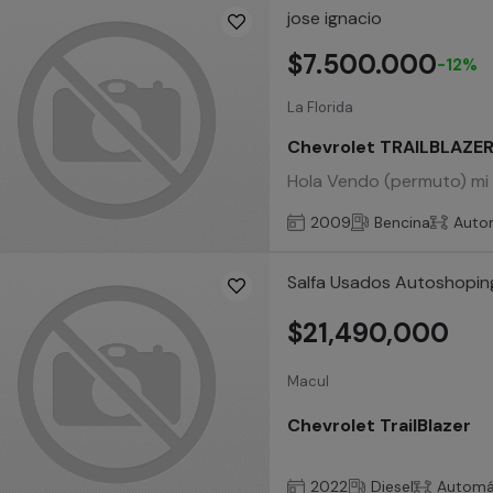
jose ignacio
$7.500.000
-12%
La Florida
Chevrolet TRAILBLAZE
Hola Vendo (permuto) mi C
2009
Bencina
Auto
Salfa Usados Autoshopin
$21,490,000
Macul
Chevrolet TrailBlazer
2022
Diesel
Automá