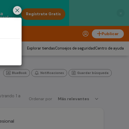
×
Publicar
Explorar tiendas
Consejos de seguridad
Centro de ayuda
BlueBook
Notificaciones
Guardar búsqueda
trando 1 a
Ordenar por
Más relevantes