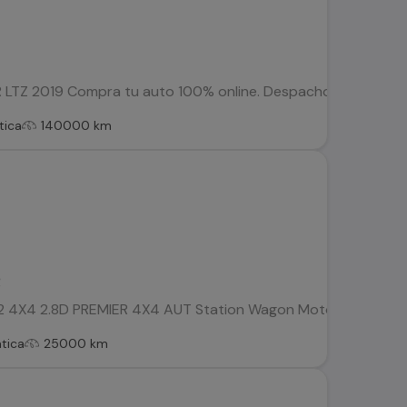
Z 2019 Compra tu auto 100% online. Despachos dentro de la RM
tica
140000 km
R
2 4X4 2.8D PREMIER 4X4 AUT Station Wagon Motor 2.8 Turbo dié
tica
25000 km