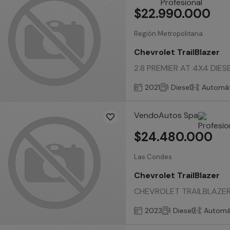
$22.990.000
Región Metropolitana
Chevrolet TrailBlazer
2.8 PREMIER AT 4X4 DIESEL
2021
Diesel
Automát
VendoAutos Spa
$24.480.000
Las Condes
Chevrolet TrailBlazer
CHEVROLET TRAILBLAZER D
2023
Diesel
Automá