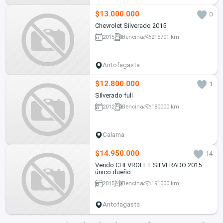
$13.000.000
0
Chevrolet Silverado 2015
2015
Bencina
215701 km
Antofagasta
$12.800.000
1
Silverado full
2012
Bencina
180000 km
Calama
$14.950.000
14
Vendo CHEVROLET SILVERADO 2015
único dueño
2015
Bencina
191000 km
Antofagasta