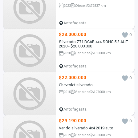
2023
Diesel
72837 km
Antofagasta
$28.000.000
0
Silverado Z71 DCAB 4x4 SOHC 5.3 AUT
2020 - $28.000.000
2020
Bencina
150000 km
Antofagasta
$22.000.000
0
Chevrolet silverado
2015
Bencina
127000 km
Antofagasta
$29.190.000
0
Vendo silverado 4x4 2019 auto.
2019
Bencina
105000 km