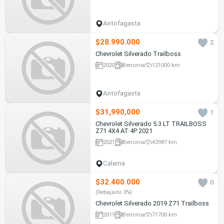
Antofagasta
$28.990.000
2
Chevrolet Silverado Trailboss
2020
Bencina
121000 km
Antofagasta
$31,990,000
1
Chevrolet Silverado 5.3 LT TRAILBOSS
Z71 4X4 AT 4P 2021
2021
Bencina
43987 km
Calama
$32.400.000
0
(Rebajado 3%)
Chevrolet Silverado 2019 Z71 Trailboss
2019
Bencina
71700 km