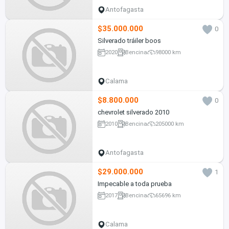
Antofagasta
$35.000.000
0
Silverado tráiler boos
2020
Bencina
98000 km
Calama
$8.800.000
0
chevrolet silverado 2010
2010
Bencina
205000 km
Antofagasta
$29.000.000
1
Impecable a toda prueba
2017
Bencina
65696 km
Calama