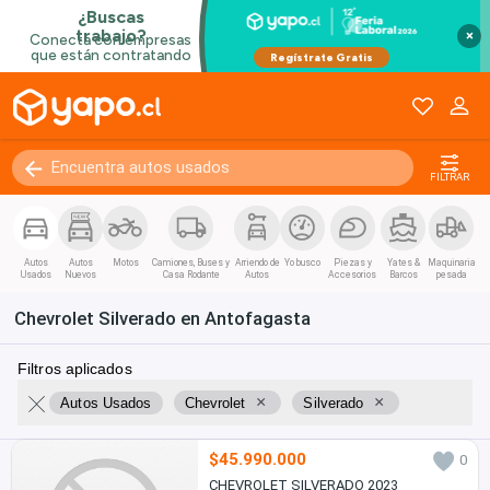
×
FILTRAR
Autos
Autos
Motos
Camiones, Buses y
Arriendo de
Yo busco
Piezas y
Yates &
Maquinaria
Usados
Nuevos
Casa Rodante
Autos
Accesorios
Barcos
pesada
Chevrolet Silverado en Antofagasta
Filtros aplicados
×
×
Autos Usados
Chevrolet
Silverado
$45.990.000
0
CHEVROLET SILVERADO 2023