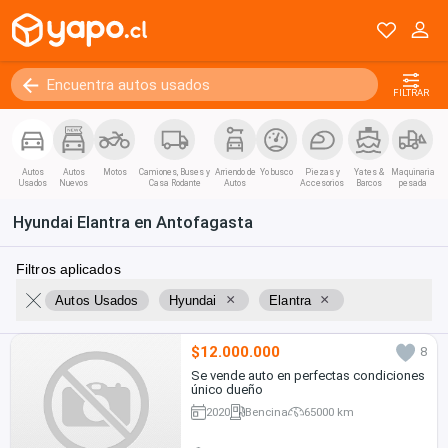
FILTRAR
Autos
Autos
Motos
Camiones, Buses y
Arriendo de
Yo busco
Piezas y
Yates &
Maquinaria
Usados
Nuevos
Casa Rodante
Autos
Accesorios
Barcos
pesada
Hyundai Elantra en Antofagasta
Filtros aplicados
×
×
Autos Usados
Hyundai
Elantra
$12.000.000
8
Se vende auto en perfectas condiciones
único dueño
2020
Bencina
65000 km