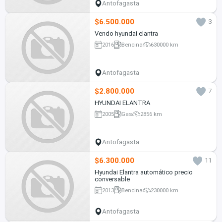
Antofagasta
$6.500.000
3
Vendo hyundai elantra
2016
Bencina
630000 km
Antofagasta
$2.800.000
7
HYUNDAI ELANTRA
2005
Gas
2856 km
Antofagasta
$6.300.000
11
Hyundai Elantra automático precio
conversable
2013
Bencina
230000 km
Antofagasta