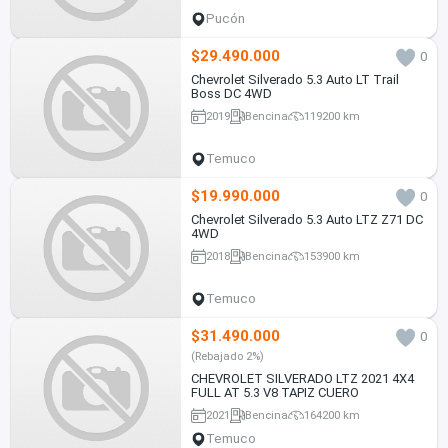
Pucón
$29.490.000
0
Chevrolet Silverado 5.3 Auto LT Trail
Boss DC 4WD
2019
Bencina
119200 km
Temuco
$19.990.000
0
Chevrolet Silverado 5.3 Auto LTZ Z71 DC
4WD
2018
Bencina
153900 km
Temuco
$31.490.000
0
(Rebajado 2%)
CHEVROLET SILVERADO LTZ 2021 4X4
FULL AT 5.3 V8 TAPIZ CUERO
2021
Bencina
164200 km
Temuco