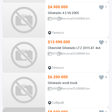
$4.900.000
7
Silverado 4.3 V6 2005
2005
Bencina
430000 km
Temuco
$13.990.000
1
Chevrolet Silverado LTZ 2015 AT 4x4
2015
Bencina
208000 km
Temuco
$6.200.000
4
Silverado work truck
2005
Bencina
200000 km
Collipulli