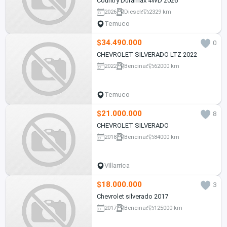
Country Duramax 4WD 2026
2026
Diesel
2329 km
Temuco
$34.490.000
0
CHEVROLET SILVERADO LTZ 2022
2022
Bencina
62000 km
Temuco
$21.000.000
8
CHEVROLET SILVERADO
2018
Bencina
84000 km
Villarrica
$18.000.000
3
Chevrolet silverado 2017
2017
Bencina
125000 km