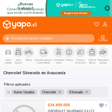
×
FILTRAR
Autos
Autos
Motos
Camiones, Buses y
Arriendo de
Yo busco
Piezas y
Yates &
Maquinaria
Usados
Nuevos
Casa Rodante
Autos
Accesorios
Barcos
pesada
Chevrolet Silverado en Araucanía
Filtros aplicados
×
×
Autos Usados
Chevrolet
Silverado
$34.490.000
0
CHEVROLET SILVERADO 5.3 LTZ