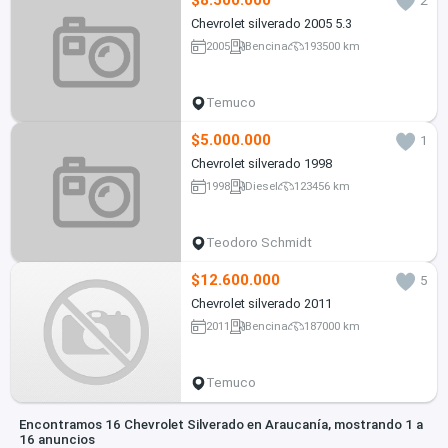
$8.500.000
2
Chevrolet silverado 2005 5.3
2005
Bencina
193500 km
Temuco
$5.000.000
1
Chevrolet silverado 1998
1998
Diesel
123456 km
Teodoro Schmidt
$12.600.000
5
Chevrolet silverado 2011
2011
Bencina
187000 km
Temuco
Encontramos 16 Chevrolet Silverado en Araucanía, mostrando 1 a
16 anuncios