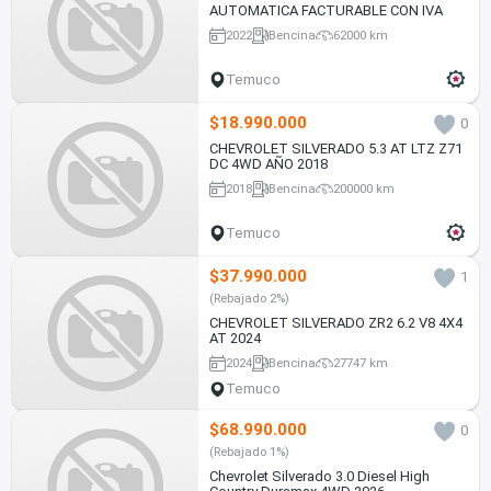
AUTOMATICA FACTURABLE CON IVA
2022
Bencina
62000 km
Temuco
$18.990.000
0
CHEVROLET SILVERADO 5.3 AT LTZ Z71
DC 4WD AÑO 2018
2018
Bencina
200000 km
Temuco
$37.990.000
1
(Rebajado 2%)
CHEVROLET SILVERADO ZR2 6.2 V8 4X4
AT 2024
2024
Bencina
27747 km
Temuco
$68.990.000
0
(Rebajado 1%)
Chevrolet Silverado 3.0 Diesel High