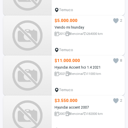
Temuco
$5.000.000
2
Vendo mi hiunday
2013
Bencina
264000 km
Temuco
$11.000.000
8
Hyundai Accent hci 1.4 2021
2021
Bencina
11000 km
Temuco
$3.550.000
2
Hyundai accent 2007
2007
Bencina
182000 km