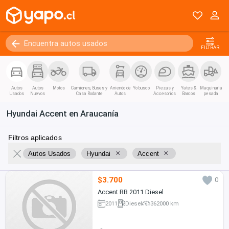
FILTRAR
Autos
Autos
Motos
Camiones, Buses y
Arriendo de
Yo busco
Piezas y
Yates &
Maquinaria
Usados
Nuevos
Casa Rodante
Autos
Accesorios
Barcos
pesada
Hyundai Accent en Araucanía
Filtros aplicados
×
×
Autos Usados
Hyundai
Accent
$3.700
0
Accent RB 2011 Diesel
2011
Diesel
362000 km