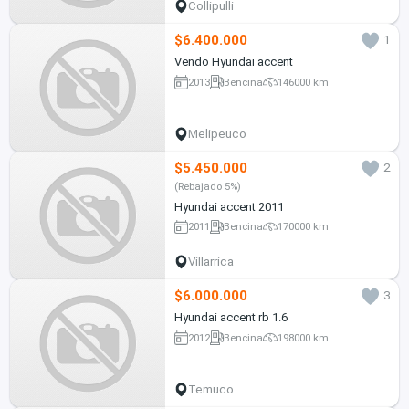
Collipulli
$6.400.000
1
Vendo Hyundai accent
2013
Bencina
146000 km
Melipeuco
$5.450.000
2
(Rebajado 5%)
Hyundai accent 2011
2011
Bencina
170000 km
Villarrica
$6.000.000
3
Hyundai accent rb 1.6
2012
Bencina
198000 km
Temuco