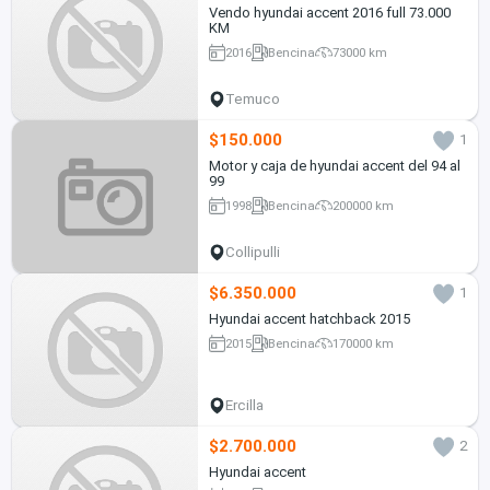
Vendo hyundai accent 2016 full 73.000
KM
2016
Bencina
73000 km
Temuco
$150.000
1
Motor y caja de hyundai accent del 94 al
99
1998
Bencina
200000 km
Collipulli
$6.350.000
1
Hyundai accent hatchback 2015
2015
Bencina
170000 km
Ercilla
$2.700.000
2
Hyundai accent