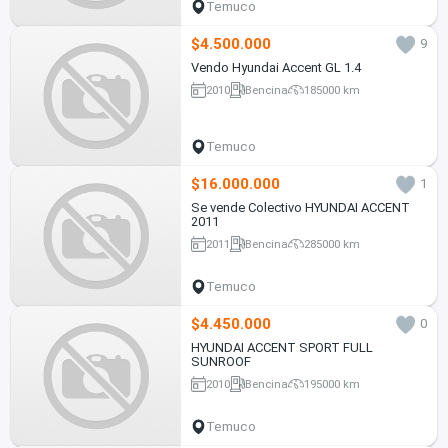
Temuco
$4.500.000
9
Vendo Hyundai Accent GL 1.4
2010
Bencina
185000 km
Temuco
$16.000.000
1
Se vende Colectivo HYUNDAI ACCENT
2011
2011
Bencina
285000 km
Temuco
$4.450.000
0
HYUNDAI ACCENT SPORT FULL
SUNROOF
2010
Bencina
195000 km
Temuco