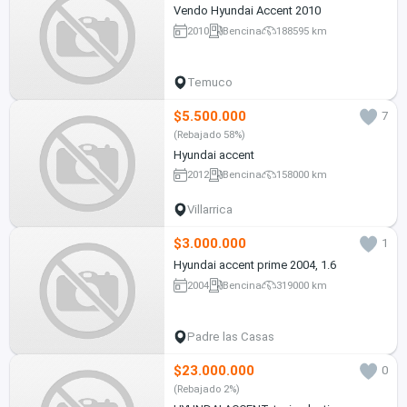
Vendo Hyundai Accent 2010
2010
Bencina
188595 km
Temuco
$5.500.000
7
(Rebajado 58%)
Hyundai accent
2012
Bencina
158000 km
Villarrica
$3.000.000
1
Hyundai accent prime 2004, 1.6
2004
Bencina
319000 km
Padre las Casas
$23.000.000
0
(Rebajado 2%)