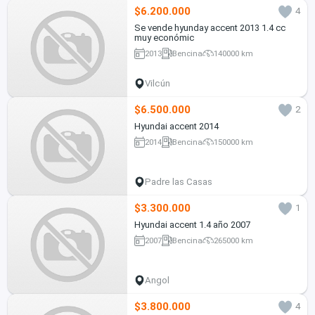
$6.200.000
4
Se vende hyunday accent 2013 1.4 cc
muy económic
2013
Bencina
140000 km
Vilcún
$6.500.000
2
Hyundai accent 2014
2014
Bencina
150000 km
Padre las Casas
$3.300.000
1
Hyundai accent 1.4 año 2007
2007
Bencina
265000 km
Angol
$3.800.000
4