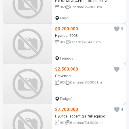
HYUNDAI ACCENT, taxi colectivo
2021
Bencina
78000 km
Angol
$3.200.000
9
Hyundai 2008
2008
Diesel
204000 km
Temuco
$2.500.000
1
Se vende
2000
Bencina
60000 km
Traiguén
$7.700.000
4
Hyundai accent gls full equipo
2015
Bencina
128000 km