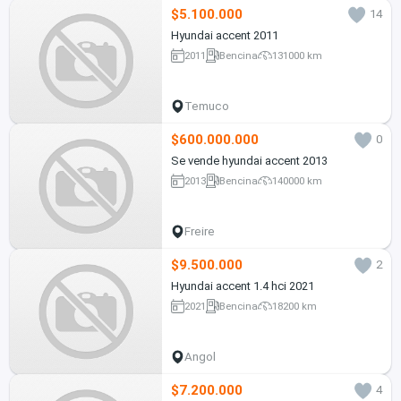
$5.100.000
14
Hyundai accent 2011
2011
Bencina
131000 km
Temuco
$600.000.000
0
Se vende hyundai accent 2013
2013
Bencina
140000 km
Freire
$9.500.000
2
Hyundai accent 1.4 hci 2021
2021
Bencina
18200 km
Angol
$7.200.000
4