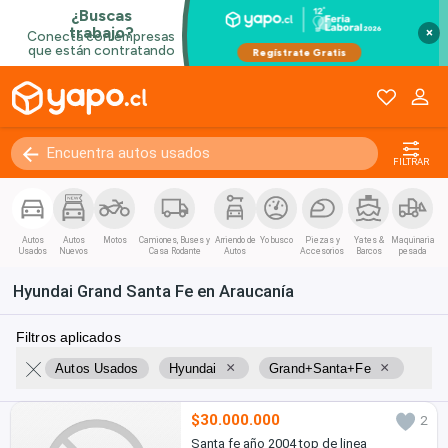
×
FILTRAR
Autos
Autos
Motos
Camiones, Buses y
Arriendo de
Yo busco
Piezas y
Yates &
Maquinaria
Usados
Nuevos
Casa Rodante
Autos
Accesorios
Barcos
pesada
Hyundai Grand Santa Fe en Araucanía
Filtros aplicados
×
×
Autos Usados
Hyundai
Grand+Santa+Fe
$30.000.000
2
Santa fe año 2004 top de linea