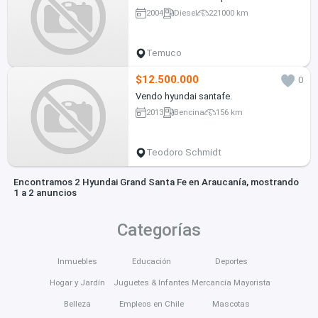
2004
Diesel
221000 km
Temuco
$12.500.000
0
Vendo hyundai santafe.
2013
Bencina
156 km
Teodoro Schmidt
Encontramos 2 Hyundai Grand Santa Fe en Araucanía, mostrando
1 a 2 anuncios
Categorías
Inmuebles
Educación
Deportes
Hogar y Jardín
Juguetes & Infantes
Mercancía Mayorista
Belleza
Empleos en Chile
Mascotas