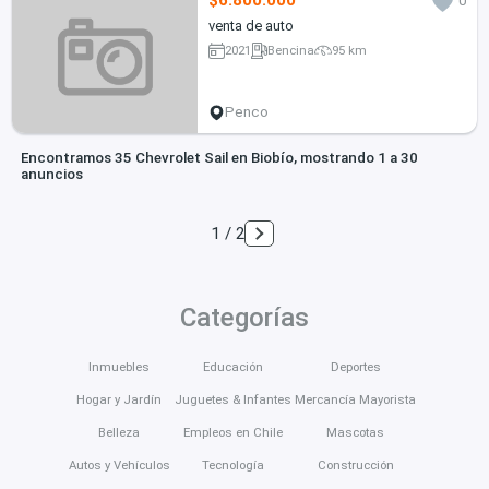
$6.800.000
0
venta de auto
2021
Bencina
95 km
Penco
Encontramos 35 Chevrolet Sail en Biobío, mostrando 1 a 30
anuncios
1 / 2
Categorías
Inmuebles
Educación
Deportes
Hogar y Jardín
Juguetes & Infantes
Mercancía Mayorista
Belleza
Empleos en Chile
Mascotas
Autos y Vehículos
Tecnología
Construcción