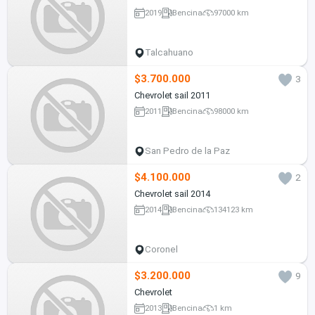
2019
Bencina
97000 km
Talcahuano
$3.700.000
3
Chevrolet sail 2011
2011
Bencina
98000 km
San Pedro de la Paz
$4.100.000
2
Chevrolet sail 2014
2014
Bencina
134123 km
Coronel
$3.200.000
9
Chevrolet
2013
Bencina
1 km