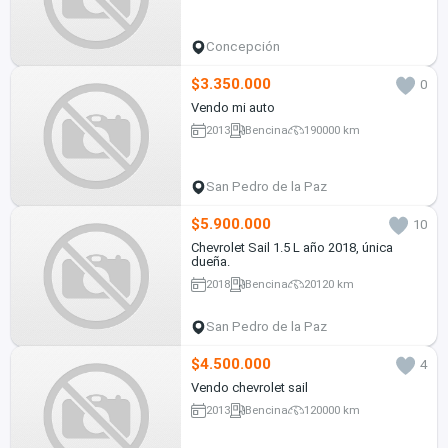
Concepción
$3.350.000
0
Vendo mi auto
2013
Bencina
190000 km
San Pedro de la Paz
$5.900.000
10
Chevrolet Sail 1.5 L año 2018, única
dueña.
2018
Bencina
20120 km
San Pedro de la Paz
$4.500.000
4
Vendo chevrolet sail
2013
Bencina
120000 km