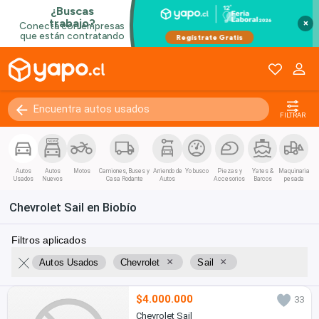
×
FILTRAR
Autos
Autos
Motos
Camiones, Buses y
Arriendo de
Yo busco
Piezas y
Yates &
Maquinaria
Usados
Nuevos
Casa Rodante
Autos
Accesorios
Barcos
pesada
Chevrolet Sail en Biobío
Filtros aplicados
×
×
Autos Usados
Chevrolet
Sail
$4.000.000
33
Chevrolet Sail