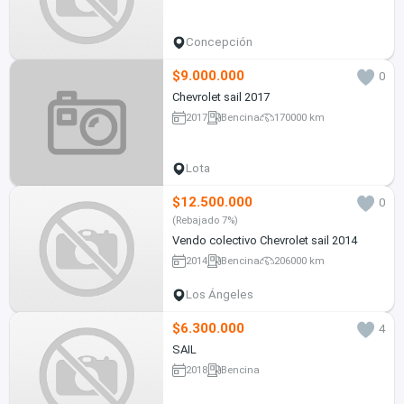
Concepción
$9.000.000
0
Chevrolet sail 2017
2017
Bencina
170000 km
Lota
$12.500.000
0
(Rebajado 7%)
Vendo colectivo Chevrolet sail 2014
2014
Bencina
206000 km
Los Ángeles
$6.300.000
4
SAIL
2018
Bencina