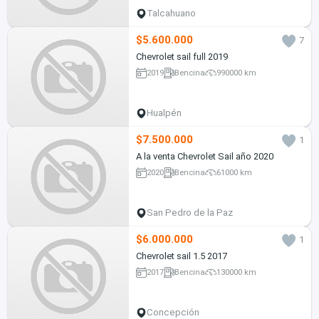
Talcahuano
$5.600.000
7
Chevrolet sail full 2019
2019
Bencina
990000 km
Hualpén
$7.500.000
1
A la venta Chevrolet Sail año 2020
2020
Bencina
61000 km
San Pedro de la Paz
$6.000.000
1
Chevrolet sail 1.5 2017
2017
Bencina
130000 km
Concepción