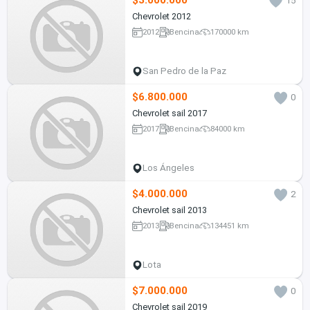
$3.000.000
15
Chevrolet 2012
2012
Bencina
170000 km
San Pedro de la Paz
$6.800.000
0
Chevrolet sail 2017
2017
Bencina
84000 km
Los Ángeles
$4.000.000
2
Chevrolet sail 2013
2013
Bencina
134451 km
Lota
$7.000.000
0
Chevrolet sail 2019