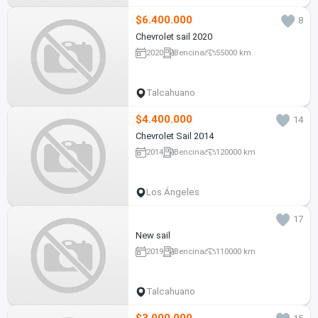
$6.400.000
8
Chevrolet sail 2020
2020
Bencina
55000 km
Talcahuano
$4.400.000
14
Chevrolet Sail 2014
2014
Bencina
120000 km
Los Ángeles
17
New sail
2019
Bencina
110000 km
Talcahuano