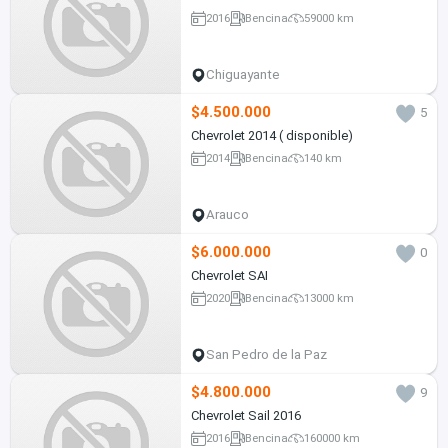
2016
Bencina
59000 km
Chiguayante
$4.500.000
5
Chevrolet 2014 ( disponible)
2014
Bencina
140 km
Arauco
$6.000.000
0
Chevrolet SAI
2020
Bencina
13000 km
San Pedro de la Paz
$4.800.000
9
Chevrolet Sail 2016
2016
Bencina
160000 km