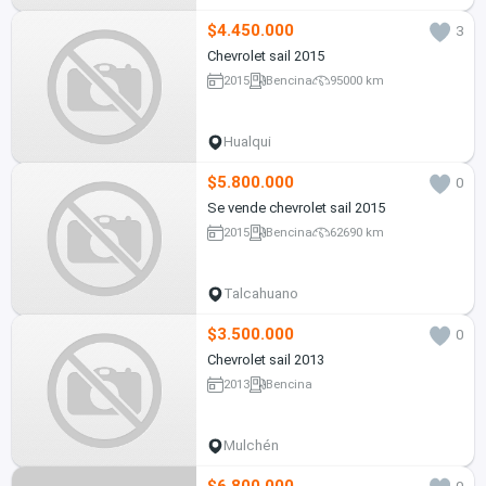
$4.450.000
3
Chevrolet sail 2015
2015
Bencina
95000 km
Hualqui
$5.800.000
0
Se vende chevrolet sail 2015
2015
Bencina
62690 km
Talcahuano
$3.500.000
0
Chevrolet sail 2013
2013
Bencina
Mulchén