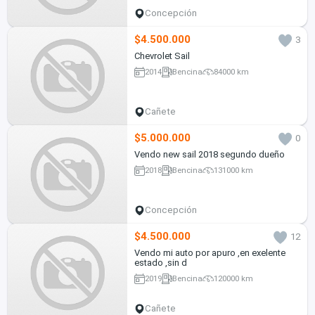
Concepción
$4.500.000
3
Chevrolet Sail
2014
Bencina
84000 km
Cañete
$5.000.000
0
Vendo new sail 2018 segundo dueño
2018
Bencina
131000 km
Concepción
$4.500.000
12
Vendo mi auto por apuro ,en exelente
estado ,sin d
2019
Bencina
120000 km
Cañete