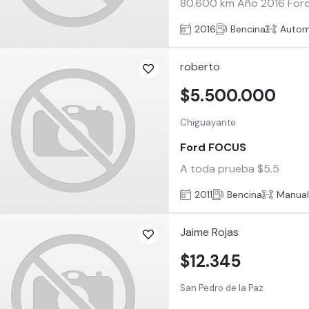
80.600 km Año 2016 Ford 
2016
Bencina
Autom
roberto
$5.500.000
Chiguayante
Ford FOCUS
A toda prueba $5.5
2011
Bencina
Manua
Jaime Rojas
$12.345
San Pedro de la Paz