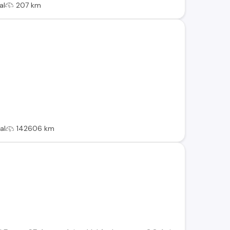
al
207 km
al
142606 km