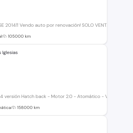
E 2014‼️ Vendo auto por renovación! SOLO VENTA, NO SE PERMU
l
105000 km
 Iglesias
versión Hatch back - Motor 2.0 - Atomático - Versión semi fu
ática
158000 km