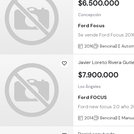
$6.500.000
Concepción
Ford Focus
Se vende Ford Focus 2016,
2016
Bencina
Autom
Javier Loreto Rivera Guti
$7.900.000
Los Ángeles
Ford FOCUS
Ford new focus 2.0 año 20
2014
Bencina
Manua