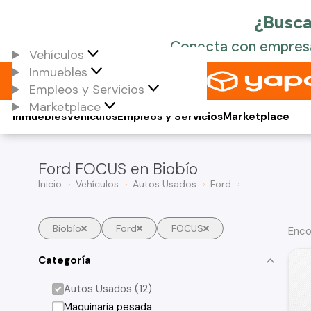
Vehículos
Inmuebles
Empleos y Servicios
Marketplace
Inmuebles
Vehículos
Empleos y Servicios
Marketplace
Ford FOCUS en Biobío
Inicio
Vehículos
Autos Usados
Ford
Biobío
Ford
FOCUS
Enco
Categoría
Autos Usados (12)
Maquinaria pesada