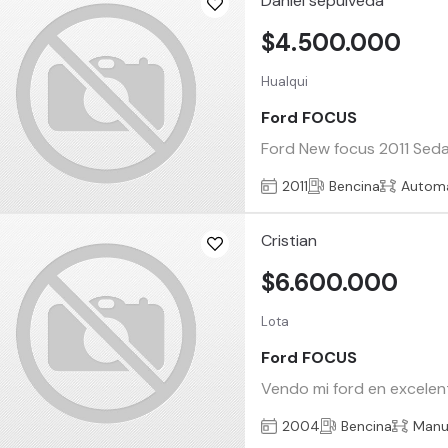
Daniel sepulveda
$4.500.000
Hualqui
Ford FOCUS
Ford New focus 2011 Seda
2011
Bencina
Automá
Cristian
$6.600.000
Lota
Ford FOCUS
Vendo mi ford en excelen
2004
Bencina
Manu