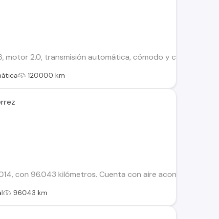
 motor 2.0, transmisión automática, cómodo y confiable para u
ática
120000 km
errez
14, con 96.043 kilómetros. Cuenta con aire acondicionado, co
l
96043 km