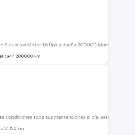
n 5 puertas Motor 1.6 Única dueña 200000 kilometros Óptimas 
tica
200000 km
te condiciones toda sus mantenciones al día, esta joya ,res
al
120 km