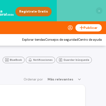
×
Publicar
Explorar tiendas
Consejos de seguridad
Centro de ayuda
BlueBook
Notificaciones
Guardar búsqueda
Ordenar por
Más relevantes