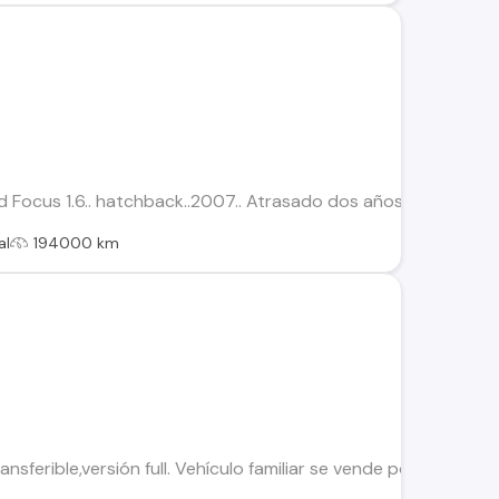
d Focus 1.6.. hatchback..2007.. Atrasado dos años.. En estado 
al
194000 km
ransferible,versión full. Vehículo familiar se vende por renova