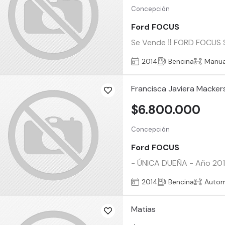
Concepción
Ford FOCUS
Se Vende ‼️ FORD FOCUS S
2014
Bencina
Manua
Francisca Javiera Mackers
$6.800.000
Concepción
Ford FOCUS
- ÚNICA DUEÑA - Año 2014 
2014
Bencina
Autom
Matias