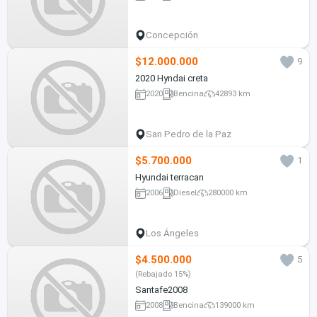
Concepción
$12.000.000
9
2020 Hyndai creta
2020
Bencina
42893 km
San Pedro de la Paz
$5.700.000
1
Hyundai terracan
2006
Diesel
280000 km
Los Ángeles
$4.500.000
5
(Rebajado 15%)
Santafe2008
2008
Bencina
139000 km