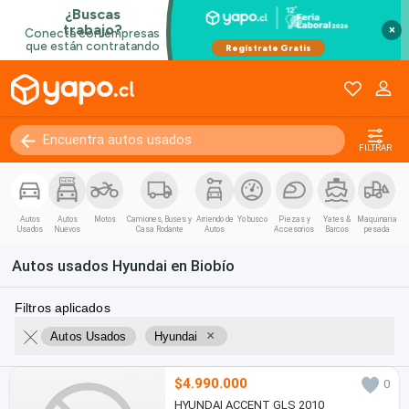
×
FILTRAR
Autos
Autos
Motos
Camiones, Buses y
Arriendo de
Yo busco
Piezas y
Yates &
Maquinaria
Usados
Nuevos
Casa Rodante
Autos
Accesorios
Barcos
pesada
Autos usados Hyundai en Biobío
Filtros aplicados
×
Autos Usados
Hyundai
$4.990.000
0
HYUNDAI ACCENT GLS 2010