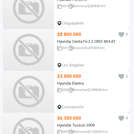
2014
Bencina
83428 km
Chiguayante
$8.800.000
0
Hyundai Santa Fe 2.2 CRDI 4X4 AT
2011
Diesel
201000 km
Los Ángeles
$3.000.000
2
Hyundai Elantra
2006
Bencina
290000 km
Concepción
$6.300.000
4
Hyundai Tucson 2009
2009
Bencina
150000 km