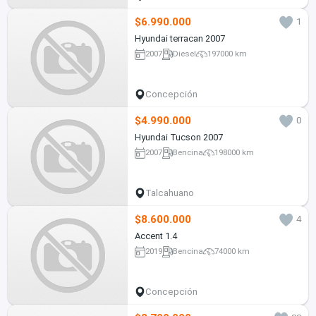
$6.990.000
1
Hyundai terracan 2007
2007
Diesel
197000 km
Concepción
$4.990.000
0
Hyundai Tucson 2007
2007
Bencina
198000 km
Talcahuano
$8.600.000
4
Accent 1.4
2019
Bencina
74000 km
Concepción