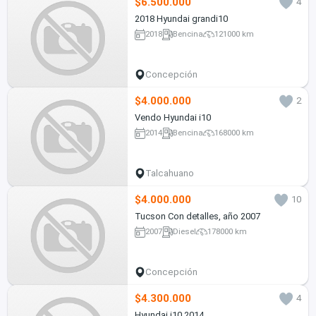
$6.500.000
4
2018 Hyundai grandi10
2018
Bencina
121000 km
Concepción
$4.000.000
2
Vendo Hyundai i10
2014
Bencina
168000 km
Talcahuano
$4.000.000
10
Tucson Con detalles, año 2007
2007
Diesel
178000 km
Concepción
$4.300.000
4
Hyundai i10 2014