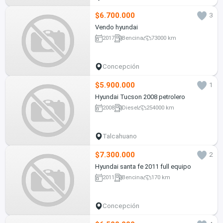
$6.700.000
3
Vendo hyundai
2017
Bencina
73000 km
Concepción
$5.900.000
1
Hyundai Tucson 2008 petrolero
2008
Diesel
254000 km
Talcahuano
$7.300.000
2
Hyundai santa fe 2011 full equipo
2011
Bencina
170 km
Concepción