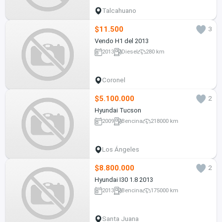
Talcahuano
$11.500
3
Vendo H1 del 2013
2013
Diesel
280 km
Coronel
$5.100.000
2
Hyundai Tucson
2009
Bencina
218000 km
Los Ángeles
$8.800.000
2
Hyundai I30 1.8 2013
2013
Bencina
175000 km
Santa Juana