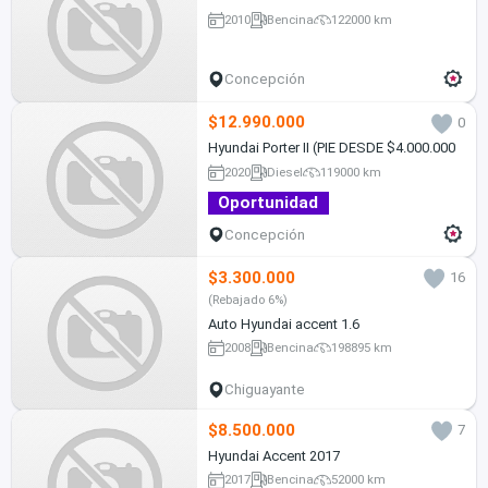
2010
Bencina
122000 km
Concepción
$12.990.000
0
Hyundai Porter II (PIE DESDE $4.000.000
2020
Diesel
119000 km
Oportunidad
Concepción
$3.300.000
16
(Rebajado 6%)
Auto Hyundai accent 1.6
2008
Bencina
198895 km
Chiguayante
$8.500.000
7
Hyundai Accent 2017
2017
Bencina
52000 km