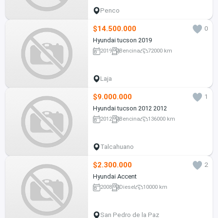
Penco
$14.500.000
0
Hyundai tucson 2019
2019
Bencina
72000 km
Laja
$9.000.000
1
Hyundai tucson 2012 2012
2012
Bencina
136000 km
Talcahuano
$2.300.000
2
Hyundai Accent
2008
Diesel
10000 km
San Pedro de la Paz