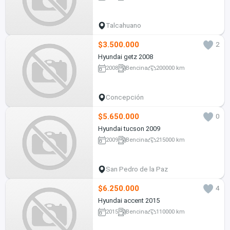
Talcahuano
$3.500.000
2
Hyundai getz 2008
2008
Bencina
200000 km
Concepción
$5.650.000
0
Hyundai tucson 2009
2009
Bencina
215000 km
San Pedro de la Paz
$6.250.000
4
Hyundai accent 2015
2015
Bencina
110000 km