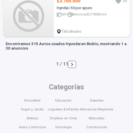
$3.700.000
33
Hyndai i10 por apuro
2014
Bencina
170000 km
Talcahuano
Encontramos 315 Autos usados Hyundai en Biobío, mostrando 1 a
30 anuncios
1 / 11
Categorías
Inmuebles
Educación
Deportes
Hogar y Jardín
Juguetes & Infantes
Mercancía Mayorista
Belleza
Empleos en Chile
Mascotas
Autos y Vehículos
Tecnología
Construcción