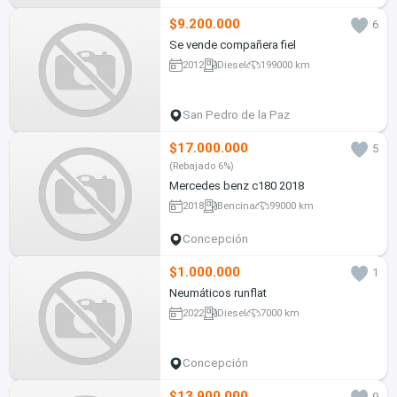
$9.200.000
6
Se vende compañera fiel
2012
Diesel
199000 km
San Pedro de la Paz
$17.000.000
5
(Rebajado 6%)
Mercedes benz c180 2018
2018
Bencina
99000 km
Concepción
$1.000.000
1
Neumáticos runflat
2022
Diesel
7000 km
Concepción
$13.900.000
9