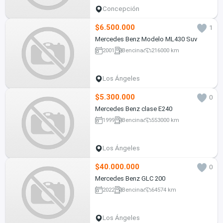
Concepción
$6.500.000
1
Mercedes Benz Modelo ML430 Suv
2001
Bencina
216000 km
Los Ángeles
$5.300.000
0
Mercedes Benz clase E240
1999
Bencina
553000 km
Los Ángeles
$40.000.000
0
Mercedes Benz GLC 200
2022
Bencina
64574 km
Los Ángeles