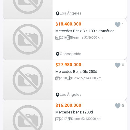
Los Ángeles
$18.400.000
1
Mercedes Benz Cla 180 automático
2016
Bencina
56000 km
Concepción
$27.980.000
0
Mercedes Benz Glc 250d
2018
Diesel
143000 km
Los Ángeles
$16.200.000
5
Mercedes benz a200d
2017
Diesel
130000 km