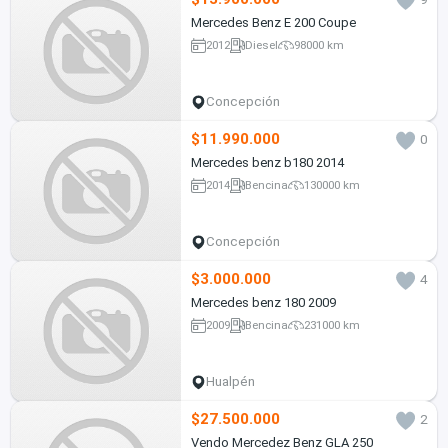
Mercedes Benz E 200 Coupe
2012
Diesel
98000 km
Concepción
$11.990.000
0
Mercedes benz b180 2014
2014
Bencina
130000 km
Concepción
$3.000.000
4
Mercedes benz 180 2009
2009
Bencina
231000 km
Hualpén
$27.500.000
2
Vendo Mercedez Benz GLA 250