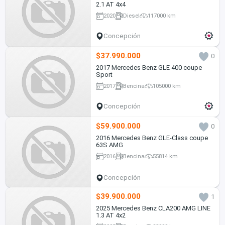
2.1 AT 4x4
2020
Diesel
117000 km
Concepción
$37.990.000
0
2017 Mercedes Benz GLE 400 coupe
Sport
2017
Bencina
105000 km
Concepción
$59.900.000
0
2016 Mercedes Benz GLE-Class coupe
63S AMG
2016
Bencina
55814 km
Concepción
$39.900.000
1
2025 Mercedes Benz CLA200 AMG LINE
1.3 AT 4x2