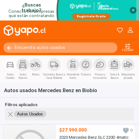
×
FILTRAR
Autos
Autos
Motos
Camiones, Buses y
Arriendo de
Yo busco
Piezas y
Yates &
Maquinaria
Usados
Nuevos
Casa Rodante
Autos
Accesorios
Barcos
pesada
Autos usados Mercedes Benz en Biobío
Filtros aplicados
Autos Usados
$27.990.000
0
2020 Mercedes Benz GLC 220D 4matic