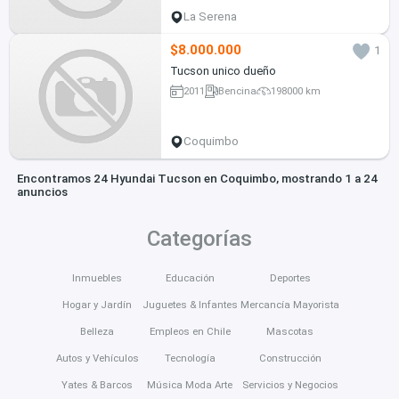
La Serena
$8.000.000
1
Tucson unico dueño
2011
Bencina
198000 km
Coquimbo
Encontramos 24 Hyundai Tucson en Coquimbo, mostrando 1 a 24
anuncios
Categorías
Inmuebles
Educación
Deportes
Hogar y Jardín
Juguetes & Infantes
Mercancía Mayorista
Belleza
Empleos en Chile
Mascotas
Autos y Vehículos
Tecnología
Construcción
Yates & Barcos
Música Moda Arte
Servicios y Negocios