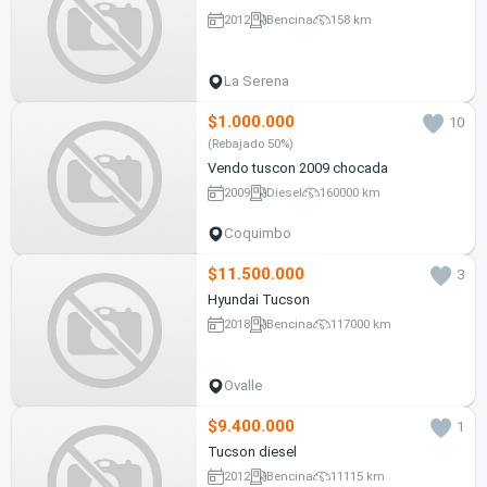
2012
Bencina
158 km
La Serena
$1.000.000
10
(Rebajado 50%)
Vendo tuscon 2009 chocada
2009
Diesel
160000 km
Coquimbo
$11.500.000
3
Hyundai Tucson
2018
Bencina
117000 km
Ovalle
$9.400.000
1
Tucson diesel
2012
Bencina
11115 km