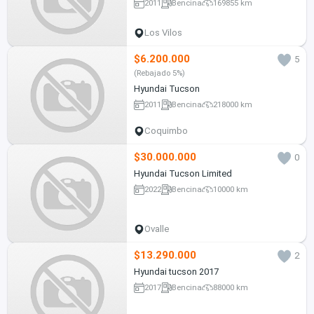
2011
Bencina
169855 km
Los Vilos
$6.200.000
5
(Rebajado 5%)
Hyundai Tucson
2011
Bencina
218000 km
Coquimbo
$30.000.000
0
Hyundai Tucson Limited
2022
Bencina
10000 km
Ovalle
$13.290.000
2
Hyundai tucson 2017
2017
Bencina
88000 km