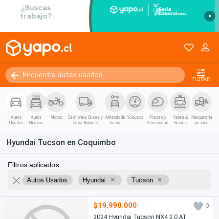
×
FILTRAR
Autos
Autos
Motos
Camiones, Buses y
Arriendo de
Yo busco
Piezas y
Yates &
Maquinaria
Usados
Nuevos
Casa Rodante
Autos
Accesorios
Barcos
pesada
Hyundai Tucson en Coquimbo
Filtros aplicados
×
×
Autos Usados
Hyundai
Tucson
$19.990.000
0
2024 Hyundai Tucson NX4 2.0 AT