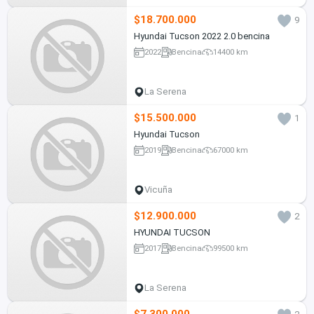
$18.700.000
9
Hyundai Tucson 2022 2.0 bencina
2022
Bencina
14400 km
La Serena
$15.500.000
1
Hyundai Tucson
2019
Bencina
67000 km
Vicuña
$12.900.000
2
HYUNDAI TUCSON
2017
Bencina
99500 km
La Serena