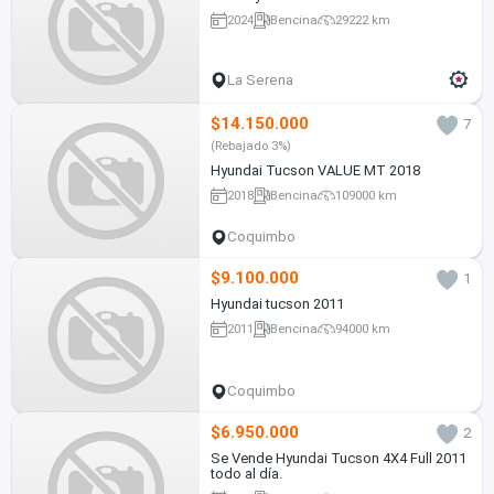
2024
Bencina
29222 km
La Serena
$14.150.000
7
(Rebajado 3%)
Hyundai Tucson VALUE MT 2018
2018
Bencina
109000 km
Coquimbo
$9.100.000
1
Hyundai tucson 2011
2011
Bencina
94000 km
Coquimbo
$6.950.000
2
Se Vende Hyundai Tucson 4X4 Full 2011
todo al día.