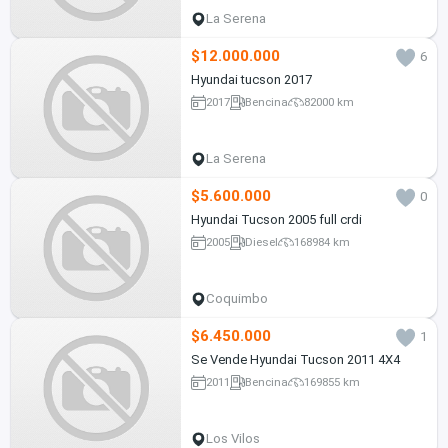
La Serena
$12.000.000
6
Hyundai tucson 2017
2017
Bencina
82000 km
La Serena
$5.600.000
0
Hyundai Tucson 2005 full crdi
2005
Diesel
168984 km
Coquimbo
$6.450.000
1
Se Vende Hyundai Tucson 2011 4X4
2011
Bencina
169855 km
Los Vilos