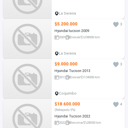
La Serena
$5.200.000
3
Hyundai tucson 2009
2009
Diesel
238000 km
La Serena
$9.000.000
3
Hyundai Tucson 2013
2013
Diesel
134000 km
Coquimbo
$18.600.000
4
(Rebajado 5%)
Hyundai Tucson 2022
2022
Bencina
28500 km