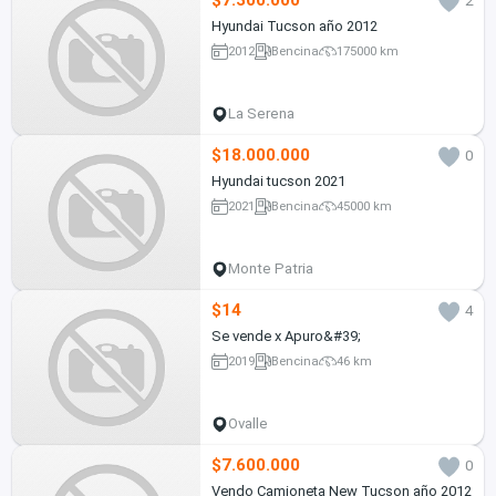
$7.300.000
2
Hyundai Tucson año 2012
2012
Bencina
175000 km
La Serena
$18.000.000
0
Hyundai tucson 2021
2021
Bencina
45000 km
Monte Patria
$14
4
Se vende x Apuro&#39;
2019
Bencina
46 km
Ovalle
$7.600.000
0
Vendo Camioneta New Tucson año 2012