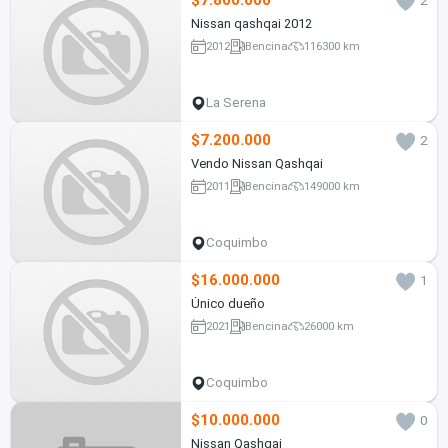
$7.800.000
2
Nissan qashqai 2012
2012
Bencina
116300 km
La Serena
$7.200.000
2
Vendo Nissan Qashqai
2011
Bencina
149000 km
Coquimbo
$16.000.000
1
Único dueño
2021
Bencina
26000 km
Coquimbo
$10.000.000
0
Nissan Qashqai