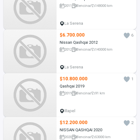
2011
Bencina
148000 km
La Serena
$6.700.000
6
Nissan Qashqai 2012
2012
Bencina
140000 km
La Serena
$10.800.000
1
Qashqai 2019
2019
Bencina
91 km
Illapel
$12.200.000
2
NISSAN QASHQAI 2020
2020
Bencina
53000 km