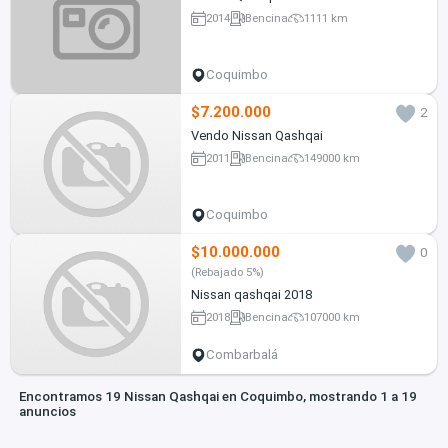
2014
Bencina
1111 km
Coquimbo
$7.200.000
2
Vendo Nissan Qashqai
2011
Bencina
149000 km
Coquimbo
$10.000.000
0
(Rebajado 5%)
Nissan qashqai 2018
2018
Bencina
107000 km
Combarbalá
Encontramos 19 Nissan Qashqai en Coquimbo, mostrando 1 a 19
anuncios