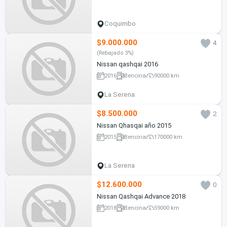
Coquimbo
$9.000.000
4
(Rebajado 3%)
Nissan qashqai 2016
2016
Bencina
90000 km
La Serena
$8.500.000
2
Nissan Qhasqai año 2015
2015
Bencina
170000 km
La Serena
$12.600.000
0
Nissan Qashqai Advance 2018
2018
Bencina
59000 km