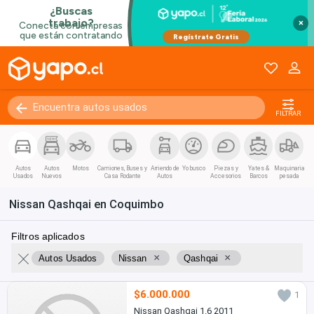
×
FILTRAR
Autos
Autos
Motos
Camiones, Buses y
Arriendo de
Yo busco
Piezas y
Yates &
Maquinaria
Usados
Nuevos
Casa Rodante
Autos
Accesorios
Barcos
pesada
Nissan Qashqai en Coquimbo
Filtros aplicados
×
×
Autos Usados
Nissan
Qashqai
$6.000.000
1
Nissan Qashqai 1.6 2011