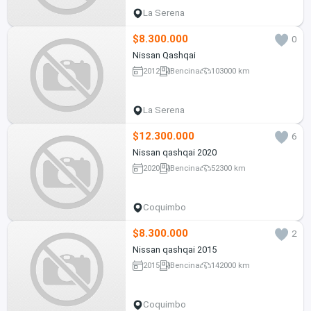
La Serena
$8.300.000
0
Nissan Qashqai
2012
Bencina
103000 km
La Serena
$12.300.000
6
Nissan qashqai 2020
2020
Bencina
52300 km
Coquimbo
$8.300.000
2
Nissan qashqai 2015
2015
Bencina
142000 km
Coquimbo