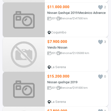
$11.000.000
2
Nissan Qashqai 2019 Mecánico Advance
2019
Bencina
47500 km
Coquimbo
$7.900.000
3
Vendo Nissan
2013
Bencina
105000 km
La Serena
$15.200.000
0
Nissan qashqai 2019
2019
Bencina
91000 km
La Serena