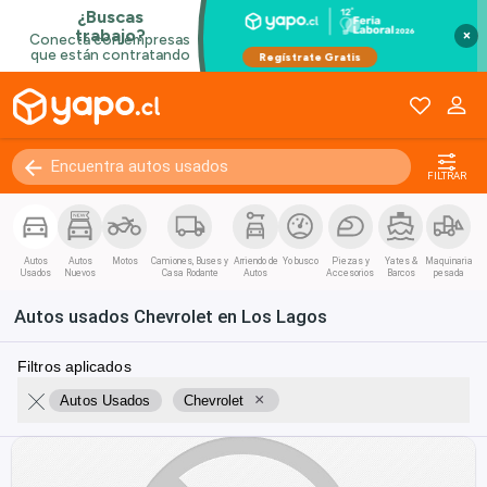
×
FILTRAR
Autos
Autos
Motos
Camiones, Buses y
Arriendo de
Yo busco
Piezas y
Yates &
Maquinaria
Usados
Nuevos
Casa Rodante
Autos
Accesorios
Barcos
pesada
Autos usados Chevrolet en Los Lagos
Filtros aplicados
×
Autos Usados
Chevrolet