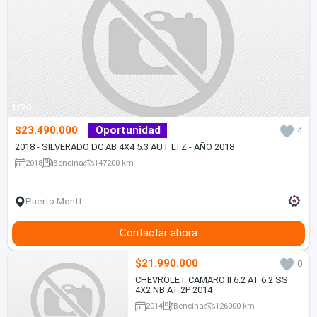
1/20
$23.490.000
Oportunidad
4
2018 - SILVERADO DC AB 4X4 5.3 AUT LTZ - AÑO 2018
2018
Bencina
147200 km
Puerto Montt
Contactar ahora
$21.990.000
0
CHEVROLET CAMARO II 6.2 AT 6.2 SS
4X2 NB AT 2P 2014
2014
Bencina
126000 km