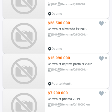
2021
Bencina
87000 km
Osorno
$28.500.000
1
Chevrolet silverado ltz 2019
2019
Bencina
80000 km
Osorno
$15.990.000
0
Chevrolet captiva premier 2022
2022
Bencina
51000 km
Puerto Montt
$7.200.000
1
Chevrolet prisma 2019
2019
Bencina
140000 km