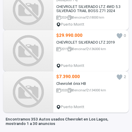
(Rebajado 7%)
CHEVROLET SILVERADO LTZ 4WD 5.3
SILVERADO TRAIL BOSS Z71 2024
2024
Bencina
18000 km
Puerto Montt
$29.990.000
0
CHEVROLET SILVERADO LTZ 2019
2019
Bencina
136000 km
Puerto Montt
$7.390.000
2
Chevrolet ónix HB
2020
Bencina
134000 km
Puerto Montt
Encontramos 353 Autos usados Chevrolet en Los Lagos,
mostrando 1 a 30 anuncios