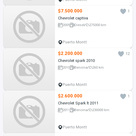
$7.500.000
1
Chevrolet captiva
2009
Diesel
275000 km
Puerto Montt
$2.200.000
12
Chevrolet spark 2010
2010
Bencina
260 km
Puerto Montt
$2.600.000
1
Chevrolet Spark lt 2011
2011
Bencina
230000 km
Puerto Montt