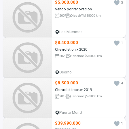
$5.000.000
3
Vendo por renovación
2007
Diesel
188000 km
Los Muermos
$8.400.000
1
Chevrolet onix 2020
2020
Bencina
46000 km
Osorno
$8.500.000
4
Chevrolet tracker 2019
2019
Bencina
93000 km
Puerto Montt
$39.990.000
1