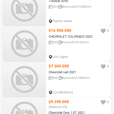
Tracker 2016
2016
Bencina
112000 km
Puerto Varas
$16.900.000
0
CHEVROLET COLORADO 2022
2022
Diesel
141700 km
Los Lagos
$7.300.000
0
Chevrolet sail 2021
2021
Bencina
74000 km
Los Muermos
$9.290.000
0
(Rebajado 2%)
Chevrolet Onix 1.0T 2021