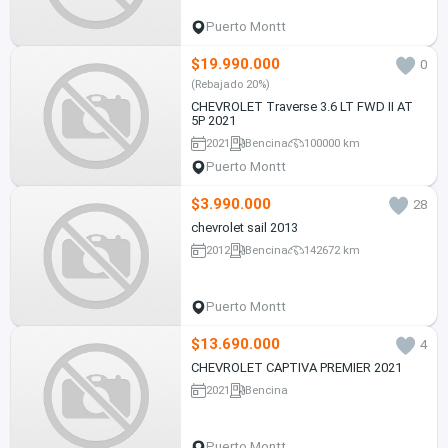
Puerto Montt
$19.990.000
0
(Rebajado 20%)
CHEVROLET Traverse 3.6 LT FWD II AT
5P 2021
2021
Bencina
100000 km
Puerto Montt
$3.990.000
28
chevrolet sail 2013
2012
Bencina
142672 km
Puerto Montt
$13.690.000
4
CHEVROLET CAPTIVA PREMIER 2021
2021
Bencina
Puerto Montt