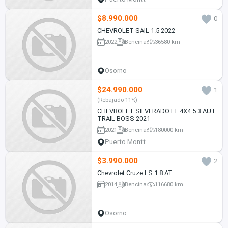
$8.990.000
0
CHEVROLET SAIL 1.5 2022
2022
Bencina
36580 km
Osorno
$24.990.000
1
(Rebajado 11%)
CHEVROLET SILVERADO LT 4X4 5.3 AUT
TRAIL BOSS 2021
2021
Bencina
180000 km
Puerto Montt
$3.990.000
2
Chevrolet Cruze LS 1.8 AT
2014
Bencina
116680 km
Osorno