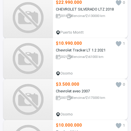
$22.990.000
0
CHEVROLET SILVERADO LTZ 2018
2018
Bencina
130000 km
Puerto Montt
$10.990.000
1
Chevrolet Tracker LT 1.2 2021
2021
Bencina
61000 km
Osorno
$3.500.000
0
Chevrolet aveo 2007
2007
Bencina
175000 km
Osorno
$10.000.000
1