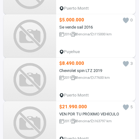
Puerto Montt
$5.000.000
0
Se vende sail 2016
2016
Bencina
115000 km
Puyehue
$8.490.000
3
Chevrolet spin LTZ 2019
2019
Bencina
77600 km
Puerto Montt
$21.990.000
5
VEN POR TU PRÓXIMO VEHÍCULO
2017
Bencina
163797 km
Puerto Montt