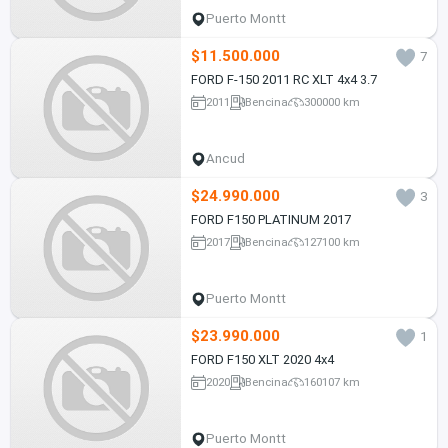
Puerto Montt
$11.500.000
7
FORD F-150 2011 RC XLT 4x4 3.7
2011
Bencina
300000 km
Ancud
$24.990.000
3
FORD F150 PLATINUM 2017
2017
Bencina
127100 km
Puerto Montt
$23.990.000
1
FORD F150 XLT 2020 4x4
2020
Bencina
160107 km
Puerto Montt