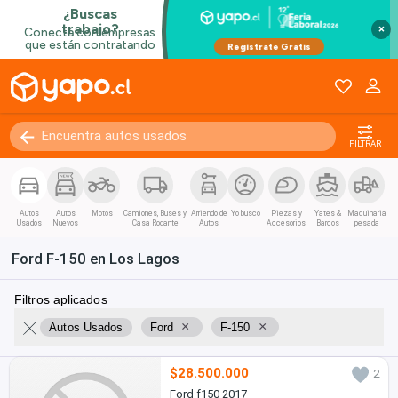
×
FILTRAR
Autos
Autos
Motos
Camiones, Buses y
Arriendo de
Yo busco
Piezas y
Yates &
Maquinaria
Usados
Nuevos
Casa Rodante
Autos
Accesorios
Barcos
pesada
Ford F-150 en Los Lagos
Filtros aplicados
×
×
Autos Usados
Ford
F-150
$28.500.000
2
Ford f150 2017