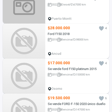
2022
Diesel
67000 km
Puerto Montt
$28.000.000
4
Ford f150 2018
2018
Bencina
98000 km
Ancud
$17.000.000
4
Se vende ford f150 platinum 2015
2015
Bencina
150000 km
Osorno
$19.500.000
6
Se vende FORD F-150 2020 único dueño
2020
Bencina
147000 km