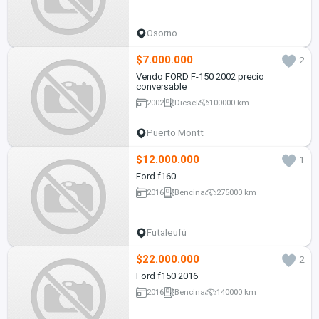
Osorno
$7.000.000
2
Vendo FORD F-150 2002 precio
conversable
2002
Diesel
100000 km
Puerto Montt
$12.000.000
1
Ford f160
2016
Bencina
275000 km
Futaleufú
$22.000.000
2
Ford f150 2016
2016
Bencina
140000 km