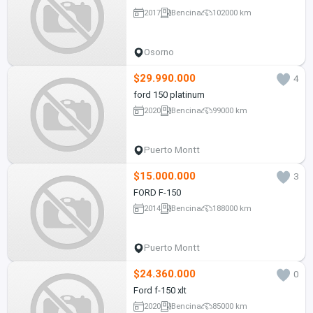
2017
Bencina
102000 km
Osorno
$29.990.000
4
ford 150 platinum
2020
Bencina
99000 km
Puerto Montt
$15.000.000
3
FORD F-150
2014
Bencina
188000 km
Puerto Montt
$24.360.000
0
Ford f-150 xlt
2020
Bencina
85000 km