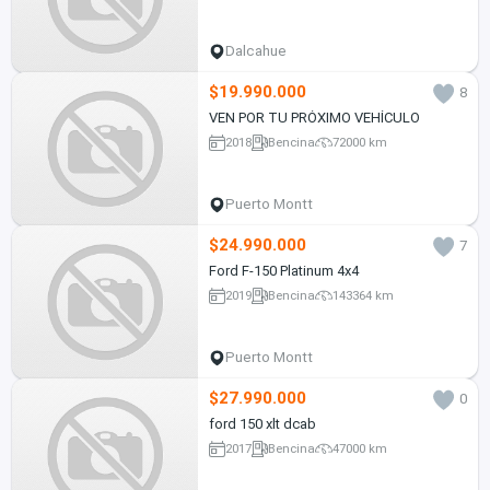
Dalcahue
$19.990.000
8
VEN POR TU PRÓXIMO VEHÍCULO
2018
Bencina
72000 km
Puerto Montt
$24.990.000
7
Ford F-150 Platinum 4x4
2019
Bencina
143364 km
Puerto Montt
$27.990.000
0
ford 150 xlt dcab
2017
Bencina
47000 km