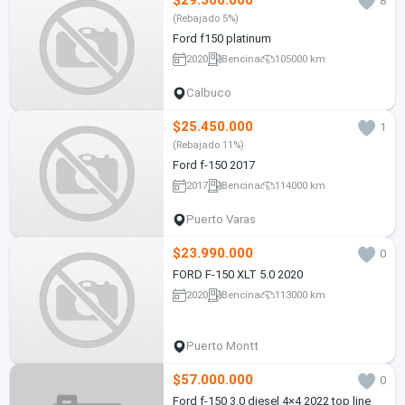
$29.500.000
8
(Rebajado 5%)
Ford f150 platinum
2020
Bencina
105000 km
Calbuco
$25.450.000
1
(Rebajado 11%)
Ford f-150 2017
2017
Bencina
114000 km
Puerto Varas
$23.990.000
0
FORD F-150 XLT 5.0 2020
2020
Bencina
113000 km
Puerto Montt
$57.000.000
0
Ford f-150 3.0 diesel 4×4 2022 top line