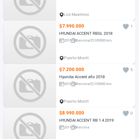
Los Muermos
$7.990.000
1
HYUNDAI ACCENT RBGL 2018
2018
Bencina
189000 km
Puerto Montt
$7.200.000
5
Hyundai Accent año 2018
2018
Bencina
109000 km
Puerto Montt
$8.990.000
0
HYUNDAI ACCENT RB 1.4 2019
2019
Bencina