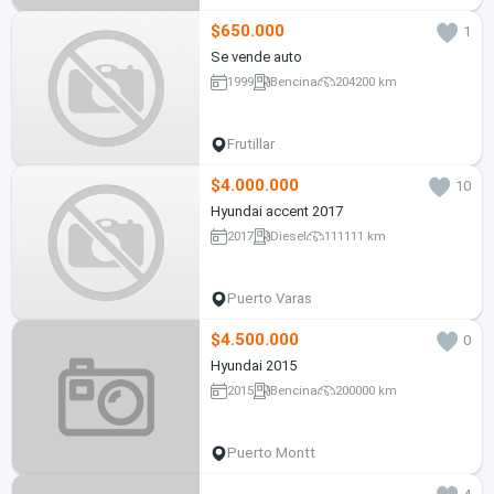
$650.000
1
Se vende auto
1999
Bencina
204200 km
Frutillar
$4.000.000
10
Hyundai accent 2017
2017
Diesel
111111 km
Puerto Varas
$4.500.000
0
Hyundai 2015
2015
Bencina
200000 km
Puerto Montt