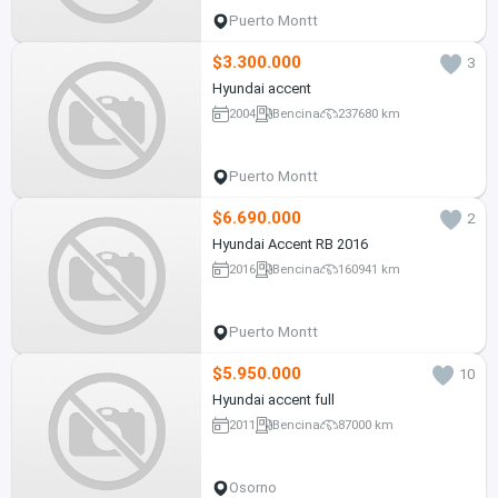
Puerto Montt
$3.300.000
3
Hyundai accent
2004
Bencina
237680 km
Puerto Montt
$6.690.000
2
Hyundai Accent RB 2016
2016
Bencina
160941 km
Puerto Montt
$5.950.000
10
Hyundai accent full
2011
Bencina
87000 km
Osorno