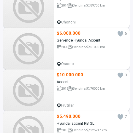
2014
Bencina
89700 km
Chonchi
$6.000.000
6
Se vende Hyundai Accent
2009
Bencina
51000 km
Osorno
$10.000.000
3
Accent
2019
Bencina
70000 km
Frutillar
$5.490.000
7
Hyundai accent RB GL
2013
Bencina
225217 km