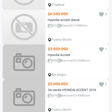
Puyehue
$6.500.000
3
Hyundai accent diesel
2012
Diesel
119000 km
Puerto Montt
$3.800.000
1
Hyundai Accent
2006
Bencina
125000 km
Río Negro
$5.000.000
5
Se vende HYUNDAI ACCENT 2016
2016
Bencina
143000 km
Puerto Montt