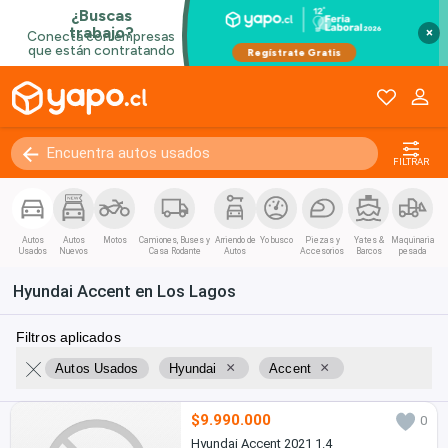
×
FILTRAR
Autos
Autos
Motos
Camiones, Buses y
Arriendo de
Yo busco
Piezas y
Yates &
Maquinaria
Usados
Nuevos
Casa Rodante
Autos
Accesorios
Barcos
pesada
Hyundai Accent en Los Lagos
Filtros aplicados
×
×
Autos Usados
Hyundai
Accent
$9.990.000
0
Hyundai Accent 2021 1.4