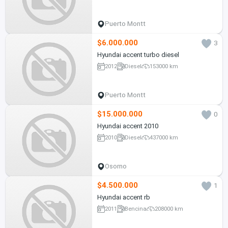
Puerto Montt
$6.000.000
3
Hyundai accent turbo diesel
2012
Diesel
153000 km
Puerto Montt
$15.000.000
0
Hyundai accent 2010
2010
Diesel
437000 km
Osorno
$4.500.000
1
Hyundai accent rb
2011
Bencina
208000 km