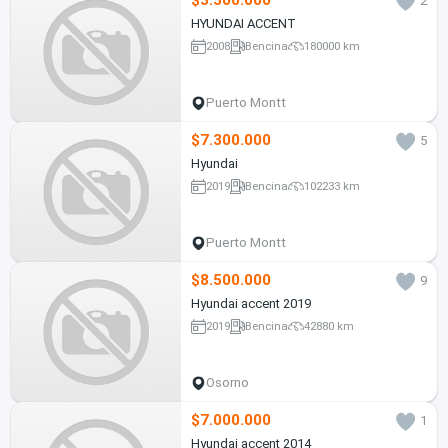
$3.500.000
2
HYUNDAI ACCENT
2008
Bencina
180000 km
Puerto Montt
$7.300.000
5
Hyundai
2019
Bencina
102233 km
Puerto Montt
$8.500.000
9
Hyundai accent 2019
2019
Bencina
42880 km
Osorno
$7.000.000
1
Hyundai accent 2014