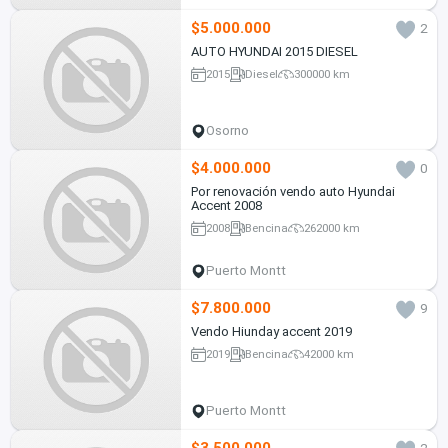
$5.000.000
2
AUTO HYUNDAI 2015 DIESEL
2015
Diesel
300000 km
Osorno
$4.000.000
0
Por renovación vendo auto Hyundai
Accent 2008
2008
Bencina
262000 km
Puerto Montt
$7.800.000
9
Vendo Hiunday accent 2019
2019
Bencina
42000 km
Puerto Montt