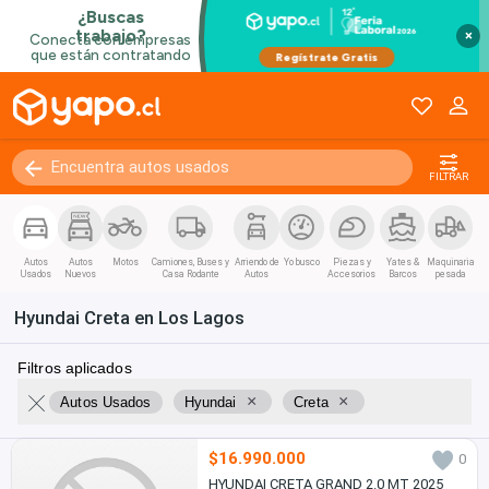
×
FILTRAR
Autos
Autos
Motos
Camiones, Buses y
Arriendo de
Yo busco
Piezas y
Yates &
Maquinaria
Usados
Nuevos
Casa Rodante
Autos
Accesorios
Barcos
pesada
Hyundai Creta en Los Lagos
Filtros aplicados
×
×
Autos Usados
Hyundai
Creta
$16.990.000
0
HYUNDAI CRETA GRAND 2.0 MT 2025