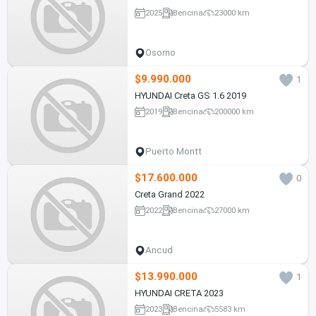
2025
Bencina
23000 km
Osorno
$9.990.000
1
HYUNDAI Creta GS 1.6 2019
2019
Bencina
200000 km
Puerto Montt
$17.600.000
0
Creta Grand 2022
2022
Bencina
27000 km
Ancud
$13.990.000
1
HYUNDAI CRETA 2023
2023
Bencina
5583 km