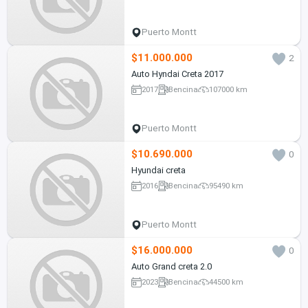
Puerto Montt
$11.000.000
2
Auto Hyndai Creta 2017
2017
Bencina
107000 km
Puerto Montt
$10.690.000
0
Hyundai creta
2016
Bencina
95490 km
Puerto Montt
$16.000.000
0
Auto Grand creta 2.0
2023
Bencina
44500 km