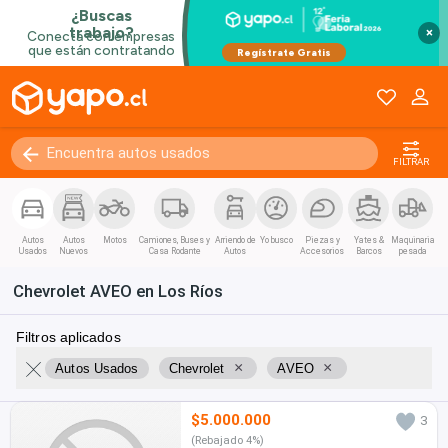
×
FILTRAR
Autos
Autos
Motos
Camiones, Buses y
Arriendo de
Yo busco
Piezas y
Yates &
Maquinaria
Usados
Nuevos
Casa Rodante
Autos
Accesorios
Barcos
pesada
Chevrolet AVEO en Los Ríos
Filtros aplicados
×
×
Autos Usados
Chevrolet
AVEO
$5.000.000
3
(Rebajado 4%)