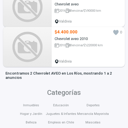
Chevrolet aveo
2016
Bencina
90000 km
Valdivia
$4.400.000
0
Chevrolet aveo 2010
2010
Bencina
220000 km
Valdivia
Encontramos 2 Chevrolet AVEO en Los Ríos, mostrando 1 a 2
anuncios
Categorías
Inmuebles
Educación
Deportes
Hogar y Jardín
Juguetes & Infantes
Mercancía Mayorista
Belleza
Empleos en Chile
Mascotas