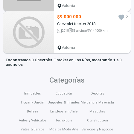
Valdivia
$9.000.000
2
Chevrolet tracker 2018
2018
Bencina
144000 km
Valdivia
Encontramos 8 Chevrolet Tracker en Los Ríos, mostrando 1 a 8
anuncios
Categorías
Inmuebles
Educación
Deportes
Hogar y Jardín
Juguetes & Infantes
Mercancía Mayorista
Belleza
Empleos en Chile
Mascotas
Autos y Vehículos
Tecnología
Construcción
Yates & Barcos
Música Moda Arte
Servicios y Negocios