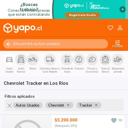
×
FILTRAR
Autos
Autos
Motos
Camiones, Buses y
Arriendo de
Yo busco
Piezas y
Yates &
Maquinaria
Usados
Nuevos
Casa Rodante
Autos
Accesorios
Barcos
pesada
Chevrolet Tracker en Los Ríos
Filtros aplicados
×
×
Autos Usados
Chevrolet
Tracker
$5.200.000
10
(Rebajado 25%)