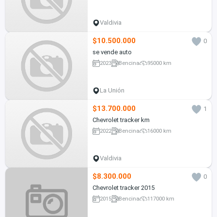
Valdivia
$10.500.000
0
se vende auto
2023
Bencina
95000 km
La Unión
$13.700.000
1
Chevrolet tracker km
2022
Bencina
16000 km
Valdivia
$8.300.000
0
Chevrolet tracker 2015
2015
Bencina
117000 km