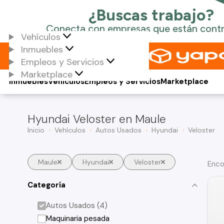
Vehículos
Inmuebles
Empleos y Servicios
Marketplace
Inmuebles
Vehículos
Empleos y Servicios
Marketplace
Hyundai Veloster en Maule
Inicio
Vehículos
Autos Usados
Hyundai
Veloster
Maule
Hyundai
Veloster
Enco
Categoría
Autos Usados (4)
Maquinaria pesada