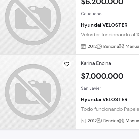
$6.200.000
Cauquenes
Hyundai VELOSTER
Veloster funcionando al 1
2012
Bencina
Manua
Karina Encina
$7.000.000
San Javier
Hyundai VELOSTER
Todo funcionando Papeles
2012
Bencina
Manua