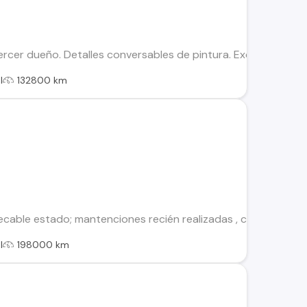
tercer dueño. Detalles conversables de pintura. Excelente es
l
132800 km
ecable estado; mantenciones recién realizadas , caja 6ta; moto
l
198000 km