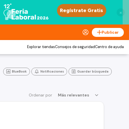
×
Publicar
Explorar tiendas
Consejos de seguridad
Centro de ayuda
BlueBook
Notificaciones
Guardar búsqueda
Ordenar por
Más relevantes