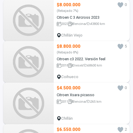
$8.000.000
0
(Rebajado 7%)
Citroen C 3 Aircross 2023
2023
Bencina
43800 km
Chillán Viejo
$8.800.000
5
(Rebajado 8%)
Citroen c3 2022. Versión feel
2018
Diesel
68600 km
Coihueco
$4.500.000
0
Citroen Xsara picasso
2011
Bencina
265 km
Chillán
$6.550.000
2