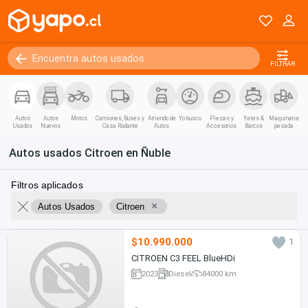
FILTRAR
Autos
Autos
Motos
Camiones, Buses y
Arriendo de
Yo busco
Piezas y
Yates &
Maquinaria
Usados
Nuevos
Casa Rodante
Autos
Accesorios
Barcos
pesada
Autos usados Citroen en Ñuble
Filtros aplicados
×
Autos Usados
Citroen
$10.990.000
1
CITROEN C3 FEEL BlueHDi
2023
Diesel
84000 km