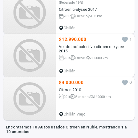
(Rebajado 19%)
Citroen c-elysee 2017
2017
Diesel
168 km
Chillán
$12.990.000
1
Vendo taxi colectivo citroen c-elysee
2015
2015
Diesel
300000 km
Chillán
$4.000.000
0
Citroen 2010
2010
Bencina
149000 km
Chillán Viejo
Encontramos 10 Autos usados Citroen en Ñuble, mostrando 1 a
10 anuncios