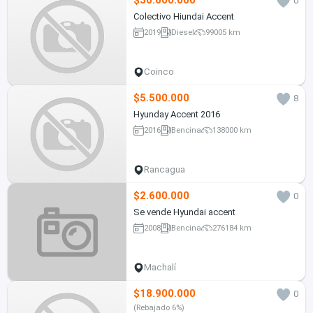
$30.000.000
0
Colectivo Hiundai Accent
2019
Diesel
99005 km
Coinco
$5.500.000
8
Hyunday Accent 2016
2016
Bencina
138000 km
Rancagua
$2.600.000
0
Se vende Hyundai accent
2008
Bencina
276184 km
Machalí
$18.900.000
0
(Rebajado 6%)