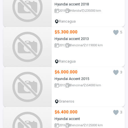
Hyundai accent 2018
2018
Híbrido
235000 km
Rancagua
$5.300.000
5
Hyundai accent 2013
2013
Bencina
119000 km
Rancagua
$6.000.000
3
Hyundai Accent 2015
2015
Bencina
54000 km
Graneros
$6.400.000
3
Hyundai accent
2016
Bencina
125000 km