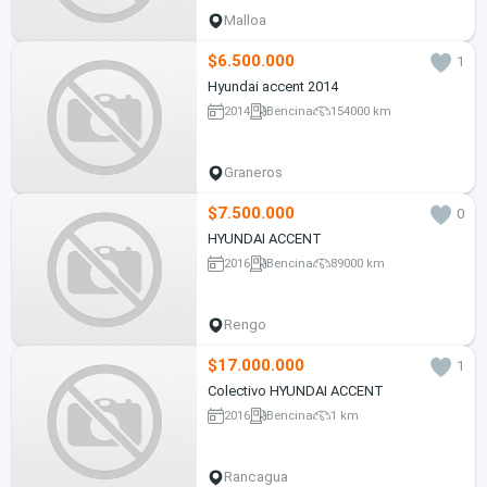
Malloa
$6.500.000
1
Hyundai accent 2014
2014
Bencina
154000 km
Graneros
$7.500.000
0
HYUNDAI ACCENT
2016
Bencina
89000 km
Rengo
$17.000.000
1
Colectivo HYUNDAI ACCENT
2016
Bencina
1 km
Rancagua