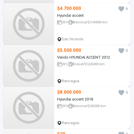
$4.700.000
6
Hyundai accent
2014
Bencina
140000 km
San Vicente
$5.500.000
0
Vendo HYUNDAI ACCENT 2012
2012
Diesel
226000 km
Rancagua
$8.000.000
0
Hyundai accent 2018
2018
Bencina
85000 km
Rancagua