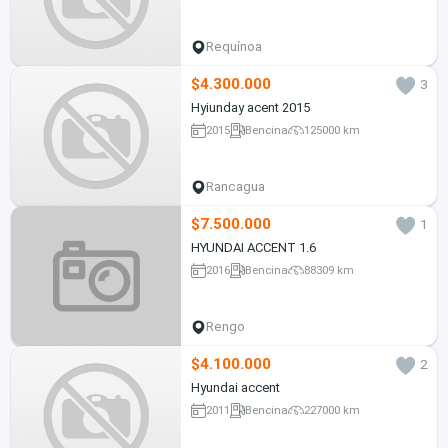
Requínoa
$4.300.000
3
Hyiunday acent 2015
2015
Bencina
125000 km
Rancagua
$7.500.000
1
HYUNDAI ACCENT 1.6
2016
Bencina
88309 km
Rengo
$4.100.000
2
Hyundai accent
2011
Bencina
227000 km