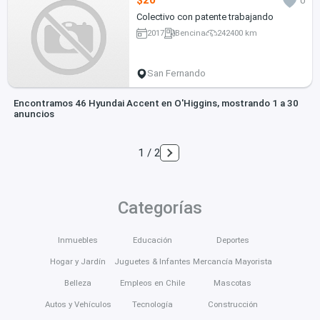
$20
0
Colectivo con patente trabajando
2017
Bencina
242400 km
San Fernando
Encontramos 46 Hyundai Accent en O'Higgins, mostrando 1 a 30
anuncios
1 / 2
Categorías
Inmuebles
Educación
Deportes
Hogar y Jardín
Juguetes & Infantes
Mercancía Mayorista
Belleza
Empleos en Chile
Mascotas
Autos y Vehículos
Tecnología
Construcción