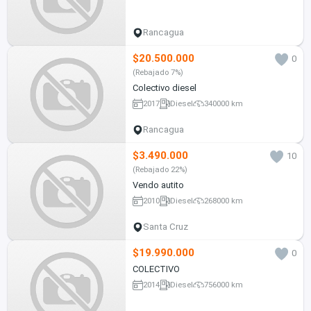
Rancagua
$20.500.000
0
(Rebajado 7%)
Colectivo diesel
2017
Diesel
340000 km
Rancagua
$3.490.000
10
(Rebajado 22%)
Vendo autito
2010
Diesel
268000 km
Santa Cruz
$19.990.000
0
COLECTIVO
2014
Diesel
756000 km