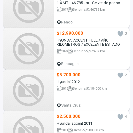
1.4 MT - 46.785 km - Se vende por no
uso
2017
Bencina
46785 km
Rengo
$12.990.000
0
HYUNDAI ACCENT FULL / AÑO
KILOMETROS / EXCELENTE ESTADO
2024
Bencina
62437 km
Rancagua
$5.700.000
2
Hyundai 2012
2012
Bencina
184000 km
Santa Cruz
$2.500.000
4
Hyundai accent 2011
2011
Diesel
580000 km