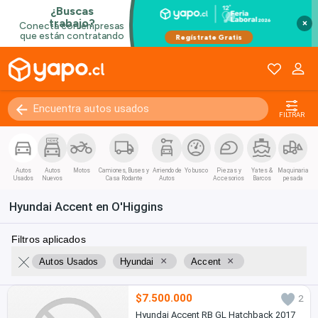
×
FILTRAR
Autos
Autos
Motos
Camiones, Buses y
Arriendo de
Yo busco
Piezas y
Yates &
Maquinaria
Usados
Nuevos
Casa Rodante
Autos
Accesorios
Barcos
pesada
Hyundai Accent en O'Higgins
Filtros aplicados
×
×
Autos Usados
Hyundai
Accent
$7.500.000
2
Hyundai Accent RB GL Hatchback 2017