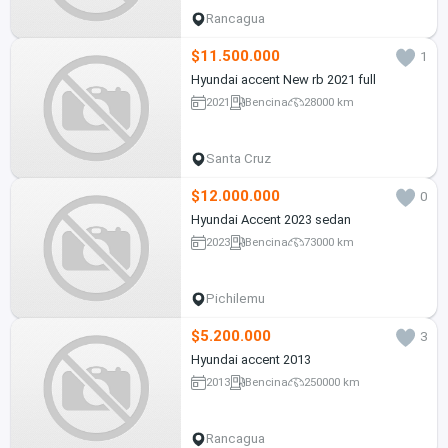
Rancagua
$11.500.000
1
Hyundai accent New rb 2021 full
2021
Bencina
28000 km
Santa Cruz
$12.000.000
0
Hyundai Accent 2023 sedan
2023
Bencina
73000 km
Pichilemu
$5.200.000
3
Hyundai accent 2013
2013
Bencina
250000 km
Rancagua