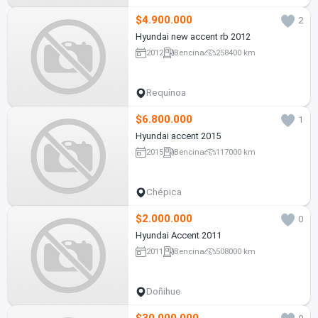
$4.900.000
2
Hyundai new accent rb 2012
2012
Bencina
258400 km
Requínoa
$6.800.000
1
Hyundai accent 2015
2015
Bencina
117000 km
Chépica
$2.000.000
0
Hyundai Accent 2011
2011
Bencina
508000 km
Doñihue