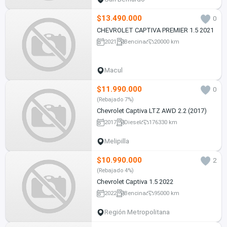
$13.490.000
0
CHEVROLET CAPTIVA PREMIER 1.5 2021
2021
Bencina
20000 km
Macul
$11.990.000
0
(Rebajado 7%)
Chevrolet Captiva LTZ AWD 2.2 (2017)
2017
Diesel
176330 km
Melipilla
$10.990.000
2
(Rebajado 4%)
Chevrolet Captiva 1.5 2022
2022
Bencina
95000 km
Región Metropolitana