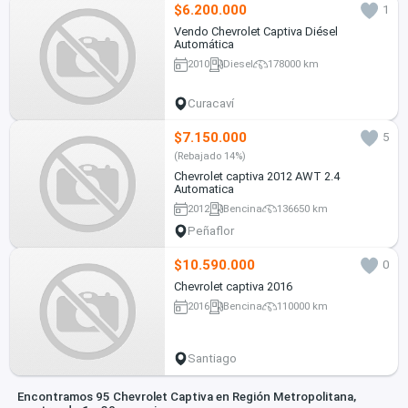
$6.200.000
1
Vendo Chevrolet Captiva Diésel
Automática
2010
Diesel
178000 km
Curacaví
$7.150.000
5
(Rebajado 14%)
Chevrolet captiva 2012 AWT 2.4
Automatica
2012
Bencina
136650 km
Peñaflor
$10.590.000
0
Chevrolet captiva 2016
2016
Bencina
110000 km
Santiago
Encontramos 95 Chevrolet Captiva en Región Metropolitana,