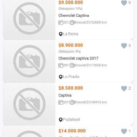
$9.500.000
9
(Rebajado 10%)
Chevrolet Captiva
2013
Diesel
153000 km
La Reina
$8.900.000
5
(Rebajado 4%)
Chevrolet captiva 2017
2017
Diesel
119500 km
Lo Prado
$8.500.000
2
Captiva
2015
Diesel
145915 km
Pudahuel
$14.000.000
1