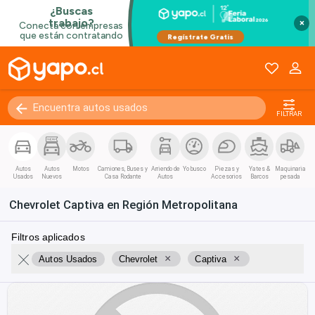
×
FILTRAR
Autos
Autos
Motos
Camiones, Buses y
Arriendo de
Yo busco
Piezas y
Yates &
Maquinaria
Usados
Nuevos
Casa Rodante
Autos
Accesorios
Barcos
pesada
Chevrolet Captiva en Región Metropolitana
Filtros aplicados
×
×
Autos Usados
Chevrolet
Captiva