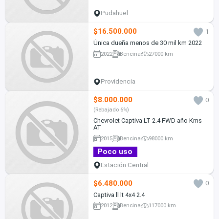
Pudahuel
$16.500.000
1
Única dueña menos de 30 mil km 2022
2022
Bencina
27000 km
Providencia
$8.000.000
0
(Rebajado 6%)
Chevrolet Captiva LT 2.4 FWD año Kms
AT
2015
Bencina
98000 km
Poco uso
Estación Central
$6.480.000
0
Captiva ll lt 4x4 2.4
2012
Bencina
117000 km