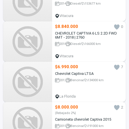
2014
Diesel
153677 km
Vitacura
$8.840.000
0
CHEVROLET CAPTIVA 6 LS 2.2D FWD
6MT - 2018 | 2760
2018
Diesel
166000 km
Vitacura
$6.990.000
7
Chevrolet Captiva LTSA
2012
Bencina
134000 km
La Florida
$8.000.000
2
(Rebajado 2%)
Camioneta chevrolet Captiva 2015
2015
Bencina
191000 km