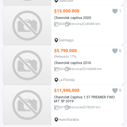
Quilicura
$15.000.000
1
Chevrolet captiva 2020
2020
Bencina
45000 km
Santiago
$5.790.000
6
(Rebajado 17%)
Chevrolet captiva 2016
2016
Bencina
102000 km
La Florida
$11,990,000
0
Chevrolet Captiva 1.5T PREMIER FWD
MT 5P 2019
2019
Bencina
78225 km
Huechuraba