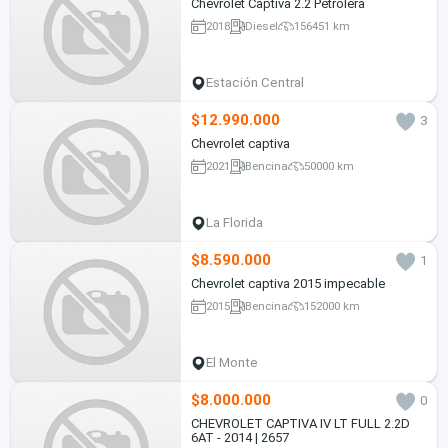
Chevrolet Captiva 2.2 Petrolera
2018
Diesel
156451 km
Estación Central
$12.990.000
3
Chevrolet captiva
2021
Bencina
50000 km
La Florida
$8.590.000
1
Chevrolet captiva 2015 impecable
2015
Bencina
152000 km
El Monte
$8.000.000
0
CHEVROLET CAPTIVA IV LT FULL 2.2D
6AT - 2014 | 2657