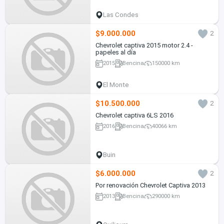
Las Condes
$9.000.000
2
Chevrolet captiva 2015 motor 2.4 -
papeles al día
2015
Bencina
150000 km
El Monte
$10.500.000
2
Chevrolet captiva 6LS 2016
2016
Bencina
40066 km
Buin
$6.000.000
2
Por renovación Chevrolet Captiva 2013
2013
Bencina
290000 km