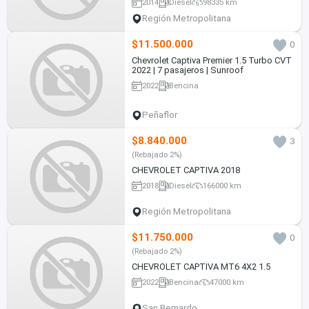
2014
Diesel
98335 km
Región Metropolitana
$11.500.000
0
Chevrolet Captiva Premier 1.5 Turbo CVT
2022 | 7 pasajeros | Sunroof
2022
Bencina
Peñaflor
$8.840.000
3
(Rebajado 2%)
CHEVROLET CAPTIVA 2018
2018
Diesel
166000 km
Región Metropolitana
$11.750.000
0
(Rebajado 2%)
CHEVROLET CAPTIVA MT6 4X2 1.5
2022
Bencina
47000 km
San Bernardo