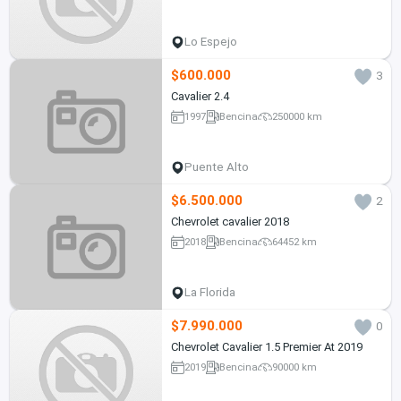
Lo Espejo
$600.000
3
Cavalier 2.4
1997
Bencina
250000 km
Puente Alto
$6.500.000
2
Chevrolet cavalier 2018
2018
Bencina
64452 km
La Florida
$7.990.000
0
Chevrolet Cavalier 1.5 Premier At 2019
2019
Bencina
90000 km