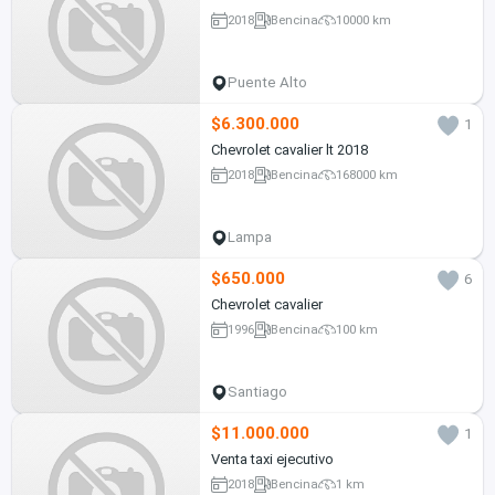
2018
Bencina
10000 km
Puente Alto
$6.300.000
1
Chevrolet cavalier lt 2018
2018
Bencina
168000 km
Lampa
$650.000
6
Chevrolet cavalier
1996
Bencina
100 km
Santiago
$11.000.000
1
Venta taxi ejecutivo
2018
Bencina
1 km