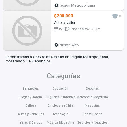
Región Metropolitana
$200.000
3
Auto cavalier
1996
Bencina
97654 km
Puente Alto
Encontramos 8 Chevrolet Cavalier en Región Metropolitana,
mostrando 1 a 8 anuncios
Categorías
Inmuebles
Educación
Deportes
Hogar y Jardín
Juguetes & Infantes
Mercancía Mayorista
Belleza
Empleos en Chile
Mascotas
Autos y Vehículos
Tecnología
Construcción
Yates & Barcos
Música Moda Arte
Servicios y Negocios