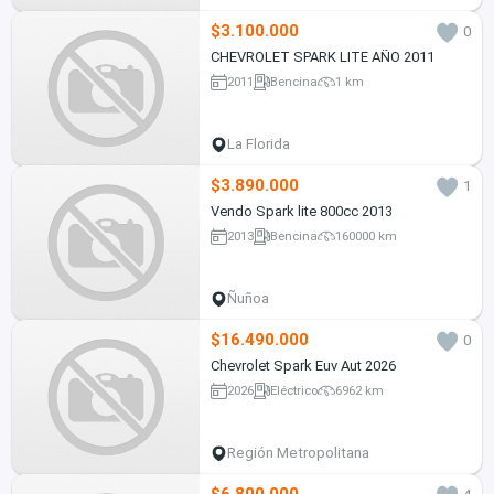
$3.100.000
0
CHEVROLET SPARK LITE AÑO 2011
2011
Bencina
1 km
La Florida
$3.890.000
1
Vendo Spark lite 800cc 2013
2013
Bencina
160000 km
Ñuñoa
$16.490.000
0
Chevrolet Spark Euv Aut 2026
2026
Eléctrico
6962 km
Región Metropolitana