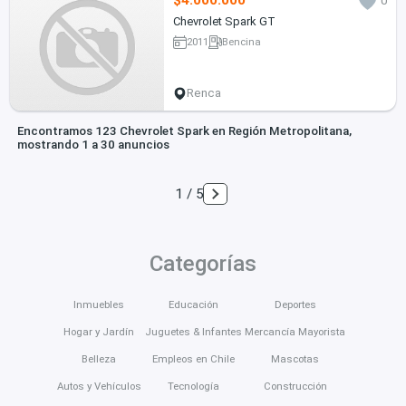
$4.000.000
0
Chevrolet Spark GT
2011
Bencina
Renca
Encontramos 123 Chevrolet Spark en Región Metropolitana,
mostrando 1 a 30 anuncios
1 / 5
Categorías
Inmuebles
Educación
Deportes
Hogar y Jardín
Juguetes & Infantes
Mercancía Mayorista
Belleza
Empleos en Chile
Mascotas
Autos y Vehículos
Tecnología
Construcción