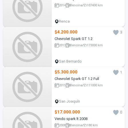
2014
Bencina
107400 km
Renca
$4.200.000
3
Chevrolet Spark GT 1.2
2013
Bencina
173000 km
San Bernardo
$5.300.000
1
Chevrolet Spark GT 1.2 Full
2015
Bencina
111000 km
San Joaquín
$17.000.000
0
Vendo spark lt 2008
2008
Bencina
180 km