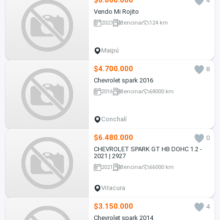
$6.800.000
4
Vendo Mi Rojito
2023
Bencina
124 km
Maipú
$4.700.000
8
Chevrolet spark 2016
2016
Bencina
68000 km
Conchalí
$6.480.000
0
CHEVROLET SPARK GT HB DOHC 1.2 -
2021 | 2927
2021
Bencina
66000 km
Vitacura
$3.150.000
4
Chevrolet spark 2014