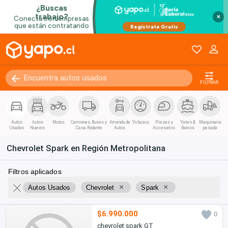
×
FILTRAR
Autos
Autos
Motos
Camiones, Buses y
Arriendo de
Yo busco
Piezas y
Yates &
Maquinaria
Usados
Nuevos
Casa Rodante
Autos
Accesorios
Barcos
pesada
Chevrolet Spark en Región Metropolitana
Filtros aplicados
×
×
Autos Usados
Chevrolet
Spark
$6.990.000
0
chevrolet spark GT