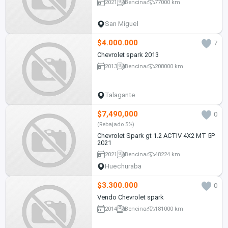
2021
Bencina
77000 km
San Miguel
$4.000.000
7
Chevrolet spark 2013
2013
Bencina
208000 km
Talagante
$7,490,000
0
(Rebajado 5%)
Chevrolet Spark gt 1.2 ACTIV 4X2 MT 5P
2021
2021
Bencina
48224 km
Huechuraba
$3.300.000
0
Vendo Chevrolet spark
2014
Bencina
181000 km