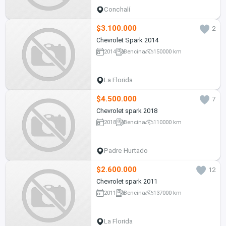
Conchalí
$3.100.000
2
Chevrolet Spark 2014
2014
Bencina
150000 km
La Florida
$4.500.000
7
Chevrolet spark 2018
2018
Bencina
110000 km
Padre Hurtado
$2.600.000
12
Chevrolet spark 2011
2011
Bencina
137000 km
La Florida