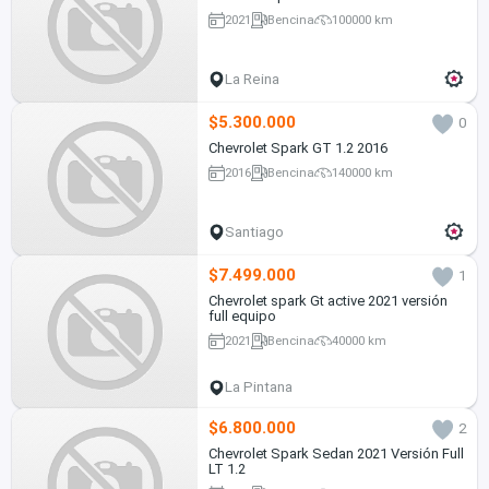
2021
Bencina
100000 km
La Reina
$5.300.000
0
Chevrolet Spark GT 1.2 2016
2016
Bencina
140000 km
Santiago
$7.499.000
1
Chevrolet spark Gt active 2021 versión
full equipo
2021
Bencina
40000 km
La Pintana
$6.800.000
2
Chevrolet Spark Sedan 2021 Versión Full
LT 1.2