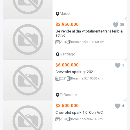
Macul
$2.950.000
38
Se vende al dia y totalmente transferible,
activo
2015
Bencina
116000 km
Santiago
$6.000.000
3
Chevrolet spark gt 2021
2021
Bencina
19000 km
El Bosque
$3.500.000
4
Chevrolet spark 1.0. Con A/C
2013
Bencina
86706 km