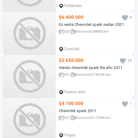
Peñalolén
$6.400.000
4
En venta Chevrolet spark sedan 2021
2021
Bencina
88000 km
Conchalí
$2.650.000
15
Vendo chevrolet spark lite año 2011
2011
Bencina
196336 km
Puente Alto
$4.100.000
1
Chevrolet spark 2011
2011
Bencina
177000 km
Pirque