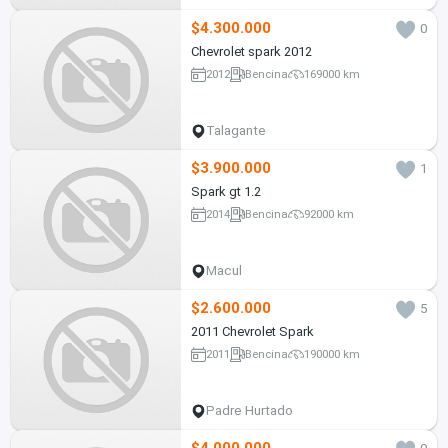
$4.300.000
0
Chevrolet spark 2012
2012
Bencina
169000 km
Talagante
$3.900.000
1
Spark gt 1.2
2014
Bencina
92000 km
Macul
$2.600.000
5
2011 Chevrolet Spark
2011
Bencina
190000 km
Padre Hurtado