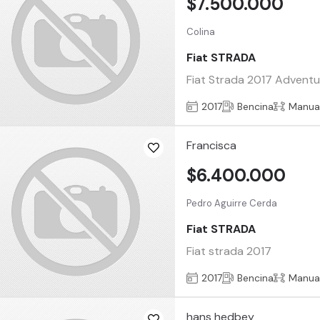
$7.500.000
Colina
Fiat STRADA
Fiat Strada 2017 Adventur
2017
Bencina
Manua
Francisca
$6.400.000
Pedro Aguirre Cerda
Fiat STRADA
Fiat strada 2017
2017
Bencina
Manua
hans hedbey