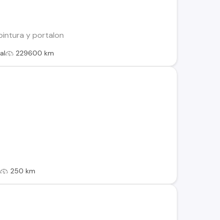
pintura y portalon
al
229600 km
l
250 km