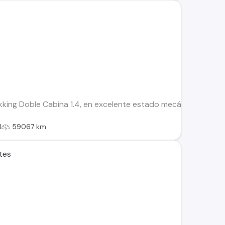
kking Doble Cabina 1.4, en excelente estado mecánico y esté
l
59067 km
ntes