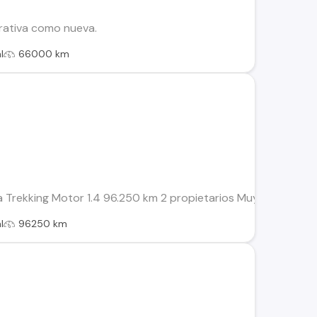
ativa como nueva.
l
66000 km
da Trekking Motor 1.4 96.250 km 2 propietarios Muy poco us
l
96250 km