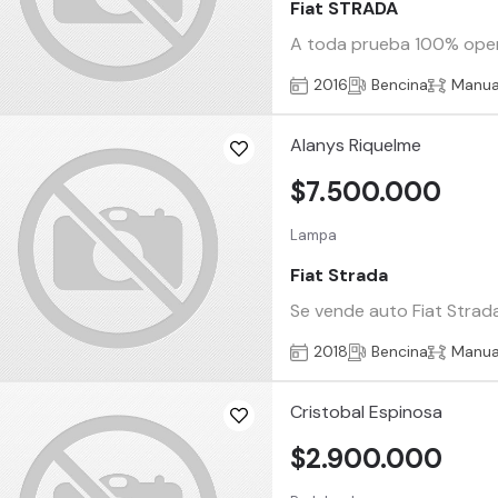
Fiat STRADA
A toda prueba 100% oper
2016
Bencina
Manua
Alanys Riquelme
$7.500.000
Lampa
Fiat Strada
Se vende auto Fiat Stra
2018
Bencina
Manua
Cristobal Espinosa
$2.900.000