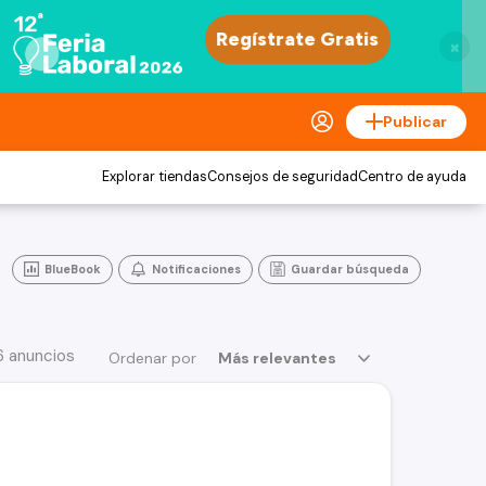
×
Publicar
Explorar tiendas
Consejos de seguridad
Centro de ayuda
BlueBook
Notificaciones
Guardar búsqueda
6 anuncios
Ordenar por
Más relevantes