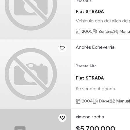
Pudahuel
Fiat STRADA
Vehiculo con detalles de 
2005
Bencina
Manu
Andrés Echeverría
Puente Alto
Fiat STRADA
Se vende chocada
2004
Diesel
Manua
ximena rocha
$5.700.000