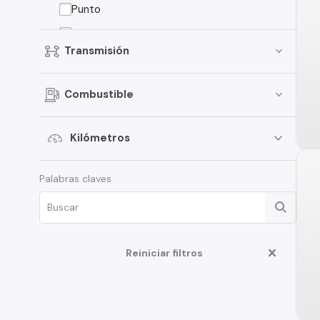
Punto
850
Transmisión
Ducato
Fullback
Combustible
Grande Punto
Linea
Kilómetros
Pulse
Palabras claves
Qubo
Uno
Reiniciar filtros