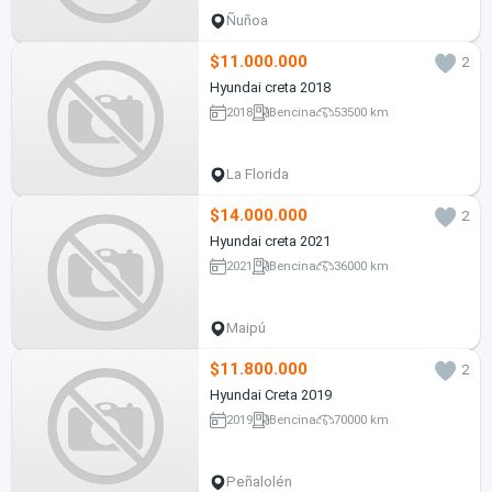
Ñuñoa
$11.000.000
2
Hyundai creta 2018
2018
Bencina
53500 km
La Florida
$14.000.000
2
Hyundai creta 2021
2021
Bencina
36000 km
Maipú
$11.800.000
2
Hyundai Creta 2019
2019
Bencina
70000 km
Peñalolén