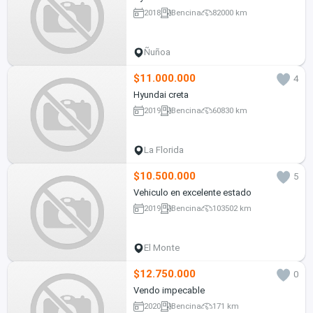
2018
Bencina
82000 km
Ñuñoa
$11.000.000
4
Hyundai creta
2019
Bencina
60830 km
La Florida
$10.500.000
5
Vehiculo en excelente estado
2019
Bencina
103502 km
El Monte
$12.750.000
0
Vendo impecable
2020
Bencina
171 km