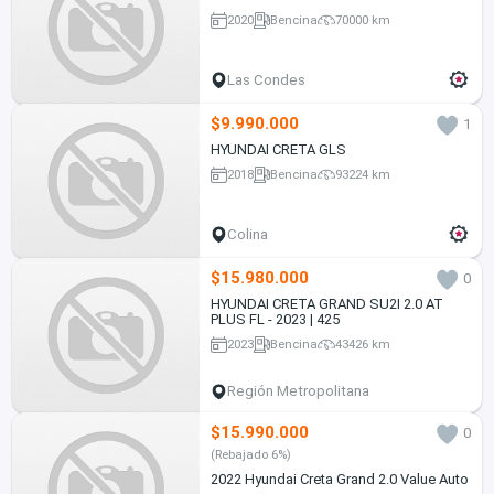
2020
Bencina
70000 km
Las Condes
$9.990.000
1
HYUNDAI CRETA GLS
2018
Bencina
93224 km
Colina
$15.980.000
0
HYUNDAI CRETA GRAND SU2I 2.0 AT
PLUS FL - 2023 | 425
2023
Bencina
43426 km
Región Metropolitana
$15.990.000
0
(Rebajado 6%)
2022 Hyundai Creta Grand 2.0 Value Auto