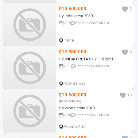
$10.500.000
2
Hyundai creta 2019
2019
Bencina
85000 km
Paine
$12.950.000
0
HYUNDAI CRETA SU2I 1.5 2021
2021
Bencina
61183 km
Providencia
$10.600.000
15
(Rebajado 8%)
Se vende creta 2020
2020
Bencina
60000 km
Puente Alto