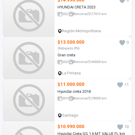
$14.990.000
0
HYUNDAI CRETA 2023
2023
Bencina
77015 km
Región Metropolitana
$13.500.000
0
(Rebajado 8%)
Gran creta
2023
Bencina
40000 km
La Pintana
$11.000.000
11
Hyundai creta 2018
2018
Bencina
78000 km
Santiago
$10.990.000
10
Hyundai Creta GS 1.6 MT VALUE FL km