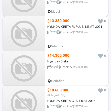
2022
Bencina
82500 km
Macul
$13.380.000
0
HYUNDAI CRETA FL PLUS 1.5 MT 2021
2021
Bencina
71000 km
Vitacura
$14.300.000
0
Hyunday Creta
2021
Bencina
60000 km
Peñaflor
$10.600.000
0
(Rebajado 5%)
HYUNDAI CRETA GLS 1.6 AT 2017
2017
Bencina
87700 km