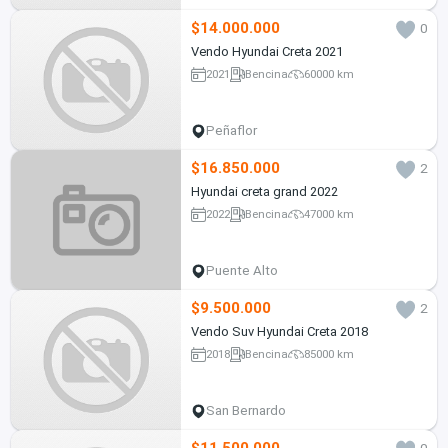
$14.000.000
0
Vendo Hyundai Creta 2021
2021
Bencina
60000 km
Peñaflor
$16.850.000
2
Hyundai creta grand 2022
2022
Bencina
47000 km
Puente Alto
$9.500.000
2
Vendo Suv Hyundai Creta 2018
2018
Bencina
85000 km
San Bernardo