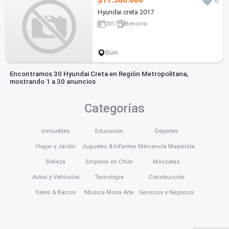
$11.500.000
0
Hyundai creta 2017
2017
Bencina
Buin
Encontramos 30 Hyundai Creta en Región Metropolitana,
mostrando 1 a 30 anuncios
Categorías
Inmuebles
Educación
Deportes
Hogar y Jardín
Juguetes & Infantes
Mercancía Mayorista
Belleza
Empleos en Chile
Mascotas
Autos y Vehículos
Tecnología
Construcción
Yates & Barcos
Música Moda Arte
Servicios y Negocios