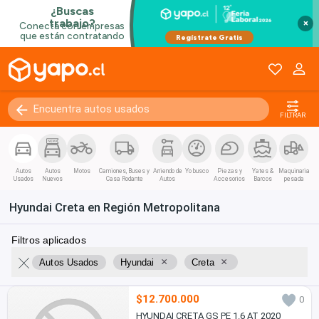
×
FILTRAR
Autos
Autos
Motos
Camiones, Buses y
Arriendo de
Yo busco
Piezas y
Yates &
Maquinaria
Usados
Nuevos
Casa Rodante
Autos
Accesorios
Barcos
pesada
Hyundai Creta en Región Metropolitana
Filtros aplicados
×
×
Autos Usados
Hyundai
Creta
$12.700.000
0
HYUNDAI CRETA GS PE 1.6 AT 2020