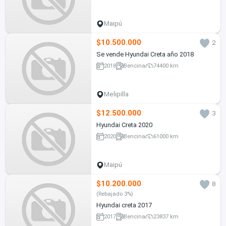
Maipú
$10.500.000
2
Se vende Hyundai Creta año 2018
2018
Bencina
74400 km
Melipilla
$12.500.000
3
Hyundai Creta 2020
2020
Bencina
61000 km
Maipú
$10.200.000
8
(Rebajado 3%)
Hyundai creta 2017
2017
Bencina
23837 km