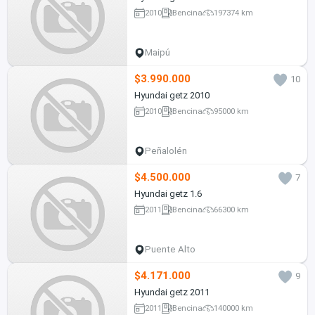
2010
Bencina
197374 km
Maipú
$3.990.000
10
Hyundai getz 2010
2010
Bencina
95000 km
Peñalolén
$4.500.000
7
Hyundai getz 1.6
2011
Bencina
66300 km
Puente Alto
$4.171.000
9
Hyundai getz 2011
2011
Bencina
140000 km