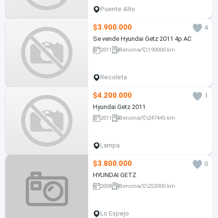
Puente Alto
$3.900.000
4
Se vende Hyundai Getz 2011 4p AC
2011
Bencina
190000 km
Recoleta
$4.200.000
1
Hyundai Getz 2011
2011
Bencina
247445 km
Lampa
$3.800.000
0
HYUNDAI GETZ
2008
Bencina
252000 km
Lo Espejo