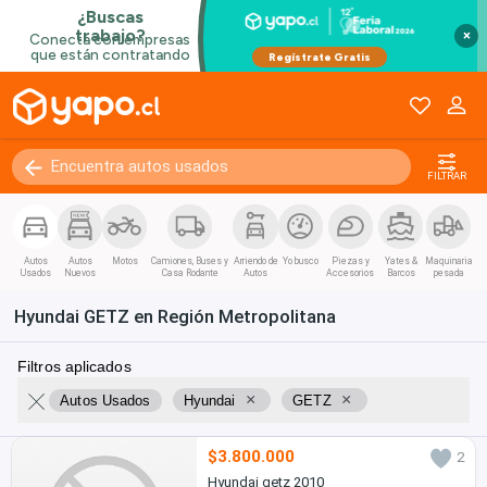
×
FILTRAR
Autos
Autos
Motos
Camiones, Buses y
Arriendo de
Yo busco
Piezas y
Yates &
Maquinaria
Usados
Nuevos
Casa Rodante
Autos
Accesorios
Barcos
pesada
Hyundai GETZ en Región Metropolitana
Filtros aplicados
×
×
Autos Usados
Hyundai
GETZ
$3.800.000
2
Hyundai getz 2010