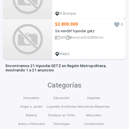
El Bosque
$2.800.000
0
Se vende!! hyundai getz
2005
Bencina
228000 km
Maipú
Encontramos 21 Hyundai GETZ en Región Metropolitana,
mostrando 1 a 21 anuncios
Categorías
Inmuebles
Educación
Deportes
Hogar y Jardín
Juguetes & Infantes
Mercancía Mayorista
Belleza
Empleos en Chile
Mascotas
Autos y Vehículos
Tecnología
Construcción