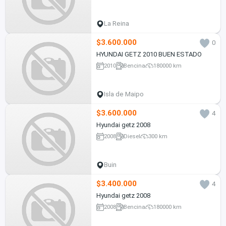
La Reina
$3.600.000
0
HYUNDAI GETZ 2010 BUEN ESTADO
2010
Bencina
180000 km
Isla de Maipo
$3.600.000
4
Hyundai getz 2008
2008
Diesel
300 km
Buin
$3.400.000
4
Hyundai getz 2008
2008
Bencina
180000 km