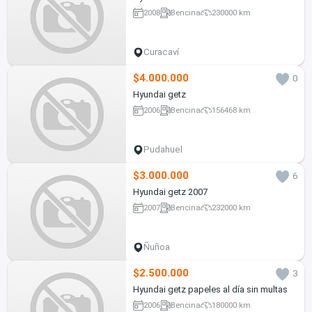
2008
Bencina
230000 km
Curacaví
$4.000.000
0
Hyundai getz
2006
Bencina
156468 km
Pudahuel
$3.000.000
6
Hyundai getz 2007
2007
Bencina
232000 km
Ñuñoa
$2.500.000
3
Hyundai getz papeles al día sin multas
2006
Bencina
180000 km