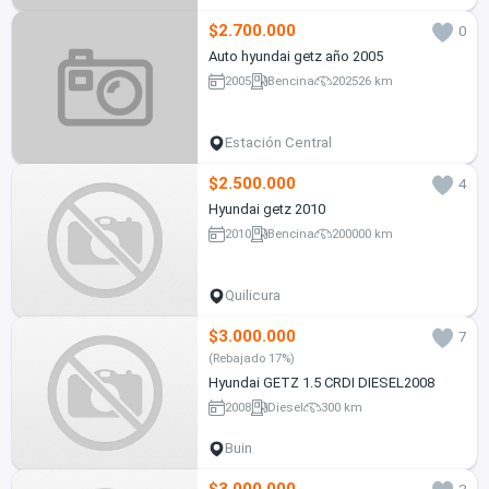
$2.700.000
0
Auto hyundai getz año 2005
2005
Bencina
202526 km
Estación Central
$2.500.000
4
Hyundai getz 2010
2010
Bencina
200000 km
Quilicura
$3.000.000
7
(Rebajado 17%)
Hyundai GETZ 1.5 CRDI DIESEL2008
2008
Diesel
300 km
Buin