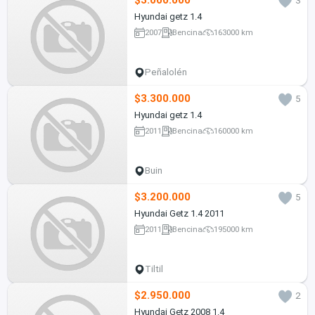
$3.000.000
3
Hyundai getz 1.4
2007
Bencina
163000 km
Peñalolén
$3.300.000
5
Hyundai getz 1.4
2011
Bencina
160000 km
Buin
$3.200.000
5
Hyundai Getz 1.4 2011
2011
Bencina
195000 km
Tiltil
$2.950.000
2
Hyundai Getz 2008 1.4