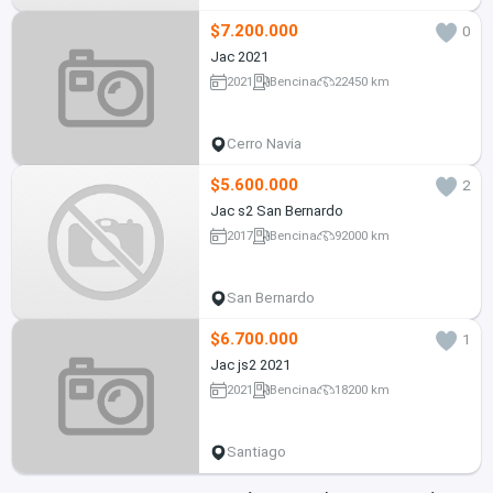
$7.200.000
0
Jac 2021
2021
Bencina
22450 km
Cerro Navia
$5.600.000
2
Jac s2 San Bernardo
2017
Bencina
92000 km
San Bernardo
$6.700.000
1
Jac js2 2021
2021
Bencina
18200 km
Santiago