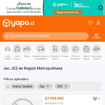
×
FILTRAR
Autos
Autos
Motos
Camiones, Buses y
Arriendo de
Yo busco
Piezas y
Yates &
Maquinaria
Usados
Nuevos
Casa Rodante
Autos
Accesorios
Barcos
pesada
Jac JS2 en Región Metropolitana
Filtros aplicados
×
×
Autos Usados
Jac
JS2
$7.990.000
0
(Rebajado 11%)