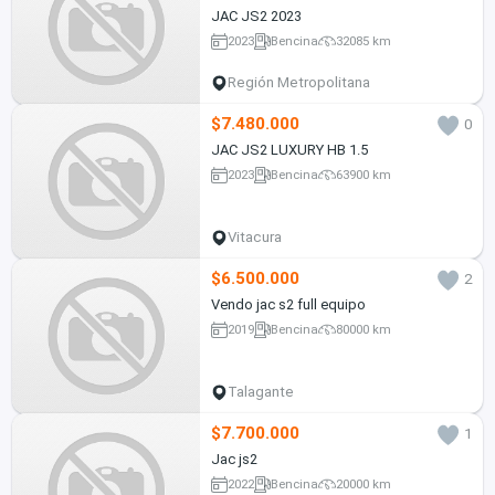
JAC JS2 2023
2023
Bencina
32085 km
Región Metropolitana
$7.480.000
0
JAC JS2 LUXURY HB 1.5
2023
Bencina
63900 km
Vitacura
$6.500.000
2
Vendo jac s2 full equipo
2019
Bencina
80000 km
Talagante
$7.700.000
1
Jac js2
2022
Bencina
20000 km