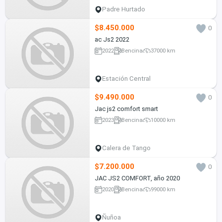
Padre Hurtado
$8.450.000
0
ac Js2 2022
2022
Bencina
37000 km
Estación Central
$9.490.000
0
Jac js2 comfort smart
2023
Bencina
10000 km
Calera de Tango
$7.200.000
0
JAC JS2 COMFORT, año 2020
2020
Bencina
99000 km
Ñuñoa