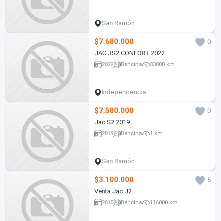
San Ramón
$7.680.000
0
JAC JS2 CONFORT 2022
2022
Bencina
83000 km
Independencia
$7.580.000
0
Jac S2 2019
2019
Bencina
1 km
San Ramón
$3.100.000
5
Venta Jac J2
2015
Bencina
116000 km