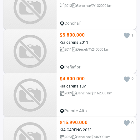
2013
Bencina
132000 km
Conchalí
$5.800.000
1
Kia carens 2011
2011
Diesel
240000 km
Peñaflor
$4.800.000
2
Kia carens suv
2009
Bencina
162000 km
Puente Alto
$15.990.000
0
KIA CARENS 2023
2023
Bencina
46999 km