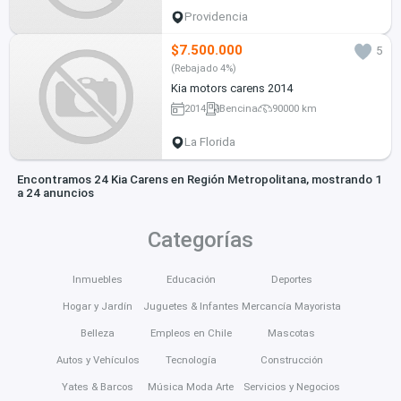
Providencia
$7.500.000
5
(Rebajado 4%)
Kia motors carens 2014
2014
Bencina
90000 km
La Florida
Encontramos 24 Kia Carens en Región Metropolitana, mostrando 1
a 24 anuncios
Categorías
Inmuebles
Educación
Deportes
Hogar y Jardín
Juguetes & Infantes
Mercancía Mayorista
Belleza
Empleos en Chile
Mascotas
Autos y Vehículos
Tecnología
Construcción
Yates & Barcos
Música Moda Arte
Servicios y Negocios