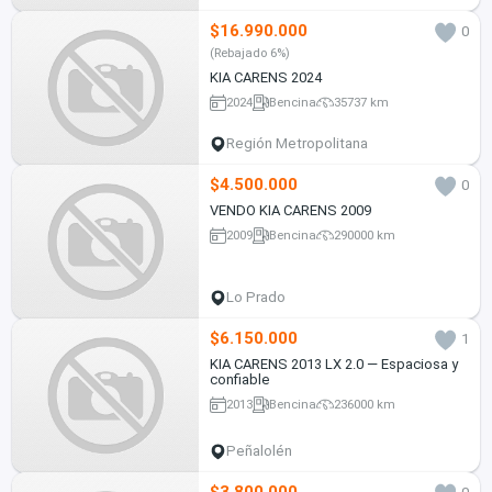
$16.990.000
0
(Rebajado 6%)
KIA CARENS 2024
2024
Bencina
35737 km
Región Metropolitana
$4.500.000
0
VENDO KIA CARENS 2009
2009
Bencina
290000 km
Lo Prado
$6.150.000
1
KIA CARENS 2013 LX 2.0 — Espaciosa y
confiable
2013
Bencina
236000 km
Peñalolén