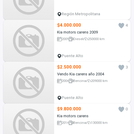
Región Metropolitana
$4.000.000
4
Kia motors carens 2009
2009
Diesel
250000 km
Puente Alto
$2.500.000
3
Vendo Kia carens año 2004
2004
Bencina
209000 km
Puente Alto
$9.800.000
0
Kia motors carens
2014
Bencina
130000 km