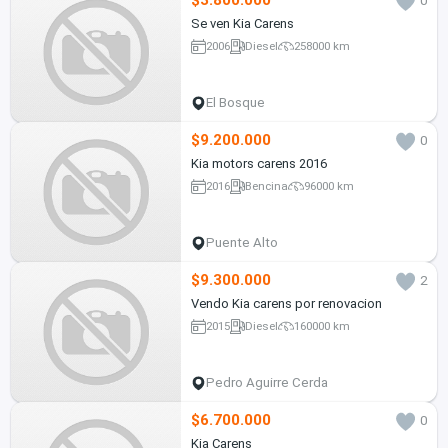
$3.800.000
0
Se ven Kia Carens
2006
Diesel
258000 km
El Bosque
$9.200.000
0
Kia motors carens 2016
2016
Bencina
96000 km
Puente Alto
$9.300.000
2
Vendo Kia carens por renovacion
2015
Diesel
160000 km
Pedro Aguirre Cerda
$6.700.000
0
Kia Carens