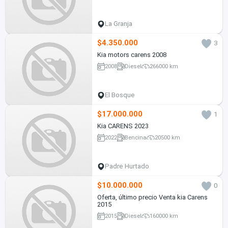
La Granja
$4.350.000
3
Kia motors carens 2008
2008
Diesel
266000 km
El Bosque
$17.000.000
1
Kia CARENS 2023
2022
Bencina
20500 km
Padre Hurtado
$10.000.000
0
Oferta, último precio Venta kia Carens
2015
2015
Diesel
160000 km