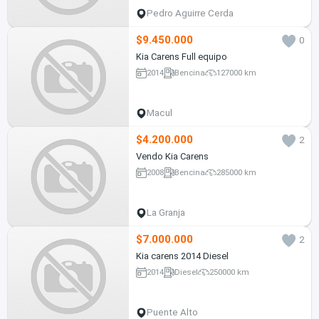
Pedro Aguirre Cerda
$9.450.000
0
Kia Carens Full equipo
2014
Bencina
127000 km
Macul
$4.200.000
2
Vendo Kia Carens
2008
Bencina
285000 km
La Granja
$7.000.000
2
Kia carens 2014 Diesel
2014
Diesel
250000 km
Puente Alto