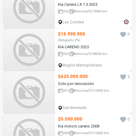
Kia Carens LX 1.5 2023
2023
Bencina
19000 km
Las Condes
$16.990.000
0
(Rebajado 2%)
KIA CARENS 2023
2023
Bencina
38036 km
Región Metropolitana
$625.000.000
2
Solo por renovación
2013
Bencina
110000 km
San Bernardo
$5.500.000
0
Kia motors carens 2008
2008
Bencina
110000 km