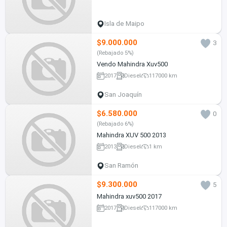
Isla de Maipo
$9.000.000
3
(Rebajado 5%)
Vendo Mahindra Xuv500
2017
Diesel
117000 km
San Joaquín
$6.580.000
0
(Rebajado 6%)
Mahindra XUV 500 2013
2013
Diesel
1 km
San Ramón
$9.300.000
5
Mahindra xuv500 2017
2017
Diesel
117000 km