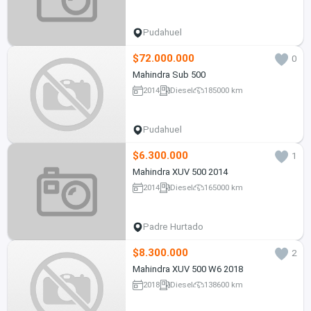
Pudahuel
$72.000.000
0
Mahindra Sub 500
2014
Diesel
185000 km
Pudahuel
$6.300.000
1
Mahindra XUV 500 2014
2014
Diesel
165000 km
Padre Hurtado
$8.300.000
2
Mahindra XUV 500 W6 2018
2018
Diesel
138600 km