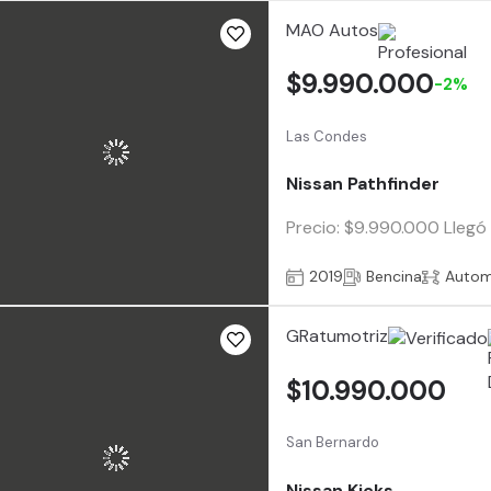
MAO Autos
$9.990.000
-2%
Las Condes
Nissan Pathfinder
Precio: $9.990.000 Llegó 
2019
Bencina
Autom
GRatumotriz
$10.990.000
San Bernardo
Nissan Kicks