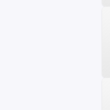
Jac
Audi
Honda
Dodge
Volvo
Samsung
Mahindra
Dongfeng
Opel
Maxus
Haval
Ram