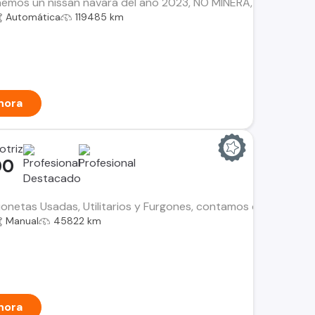
mos un nissan navara del año 2023, NO MINERA, UNICO DUEÑO c
Automática
119485 km
hora
otriz
00
netas Usadas, Utilitarios y Furgones, contamos con el histori
Manual
45822 km
hora