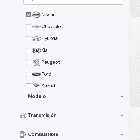
Nissan
Chevrolet
Hyundai
Kia
Peugeot
Ford
Suzuki
Modelo
Toyota
Mazda
Transmisión
Volkswagen
Citroen
Combustible