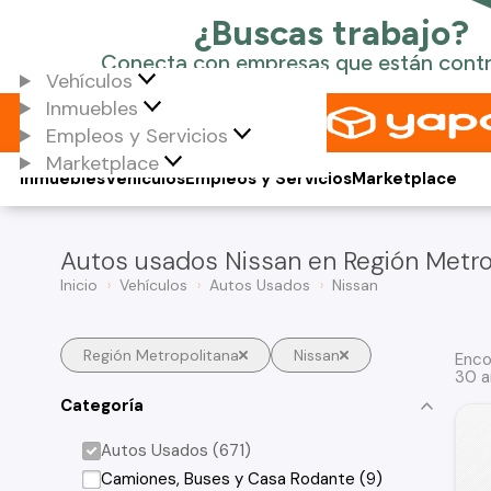
Vehículos
Inmuebles
Empleos y Servicios
Marketplace
Inmuebles
Vehículos
Empleos y Servicios
Marketplace
Autos usados Nissan en Región Metro
Inicio
Vehículos
Autos Usados
Nissan
Región Metropolitana
Nissan
Enco
30 a
Categoría
Autos Usados (671)
Camiones, Buses y Casa Rodante (9)