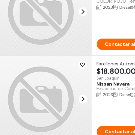
COLOR: ROJO Tene
2023
Diesel
Contactar a
Farellones Autom
$18.800.0
San Joaquín
Nissan Navara
Expertos en Camio
2023
Diesel
Contactar a