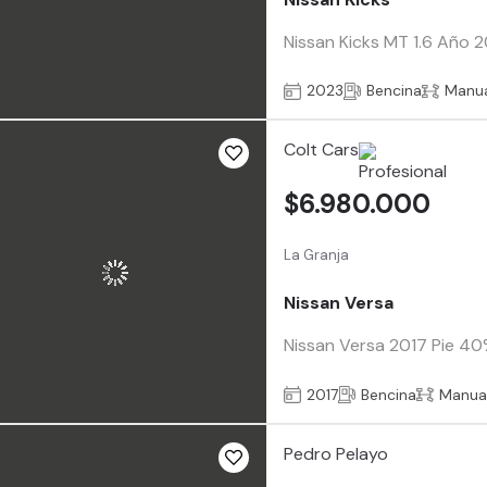
Nissan Kicks MT 1.6 Año 
2023
Bencina
Manu
Colt Cars
$6.980.000
La Granja
Nissan Versa
Nissan Versa 2017 Pie 40%
2017
Bencina
Manua
Pedro Pelayo