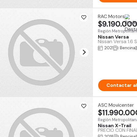
RAC Motors
$9.190.00
Región Metropolitan
Nissan Versa
Nissan Versa 1.6 
2021
Bencina
Contactar a
ASC Movicenter
$11.990.00
Región Metropolitan
Nissan X-Trail
PRECIO CON FIN
2018
Bencina