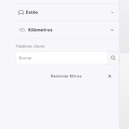
Chery
Estilo
Subaru
SsangYong
Kilómetros
BMW
Palabras claves
Mitsubishi
Renault
Mercedes Benz
Reiniciar filtros
Great Wall
Jeep
Fiat
MG
Changan