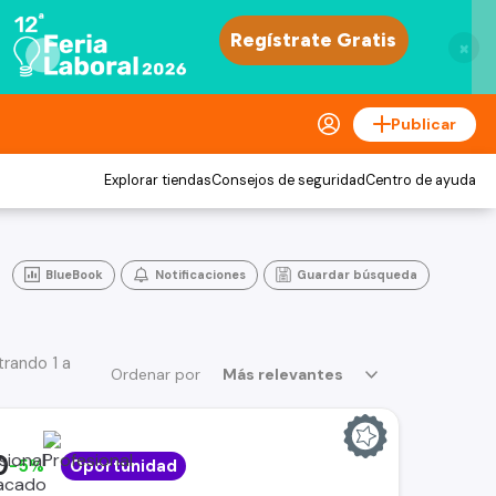
×
Publicar
Explorar tiendas
Consejos de seguridad
Centro de ayuda
BlueBook
Notificaciones
Guardar búsqueda
rando 1 a
Ordenar por
Más relevantes
0
-5%
Oportunidad