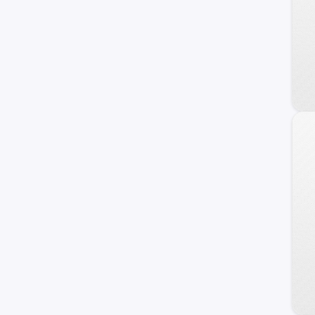
DFSK
Land Rover
Foton
Porsche
Daewoo
Geely
Skoda
Daihatsu
BYD
Brilliance
Jaguar
Jetour