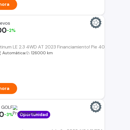
hora
uevos
00
-2%
tinum LE 2.3 4WD AT 2023 Financiamiento! Pie 40% ($9.396.00
Automática
126000 km
hora
 GOLF
00
-3%
Oportunidad