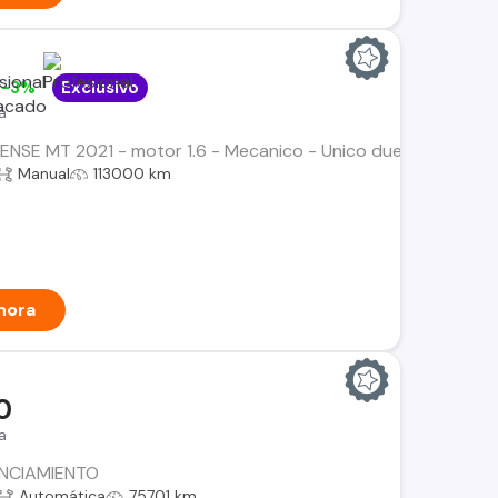
0
-3%
Exclusivo
a
SENSE MT 2021 - motor 1.6 - Mecanico - Unico dueno - Mantenc
Manual
113000 km
hora
0
a
ANCIAMIENTO
Automática
75701 km