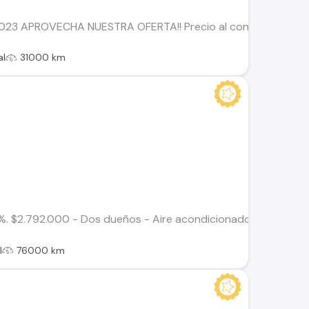
2023 APROVECHA NUESTRA OFERTA!! Precio al contado: $10.990
al
31000 km
. $2.792.000 - Dos dueños - Aire acondicionado - Airbags - Bo
l
76000 km